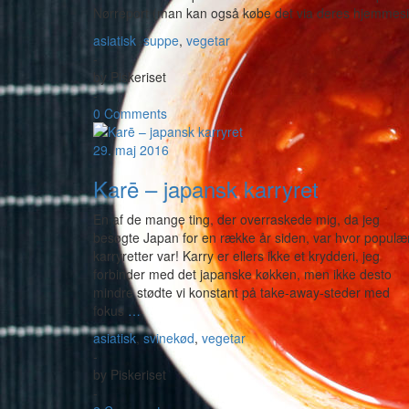
Nørreport (man kan også købe det via deres hjemmesi
asiatisk
,
suppe
,
vegetar
-
by
Piskeriset
-
0 Comments
29. maj 2016
Karē – japansk karryret
En af de mange ting, der overraskede mig, da jeg
besøgte Japan for en række år siden, var hvor populæ
karryretter var! Karry er ellers ikke et krydderi, jeg
forbinder med det japanske køkken, men ikke desto
mindre stødte vi konstant på take-away-steder med
fokus
…
asiatisk
,
svinekød
,
vegetar
-
by
Piskeriset
-