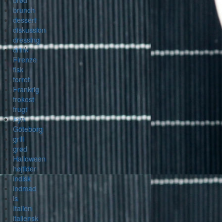
brød
brunch
dessert
diskussion
dressing
drink
Firenze
fisk
forret
Frankrig
frokost
frugt
Fyn
Göteborg
grill
grød
Halloween
højtider
indisk
indmad
is
Italien
italiensk