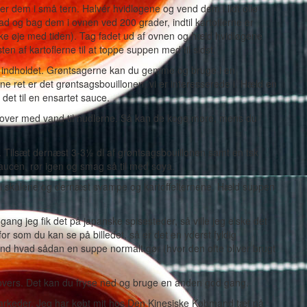
er dem i små tern. Halvér hvidløgene og vend dem i lidt olie
d og bag dem i ovnen ved 200 grader, indtil kartoflerne er
ikke øje med tiden). Tag fadet ud af ovnen og hæld hvidløgene
en af kartoflerne til at toppe suppen med til sidst.
u indholdet. Grøntsagerne kan du gemme og bruge i en
e ret er det grøntsagsbouillonen, vi er interesserede i. Hæld en
det til en ensartet sauce.
e over med vand til nudlerne. Så kan de koge møre, mens du
. Tilsæt dernæst 3-3½ dl af grøntsagsbouillonen samt en tsk
saucen, rør igen og smag så til med soya.
r i skålene og dernæst svampe og kartoffelternene. Hæld suppen
gang jeg fik det på japanske spisesteder, så ville jeg elske det
or som du kan se på billedet, så er det en yderst fyldig
d hvad sådan en suppe normalt gør (hvor den ofte bliver brugt
l overs. Det kan du fryse ned og bruge en anden god gang.
rkeder. Jeg har købt mit hos Den Kinesiske Købmand tæt på