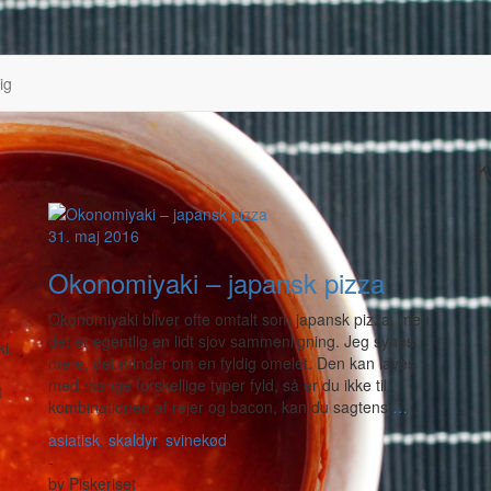
ig
K
31. maj 2016
Okonomiyaki – japansk pizza
Okonomiyaki bliver ofte omtalt som japansk pizza, men
det er egentlig en lidt sjov sammenligning. Jeg synes
i.
mere, det minder om en fyldig omelet. Den kan laves
med mange forskellige typer fyld, så er du ikke til
t
kombinationen af rejer og bacon, kan du sagtens
…
asiatisk
,
skaldyr
,
svinekød
-
by
Piskeriset