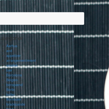
ategorier
Aarhus
and
appetizer
arrangement/event
asiatisk
bær
Barcelona
Belgien
benspænd
Berlin
boller
Bornholm
bradepande