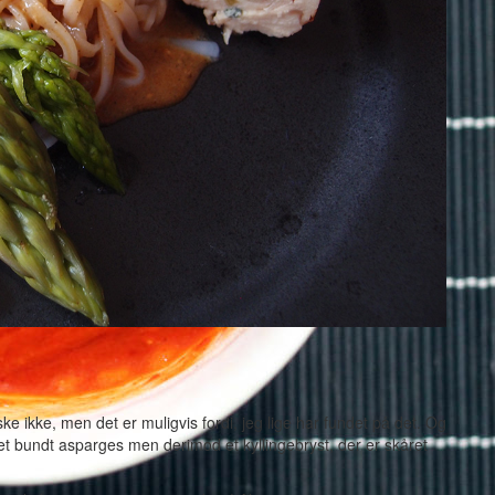
e ikke, men det er muligvis fordi, jeg lige har fundet på det. Og
g et bundt asparges men derimod et kyllingebryst, der er skåret