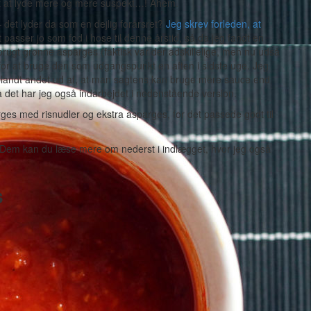
t at lyde mere og mere suspekt…! Ahem.
 det lyder da som en dejlig forårsret?
Jeg skrev forleden, at
t passer jo som fod i hose til denne årstid, så da jeg fandt en
 brugt grønne asparges (faktisk var der adskillelige, men nu udså
 for at bruge den som udgangspunkt en aften i sidste uge. Jeg
 blandt andet ud af, at man sagtens kan bruge mere sauce end
å det har jeg også indarbejdet i nedenstående version.
rges med risnudler og ekstra asparges, for det passede godt til
. Dem kan du læse mere om nederst i indlægget, hvor jeg også
s