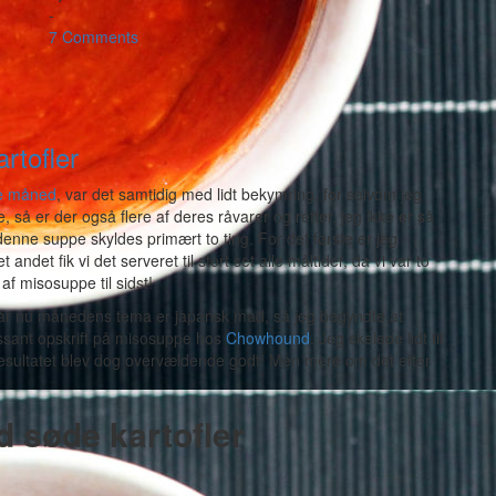
-
7 Comments
rtofler
ne måned
, var det samtidig med lidt bekymring, for selvom jeg
så er der også flere af deres råvarer og retter, jeg ikke er så
nne suppe skyldes primært to ting. For det første er jeg
ndet fik vi det serveret til stort set alle måltider, da vi var to
af misosuppe til sidst!
 når nu månedens tema er japansk mad, så jeg begyndte at
essant opskrift på misosuppe hos
Chowhound
. Jeg skelede lidt til
esultatet blev dog overvældende godt! Men mere om det efter
 søde kartofler