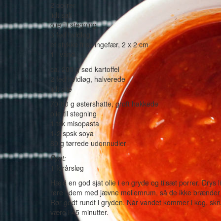
2 porrer
lidt salt
olie til stegning
3 fed hvidløg
et stykke frisk ingefær, 2 x 2 cm
1 l vand
ca. 200 g sød kartoffel
2 fed hvidløg, halverede
lidt olie
70-80 g østershatte, groft hakkede
olie til stegning
1 tsk misopasta
1-2 spsk soya
80 g tørrede udonnudler
Pynt:
1 forårsløg
Hæld en god sjat olie i en gryde og tilsæt porrer. Drys
røre i dem med jævne mellemrum, så de ikke brænder p
Rør godt rundt i gryden. Når vandet kommer i kog, skr
være i 45 minutter.