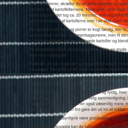
Mens det simrer, skræller du de søde kartofler og skær
sammen med kartoffelternene. Hæld dem i et ovnfast fa
møre (jeg tror, det tog ca. 20 minutter, men jeg holdt 
samt en tredjedel af kartoflerne over i en skål. Gem rest
Når gryden med vand og porrer er kogt færdig, sier d
sammenkogt ret eller i en grøntsagscreme, men til denn
½ dl af bouillonen i skålen med søde kartofler og blend 
På dette tidspunkt er det en god idé at sætte en gryd
laver din misosuppe.
Hæld lidt olie på en pande og steg østershattene møre
misopasta. Rør godt rundt, inden du tilsætter kartoffel
Anret din misosuppe i to skåle. Fordel de kogte nudle
i skålene og drys lidt finthakket forårsløg over.
Note: Se, hvis misosuppe var så lækker og fyldig, hver 
meget mere! Nu er det en lidt tarvelig sammenligning, f
misosuppe. Den mætter derfor også væsentlig mere, en
som forret), så dette kan fint gøre det ud for et måltid.
OBS – der vil sandsynligvis være grøntsagsbouillon ti
OBS OBS – misopasta kan du købe i asiatiske superma