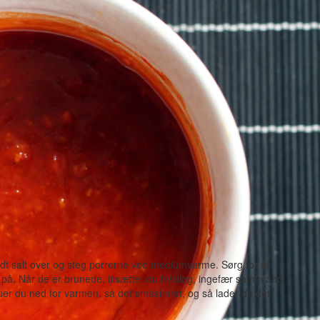
 lidt salt over og steg porrerne ved mediumvarme. Sørg for at
å. Når de er brunede, tilsætter du hvidløg, ingefær samt vand.
uer du ned for varmen, så det småsimrer, og så lader du det