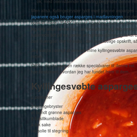
… ok, med ovenstående forklaring begynder denne re
Men altså. Kyllingebryster fyldt med grønne asparges –
japanere også bruger asparges i madlavningen
, og de
opskrift mere i
‘EASY japansk kogebog’
, hvor der blev
jeg mig altså denne her), så besluttede jeg mig straks
justerede lidt på en række af ingredienserne og fandt
den mængde, der foreslås i den oprindelige opskrift, s
Jeg valgte i øvrigt at servere mine kyllingesvøbte aspa
retten.
OBS – der bruges en række specialvarer til denne ret
har beskrevet, hvordan jeg har fundet frem til dem.
Kyllingesvøbte asparge
2 personer
2 kyllingebryster
et bundt grønne asparges
8 basilikumblade
4 tsk sake
rapsolie til stegning