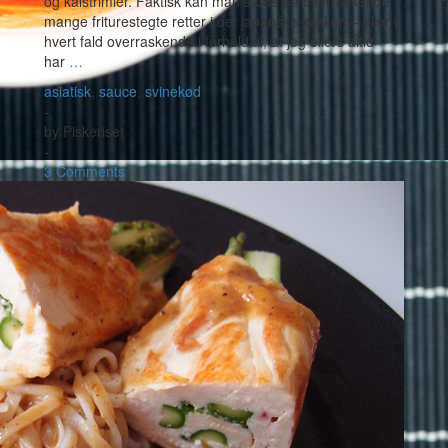
og kålstrimler. Faktisk kan man støde på overraskende
mange friturestegte retter i det japanske køkken – eller i
hvert fald overraskende i forhold til, at jeg ellers altid
har
…
asiatisk
,
sauce
,
svinekød
-
by
Piskeriset
-
3 Comments