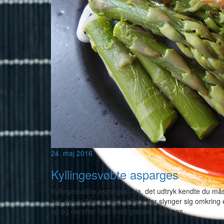
24. maj 2016
Kyllingesvøbte asparges
Kyllingesvøbte asparges – ja, det udtryk kendte du måsk
nej, det er ikke en kåd kylling, der slynger sig omkrin
op og derefter fyldt med grønne asparges.