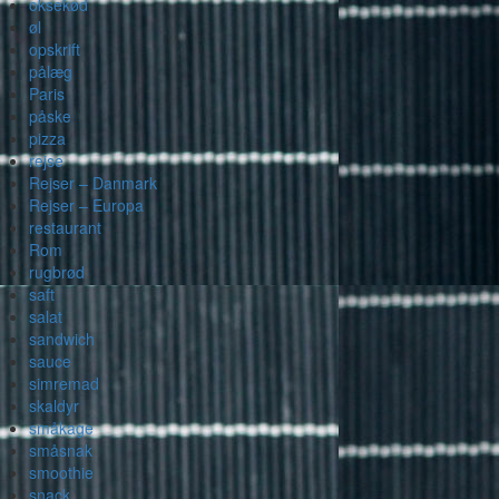
oksekød
øl
opskrift
pålæg
Paris
påske
pizza
rejse
Rejser – Danmark
Rejser – Europa
restaurant
Rom
rugbrød
saft
salat
sandwich
sauce
simremad
skaldyr
småkage
småsnak
smoothie
snack