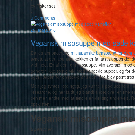
by
Piskeriset
-
0 Comments
29. maj 2016
Vegansk misosuppe med søde ka
Da jeg annoncerede
mit japanske benspænd for den
synes, at det japanske køkken er fantastisk spændende, 
vild med. En af dem er misosuppe. Min aversion mod de
generelt ikke særlig vild med vandede supper, og for det a
uger i Japan for en række år siden. Jeg blev pænt træt 
Men jeg syntes ikke rigtig, jeg kunne slippe udenom,
researche, og her faldt jeg blandt andet over en inter
den men endte med at ændre en del ting undervejs. R
opskriften.
Vegansk misosuppe med
2 personer