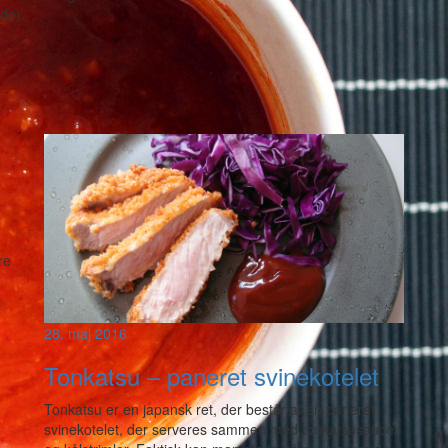
de).
re
28. maj 2016
Tonkatsu – paneret svinekotelet
Tonkatsu er en japansk ret, der består af en paneret
svinekotelet, der serveres sammen med tonkatsusauce
M