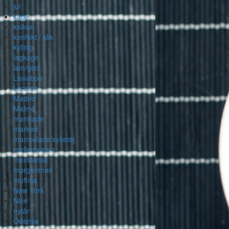
jul
kage
kalkun
konfekt / slik
kylling
lagkage
lam/ged
Lissabon
London
Madrid
Malmö
marinade
marked
marmelade/syltetøj
mellemøsten
mexicansk
morgenmad
muffins
New York
Nice
nytår
Odense