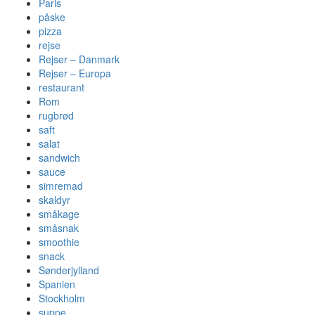
Paris
påske
pizza
rejse
Rejser – Danmark
Rejser – Europa
restaurant
Rom
rugbrød
saft
salat
sandwich
sauce
simremad
skaldyr
småkage
småsnak
smoothie
snack
Sønderjylland
Spanien
Stockholm
suppe