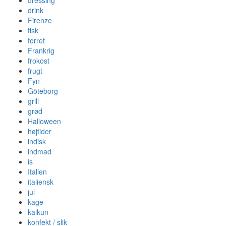
dressing
drink
Firenze
fisk
forret
Frankrig
frokost
frugt
Fyn
Göteborg
grill
grød
Halloween
højtider
indisk
indmad
is
Italien
italiensk
jul
kage
kalkun
konfekt / slik