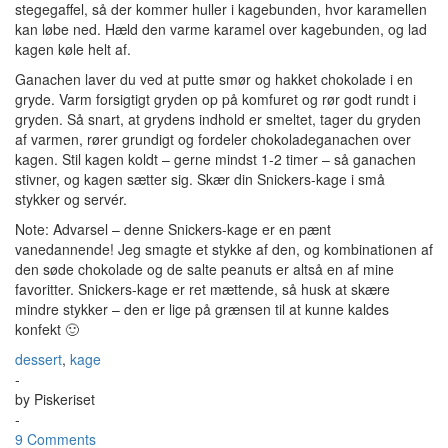
stegegaffel, så der kommer huller i kagebunden, hvor karamellen
kan løbe ned. Hæld den varme karamel over kagebunden, og lad
kagen køle helt af.
Ganachen laver du ved at putte smør og hakket chokolade i en
gryde. Varm forsigtigt gryden op på komfuret og rør godt rundt i
gryden. Så snart, at grydens indhold er smeltet, tager du gryden
af varmen, rører grundigt og fordeler chokoladeganachen over
kagen. Stil kagen koldt – gerne mindst 1-2 timer – så ganachen
stivner, og kagen sætter sig. Skær din Snickers-kage i små
stykker og servér.
Note: Advarsel – denne Snickers-kage er en pænt
vanedannende! Jeg smagte et stykke af den, og kombinationen af
den søde chokolade og de salte peanuts er altså en af mine
favoritter. Snickers-kage er ret mættende, så husk at skære
mindre stykker – den er lige på grænsen til at kunne kaldes
konfekt 🙂
dessert
,
kage
-
by
Piskeriset
-
9 Comments