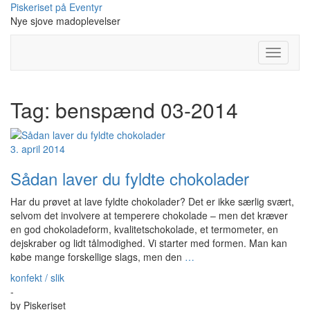
Skip
Piskeriset på Eventyr
to
Nye sjove madoplevelser
content
Toggle
Navigati
Tag:
benspænd 03-2014
3. april 2014
Sådan laver du fyldte chokolader
Har du prøvet at lave fyldte chokolader? Det er ikke særlig svært,
selvom det involvere at temperere chokolade – men det kræver
en god chokoladeform, kvalitetschokolade, et termometer, en
dejskraber og lidt tålmodighed. Vi starter med formen. Man kan
købe mange forskellige slags, men den
…
konfekt / slik
-
by
Piskeriset