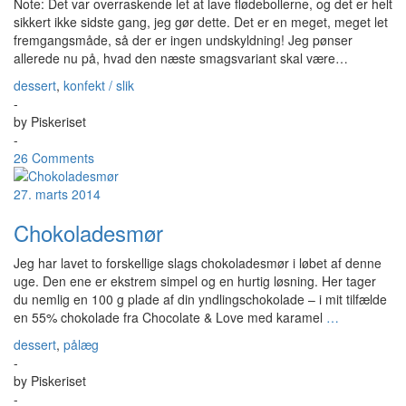
Note: Det var overraskende let at lave flødebollerne, og det er helt
sikkert ikke sidste gang, jeg gør dette. Det er en meget, meget let
fremgangsmåde, så der er ingen undskyldning! Jeg pønser
allerede nu på, hvad den næste smagsvariant skal være…
dessert
,
konfekt / slik
-
by
Piskeriset
-
26 Comments
27. marts 2014
Chokoladesmør
Jeg har lavet to forskellige slags chokoladesmør i løbet af denne
uge. Den ene er ekstrem simpel og en hurtig løsning. Her tager
du nemlig en 100 g plade af din yndlingschokolade – i mit tilfælde
en 55% chokolade fra Chocolate & Love med karamel
…
dessert
,
pålæg
-
by
Piskeriset
-