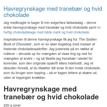
Havregrynskage med tranebær og hvid
chokolade
Jeg medbragte to kager til min svigerfars fødselsdag – denne
enkle havregrynskage med tranebær og hvid chokolade samt
en
heftig chokoladekage med både mørk og hvid chokolade
.
Inspirationen til denne havregrynskage fik jeg fra
‘The Golden
Book of Chocolate’
, som er en skøn kogebog med masser af
fristende chokoladeopskrifter. Jeg justerede på en række af
målene – skruede op for mængden af visse ting og ned for
mængden af andre – og så tilsatte jeg tranebær i stedet for
korender, som den originale opskrift ellers indeholdt. Jeg vil
desuden foreslå, at du tilsætter lidt smør til den hvide chokolade,
som du bruger som topping – så er kagen lettere at skære ud,
uden at toppingen knækker.
Havregrynskage med
tranebær og hvid chokolade
200 g smør