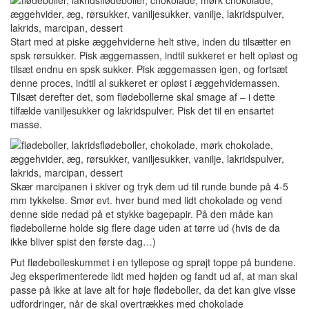
Start med at piske æggehviderne helt stive, inden du tilsætter en
spsk rørsukker. Pisk æggemassen, indtil sukkeret er helt opløst og
tilsæt endnu en spsk sukker. Pisk æggemassen igen, og fortsæt
denne proces, indtil al sukkeret er opløst i æggehvidemassen.
Tilsæt derefter det, som flødebollerne skal smage af – i dette
tilfælde vaniljesukker og lakridspulver. Pisk det til en ensartet
masse.
Skær marcipanen i skiver og tryk dem ud til runde bunde på 4-5
mm tykkelse. Smør evt. hver bund med lidt chokolade og vend
denne side nedad på et stykke bagepapir. På den måde kan
flødebollerne holde sig flere dage uden at tørre ud (hvis de da
ikke bliver spist den første dag…)
Put flødebolleskummet i en tyllepose og sprøjt toppe på bundene.
Jeg eksperimenterede lidt med højden og fandt ud af, at man skal
passe på ikke at lave alt for høje flødeboller, da det kan give visse
udfordringer, når de skal overtrækkes med chokolade