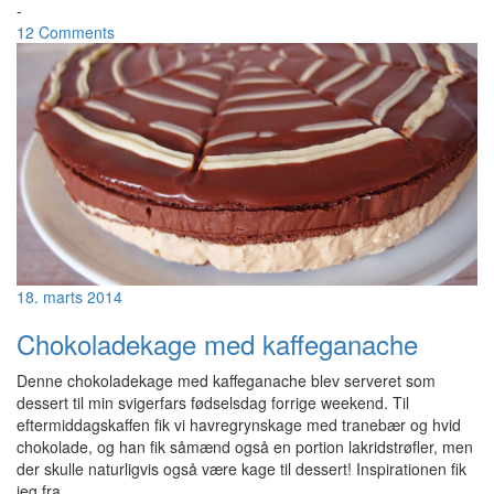
-
12 Comments
18. marts 2014
Chokoladekage med kaffeganache
Denne chokoladekage med kaffeganache blev serveret som
dessert til min svigerfars fødselsdag forrige weekend. Til
eftermiddagskaffen fik vi havregrynskage med tranebær og hvid
chokolade, og han fik såmænd også en portion lakridstrøfler, men
der skulle naturligvis også være kage til dessert! Inspirationen fik
jeg fra
…