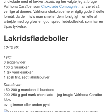
chokolade med et lækkert
knæk
, og her valgte jeg at bruge
Valrhona Caraïbe, som
Chokolade Compagniet
har været så
venlige at donere. Valrhona chokoladerne er rigtig gode til dette
formål, da de – hvis man smelter dem forsigtigt – er lette at
arbejde med og giver en god, sprød flødebolleskal, som har en
tilpas tykkelse.
Lakridsflødeboller
10-12 stk.
Fyld:
3 æggehvider
100 g rørsukker
1 tsk vaniljesukker
1 spsk fint, sødt lakridspulver
Derudover:
150-200 g marcipan til bundene
200-250 g god mørk chokolade – jeg brugte Valrhona Caraïbe
66%
evt. glimmer eller anden pynt