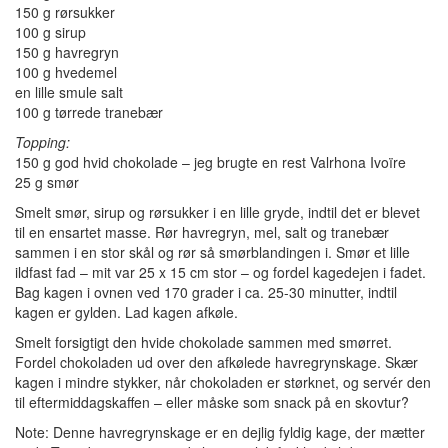
150 g rørsukker
100 g sirup
150 g havregryn
100 g hvedemel
en lille smule salt
100 g tørrede tranebær
Topping:
150 g god hvid chokolade – jeg brugte en rest Valrhona Ivoïre
25 g smør
Smelt smør, sirup og rørsukker i en lille gryde, indtil det er blevet
til en ensartet masse. Rør havregryn, mel, salt og tranebær
sammen i en stor skål og rør så smørblandingen i. Smør et lille
ildfast fad – mit var 25 x 15 cm stor – og fordel kagedejen i fadet.
Bag kagen i ovnen ved 170 grader i ca. 25-30 minutter, indtil
kagen er gylden. Lad kagen afkøle.
Smelt forsigtigt den hvide chokolade sammen med smørret.
Fordel chokoladen ud over den afkølede havregrynskage. Skær
kagen i mindre stykker, når chokoladen er størknet, og servér den
til eftermiddagskaffen – eller måske som snack på en skovtur?
Note: Denne havregrynskage er en dejlig fyldig kage, der mætter