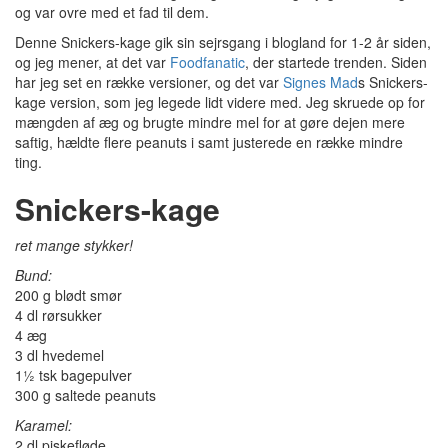
og var ovre med et fad til dem.
Denne Snickers-kage gik sin sejrsgang i blogland for 1-2 år siden,
og jeg mener, at det var
Foodfanatic
, der startede trenden. Siden
har jeg set en række versioner, og det var
Signes Mad
s Snickers-
kage version, som jeg legede lidt videre med. Jeg skruede op for
mængden af æg og brugte mindre mel for at gøre dejen mere
saftig, hældte flere peanuts i samt justerede en række mindre
ting.
Snickers-kage
ret mange stykker!
Bund:
200 g blødt smør
4 dl rørsukker
4 æg
3 dl hvedemel
1½ tsk bagepulver
300 g saltede peanuts
Karamel:
2 dl piskefløde