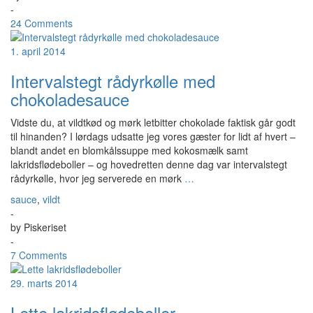
-
24 Comments
1. april 2014
Intervalstegt rådyrkølle med
chokoladesauce
Vidste du, at vildtkød og mørk letbitter chokolade faktisk går godt
til hinanden? I lørdags udsatte jeg vores gæster for lidt af hvert –
blandt andet en blomkålssuppe med kokosmælk samt
lakridsflødeboller – og hovedretten denne dag var intervalstegt
rådyrkølle, hvor jeg serverede en mørk
…
sauce
,
vildt
-
by
Piskeriset
-
7 Comments
29. marts 2014
Lette lakridsflødeboller