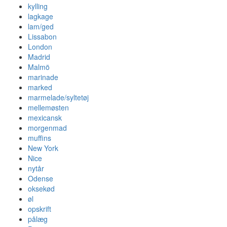
kylling
lagkage
lam/ged
Lissabon
London
Madrid
Malmö
marinade
marked
marmelade/syltetøj
mellemøsten
mexicansk
morgenmad
muffins
New York
Nice
nytår
Odense
oksekød
øl
opskrift
pålæg