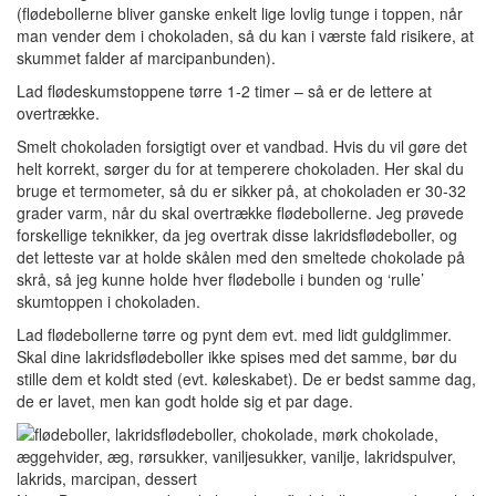
(flødebollerne bliver ganske enkelt lige lovlig tunge i toppen, når
man vender dem i chokoladen, så du kan i værste fald risikere, at
skummet falder af marcipanbunden).
Lad flødeskumstoppene tørre 1-2 timer – så er de lettere at
overtrække.
Smelt chokoladen forsigtigt over et vandbad. Hvis du vil gøre det
helt korrekt, sørger du for at temperere chokoladen. Her skal du
bruge et termometer, så du er sikker på, at chokoladen er 30-32
grader varm, når du skal overtrække flødebollerne. Jeg prøvede
forskellige teknikker, da jeg overtrak disse lakridsflødeboller, og
det letteste var at holde skålen med den smeltede chokolade på
skrå, så jeg kunne holde hver flødebolle i bunden og ‘rulle’
skumtoppen i chokoladen.
Lad flødebollerne tørre og pynt dem evt. med lidt guldglimmer.
Skal dine lakridsflødeboller ikke spises med det samme, bør du
stille dem et koldt sted (evt. køleskabet). De er bedst samme dag,
de er lavet, men kan godt holde sig et par dage.