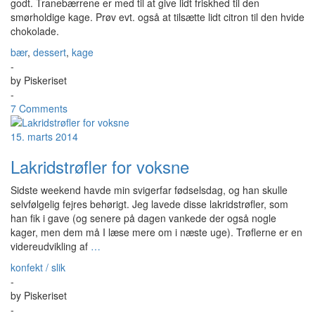
godt. Tranebærrene er med til at give lidt friskhed til den
smørholdige kage. Prøv evt. også at tilsætte lidt citron til den hvide
chokolade.
bær
,
dessert
,
kage
-
by
Piskeriset
-
7 Comments
15. marts 2014
Lakridstrøfler for voksne
Sidste weekend havde min svigerfar fødselsdag, og han skulle
selvfølgelig fejres behørigt. Jeg lavede disse lakridstrøfler, som
han fik i gave (og senere på dagen vankede der også nogle
kager, men dem må I læse mere om i næste uge). Trøflerne er en
videreudvikling af
…
konfekt / slik
-
by
Piskeriset
-