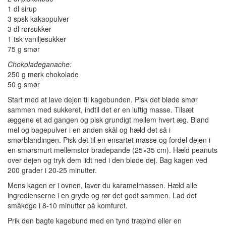
1 dl sirup
3 spsk kakaopulver
3 dl rørsukker
1 tsk vaniljesukker
75 g smør
Chokoladeganache:
250 g mørk chokolade
50 g smør
Start med at lave dejen til kagebunden. Pisk det bløde smør
sammen med sukkeret, indtil det er en luftig masse. Tilsæt
æggene et ad gangen og pisk grundigt mellem hvert æg. Bland
mel og bagepulver i en anden skål og hæld det så i
smørblandingen. Pisk det til en ensartet masse og fordel dejen i
en smørsmurt mellemstor bradepande (25×35 cm). Hæld peanuts
over dejen og tryk dem lidt ned i den bløde dej. Bag kagen ved
200 grader i 20-25 minutter.
Mens kagen er i ovnen, laver du karamelmassen. Hæld alle
ingredienserne i en gryde og rør det godt sammen. Lad det
småkoge i 8-10 minutter på komfuret.
Prik den bagte kagebund med en tynd træpind eller en