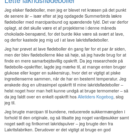
Jeg elsker flødeboller, men jeg er blevet ret kræsen på det punkt
de senere år – især efter at jeg opdagede Summerbirds lækre
flødeboller med marcipanbund og spændende fyld. Det var derfor
oplagt, at det skulle være et af projekterne i denne måneds
chokolade-benspænd, for det burde ikke være så svært at lave,
og derfor kastede jeg mig ud i at lave lakridsflødeboller.
Jeg har prøvet at lave flødeboller én gang før for et par år siden,
men der blev flødebollerne ikke så høje, så jeg havde brug for at
finde en mere samarbejdsvillig opskrift. Da jeg researchede på
flødebolle-opskrifter, lagde jeg mærke til, at mange enten bruger
glukose eller koger en sukkersirup, hvor det er vigtigt at piske
ingredienserne sammen, når de har en bestemt temperatur. Jeg
ønskede dog en ultrasimpel opskrift til mine lakridsflødeboller –
helst noget hvor man helt kunne undgå at bruge termometer – så
da jeg faldt over en enkelt opskrift hos
Alletiders Kogebog
, slog
jeg til.
Jeg brugte marcipan til bundene, reducerede sukkermængden i
forhold til den originale, og så tilsatte jeg noget vaniljesukker samt
noget sødt og fintkornet lakridspulver – jeg brugte den fra
Lakritsfabriken. Derudover er det vigtigt at bruge en god