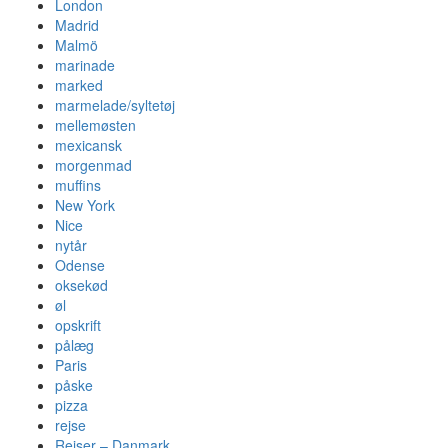
London
Madrid
Malmö
marinade
marked
marmelade/syltetøj
mellemøsten
mexicansk
morgenmad
muffins
New York
Nice
nytår
Odense
oksekød
øl
opskrift
pålæg
Paris
påske
pizza
rejse
Rejser – Danmark