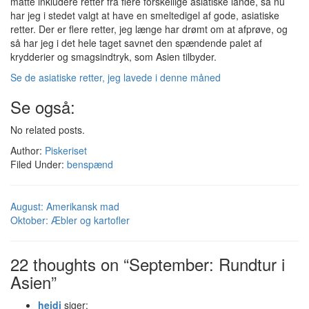
måtte inkludere retter fra flere forskellige asiatiske lande, så nu
har jeg i stedet valgt at have en smeltedigel af gode, asiatiske
retter. Der er flere retter, jeg længe har drømt om at afprøve, og
så har jeg i det hele taget savnet den spændende palet af
krydderier og smagsindtryk, som Asien tilbyder.
Se de asiatiske retter, jeg lavede i denne måned
Se også:
No related posts.
Author:
Piskeriset
Filed Under:
benspænd
August: Amerikansk mad
Oktober: Æbler og kartofler
22 thoughts on “September: Rundtur i
Asien”
heidi
siger: