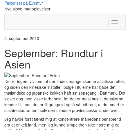
Skip
Piskeriset på Eventyr
to
Nye sjove madoplevelser
content
Toggle
Navigati
2. september 2010
September: Rundtur i
Asien
Der er ingen tvivl om, at der findes mange skønne asiatiske retter,
og siden den kinesiske ‘ristaffel’-bølge i 80’erne har både det
thailandske og japanske køkken haft sin sejrsgang i Danmark. Det
sidste dog med visse forbehold, for det er mest sushi, danskerne
kender til, men det er til gengæld også så udbredt, at der snart er
sushirestauranter i selv den mindste provinsflække landet over.
Jeg havde først tænkt mig at koncentrere månedens benspænd
om et enkelt land, men jeg kunne simpelthen ikke nære mig og