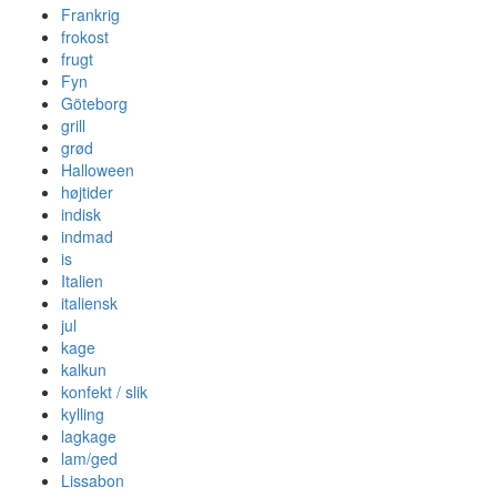
Frankrig
frokost
frugt
Fyn
Göteborg
grill
grød
Halloween
højtider
indisk
indmad
is
Italien
italiensk
jul
kage
kalkun
konfekt / slik
kylling
lagkage
lam/ged
Lissabon