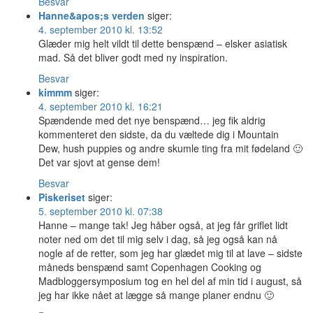
Besvar
Hanne&apos;s verden
siger:
4. september 2010 kl. 13:52
Glæder mig helt vildt til dette benspænd – elsker asiatisk
mad. Så det bliver godt med ny inspiration.
Besvar
kimmm
siger:
4. september 2010 kl. 16:21
Spændende med det nye benspænd… jeg fik aldrig
kommenteret den sidste, da du væltede dig i Mountain
Dew, hush puppies og andre skumle ting fra mit fødeland 🙂
Det var sjovt at gense dem!
Besvar
Piskeriset
siger:
5. september 2010 kl. 07:38
Hanne – mange tak! Jeg håber også, at jeg får griflet lidt
noter ned om det til mig selv i dag, så jeg også kan nå
nogle af de retter, som jeg har glædet mig til at lave – sidste
måneds benspænd samt Copenhagen Cooking og
Madbloggersymposium tog en hel del af min tid i august, så
jeg har ikke nået at lægge så mange planer endnu 🙂