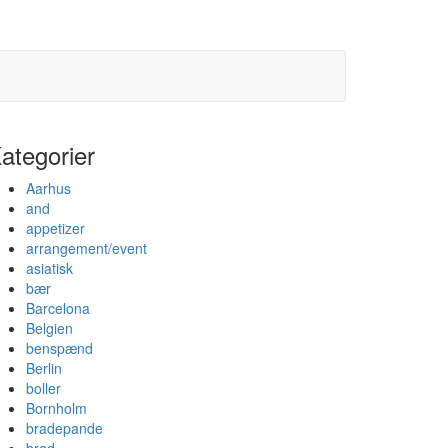
ategorier
Aarhus
and
appetizer
arrangement/event
asiatisk
bær
Barcelona
Belgien
benspænd
Berlin
boller
Bornholm
bradepande