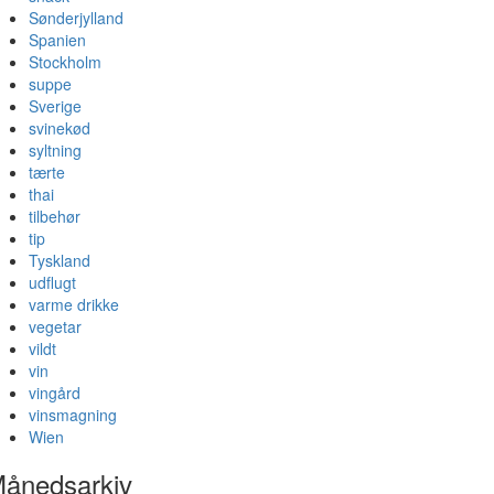
Sønderjylland
Spanien
Stockholm
suppe
Sverige
svinekød
syltning
tærte
thai
tilbehør
tip
Tyskland
udflugt
varme drikke
vegetar
vildt
vin
vingård
vinsmagning
Wien
ånedsarkiv