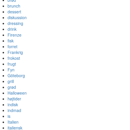
brød
brunch
dessert
diskussion
dressing
drink
Firenze
fisk
forret
Frankrig
frokost
frugt
Fyn
Göteborg
grill
grød
Halloween
højtider
indisk
indmad
is
Italien
italiensk