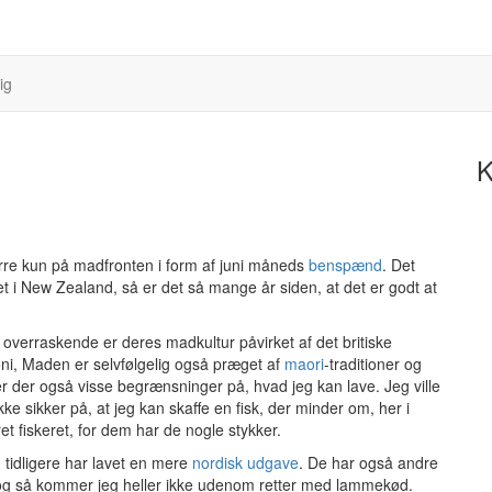
ig
K
re kun på madfronten i form af juni måneds
benspænd
. Det
t i New Zealand, så er det så mange år siden, at det er godt at
erraskende er deres madkultur påvirket af det britiske
oni, Maden er selvfølgelig også præget af
maori
-traditioner og
er der også visse begrænsninger på, hvad jeg kan lave. Jeg ville
kke sikker på, at jeg kan skaffe en fisk, der minder om, her i
 fiskeret, for dem har de nogle stykker.
g tidligere har lavet en mere
nordisk udgave
. De har også andre
, og så kommer jeg heller ikke udenom retter med lammekød.