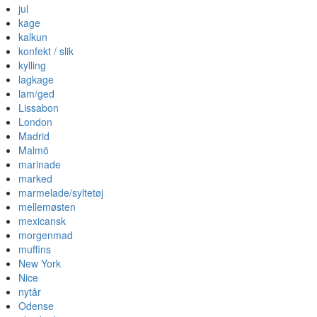
jul
kage
kalkun
konfekt / slik
kylling
lagkage
lam/ged
Lissabon
London
Madrid
Malmö
marinade
marked
marmelade/syltetøj
mellemøsten
mexicansk
morgenmad
muffins
New York
Nice
nytår
Odense