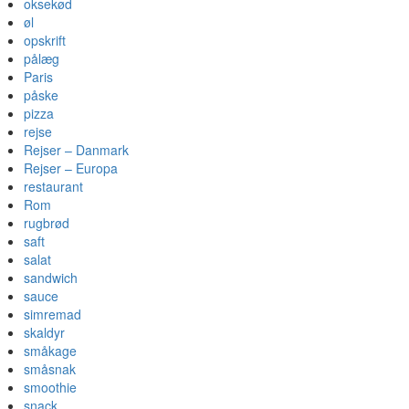
oksekød
øl
opskrift
pålæg
Paris
påske
pizza
rejse
Rejser – Danmark
Rejser – Europa
restaurant
Rom
rugbrød
saft
salat
sandwich
sauce
simremad
skaldyr
småkage
småsnak
smoothie
snack