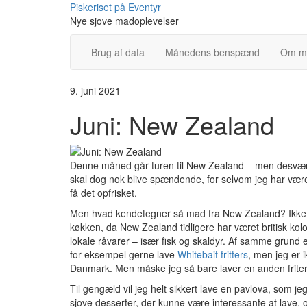
Skip
Piskeriset på Eventyr
to
Nye sjove madoplevelser
content
Brug af data
Månedens benspænd
Om m
9. juni 2021
Juni: New Zealand
Denne måned går turen til New Zealand – men desvær
skal dog nok blive spændende, for selvom jeg har være
få det opfrisket.
Men hvad kendetegner så mad fra New Zealand? Ikke ov
køkken, da New Zealand tidligere har været britisk kol
lokale råvarer – især fisk og skaldyr. Af samme grund 
for eksempel gerne lave
Whitebait fritters
, men jeg er i
Danmark. Men måske jeg så bare laver en anden friteret
Til gengæld vil jeg helt sikkert lave en pavlova, som je
sjove desserter, der kunne være interessante at lave