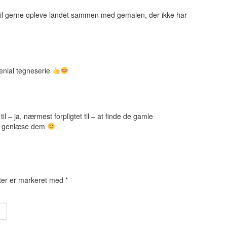
Vil gerne opleve landet sammen med gemalen, der ikke har
enial tegneserie
til – ja, nærmest forpligtet til – at finde de gamle
g genlæse dem
ter er markeret med
*