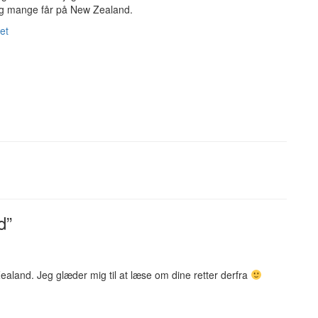
lig mange får på New Zealand.
et
d”
aland. Jeg glæder mig til at læse om dine retter derfra