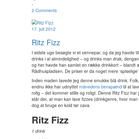
-
2 Comments
17. juli 2012
Ritz Fizz
I sidste uge besøgte vi et vennepar, og da jeg havde til
drinks i al almindelighed – og drinks man drak, deng
og her havde han samlet en række drinkkort – blandt
Rådhuspladsen. De priser er da noget mere ‘spiselige
Inden maden lavede jeg denne smukke blå drink. Folk, d
endnu ikke har udnyttet
månedens benspænd
til at l
rolig – det kommer stille og roligt. Denne Ritz Fizz har 
står der, at man kan lave fizzes (drinkgenre, hvor man 
dog at bruge en kold tør cava.
Ritz Fizz
1 drink