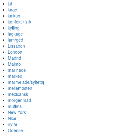
jul
kage
kalkun
konfekt / slik
kylling
lagkage
lam/ged
Lissabon
London
Madrid
Malmö
marinade
marked
marmelade/syltetøj
mellemøsten
mexicansk
morgenmad
muffins
New York
Nice
nytår
Odense