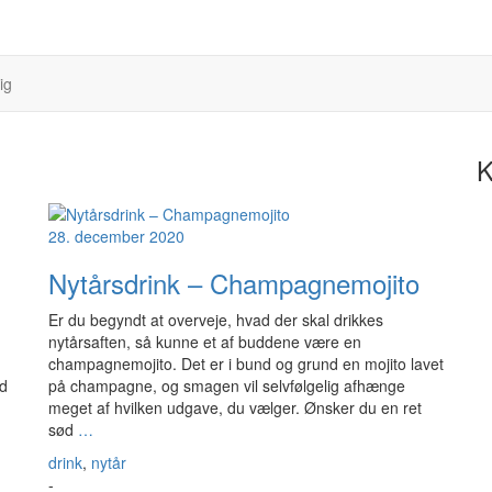
ig
K
28. december 2020
Nytårsdrink – Champagnemojito
Er du begyndt at overveje, hvad der skal drikkes
nytårsaften, så kunne et af buddene være en
champagnemojito. Det er i bund og grund en mojito lavet
nd
på champagne, og smagen vil selvfølgelig afhænge
meget af hvilken udgave, du vælger. Ønsker du en ret
sød
…
drink
,
nytår
-