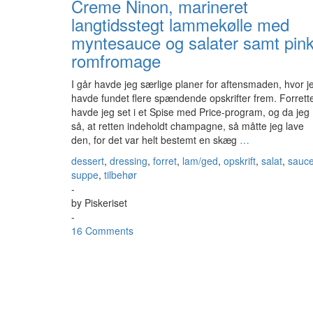
Creme Ninon, marineret
langtidsstegt lammekølle med
myntesauce og salater samt pin
romfromage
I går havde jeg særlige planer for aftensmaden, hvor j
havde fundet flere spændende opskrifter frem. Forrett
havde jeg set i et Spise med Price-program, og da jeg
så, at retten indeholdt champagne, så måtte jeg lave
den, for det var helt bestemt en skæg
…
dessert
,
dressing
,
forret
,
lam/ged
,
opskrift
,
salat
,
sauc
suppe
,
tilbehør
-
by
Piskeriset
-
16 Comments