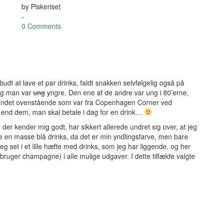
by
Piskeriset
-
0 Comments
budt at lave et par drinks, faldt snakken selvfølgelig også på
ang man var
ung
yngre. Den ene af de andre var ung i 80’erne,
 andet ovenstående som var fra Copenhagen Corner ved
’ end dem, man skal betale i dag for en drink…
er kender mig godt, har sikkert allerede undret sig over, at jeg
ave en masse blå drinks, da det er min yndlingsfarve, men bare
jeg set i et lille hæfte med drinks, som jeg har liggende, og her
bruger champagne) i alle mulige udgaver. I dette tilfælde valgte