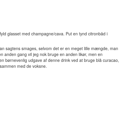
yld glasset med champagne/cava. Put en tynd citronbåd i
n kan sagtens smages, selvom det er en meget lille mængde, man
å en anden gang vil jeg nok bruge en anden likør, men en
e en børnevenlig udgave af denne drink ved at bruge blå curacao,
nk sammen med de voksne.