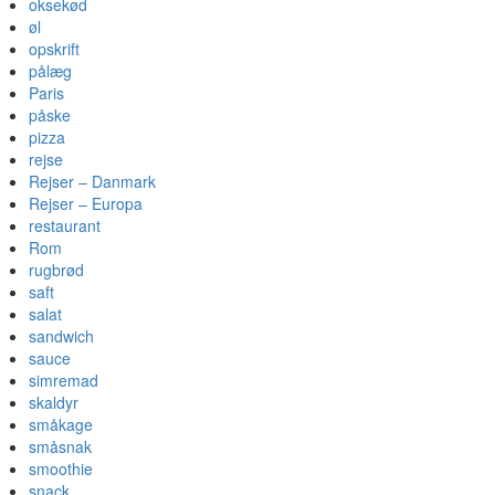
oksekød
øl
opskrift
pålæg
Paris
påske
pizza
rejse
Rejser – Danmark
Rejser – Europa
restaurant
Rom
rugbrød
saft
salat
sandwich
sauce
simremad
skaldyr
småkage
småsnak
smoothie
snack