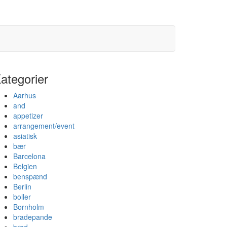
ategorier
Aarhus
and
appetizer
arrangement/event
asiatisk
bær
Barcelona
Belgien
benspænd
Berlin
boller
Bornholm
bradepande