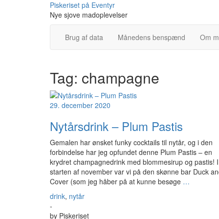
Skip
Piskeriset på Eventyr
to
Nye sjove madoplevelser
content
Brug af data
Månedens benspænd
Om m
Tag:
champagne
29. december 2020
Nytårsdrink – Plum Pastis
Gemalen har ønsket funky cocktails til nytår, og i den
forbindelse har jeg opfundet denne Plum Pastis – en
krydret champagnedrink med blommesirup og pastis! I
starten af november var vi på den skønne bar Duck a
Cover (som jeg håber på at kunne besøge
…
drink
,
nytår
-
by
Piskeriset