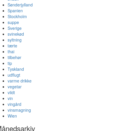
Sønderjylland
Spanien
Stockholm
suppe
Sverige
svinekød
syltning
tærte
thai
tilbehør
tip
Tyskland
udflugt
varme drikke
vegetar
vildt
vin
vingård
vinsmagning
Wien
ånedsarkiv