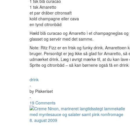
1 tsk blå curacao
1 tsk Amaretto
et par dråber citronsaft
kold champagne eller cava
en tynd citronbåd
Hæld blå curacao og Amaretto i et champagneglas og f
glasset og servér med det samme.
Note: Ritz Fizz er en frisk og funky drink. Amarettoe
bruger. Personligt er jeg ikke så glad for Amaretto, s
udmærket drink. Læg i øvrigt mærke til, at du kan lav
Sprite og citronbåd – så kan børnene også få en dri
drink
-
by
Piskeriset
-
19 Comments
8. august 2009