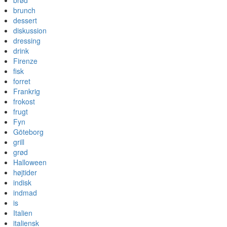
brød
brunch
dessert
diskussion
dressing
drink
Firenze
fisk
forret
Frankrig
frokost
frugt
Fyn
Göteborg
grill
grød
Halloween
højtider
indisk
indmad
is
Italien
italiensk