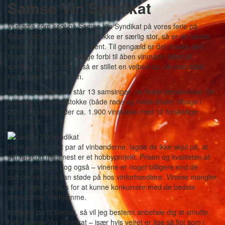
Samsø Vin Syndikat
Vi stødte som sagt på Samsø Vin Syndikat på vores ferie på
Samsø sidste år. Selvom øen ikke er særlig stor, så er de faktisk
ikke øens eneste vinproducent. Til gengæld er det måske den
hyggeligste. Man kan kigge forbi til åben vinmark i løbet af
sommeren, hvor der også er stillet en vejbod op, så man både
kan smage og købe vin.
Bag vinproducenten står 13 samsinger- de fleste pensionister. De
plantede 1.525 vinstokke (både røde og hvide druer) tilbage i
2010, og i dag er der ca. 1.900 vinstokke med 10 forskellige
druesorter.
Da vi talte med et par af vinbønderne, lagde de ikke skjul på, at
det først og fremmest er et hobbyprojekt. Prisen og kvaliteten af
vinene viser det dog også – vinene er noget billigere end de
danske vine, du kan støde på hos vinforhandlere. Vinene mangler
også noget pondus for at kunne konkurrere med de bedste
producenter herhjemme.
Kommer du til Samsø, så vil jeg bestemt anbefale dig at smutte
forbi Samsø Vin Syndikat – især hvis vejret er lige så flot som i