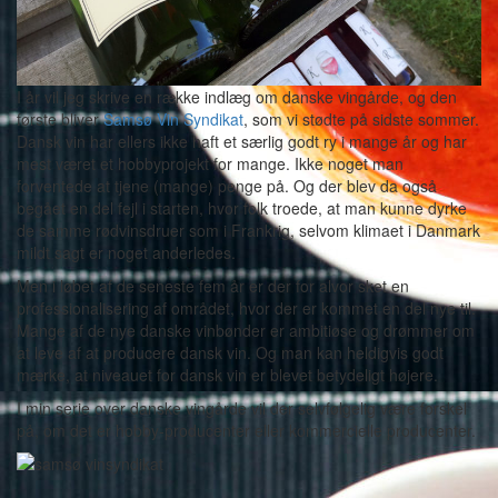
I år vil jeg skrive en række indlæg om danske vingårde, og den
første bliver
Samsø Vin Syndikat
, som vi stødte på sidste sommer.
Dansk vin har ellers ikke haft et særlig godt ry i mange år og har
mest været et hobbyprojekt for mange. Ikke noget man
forventede at tjene (mange) penge på. Og der blev da også
begået en del fejl i starten, hvor folk troede, at man kunne dyrke
de samme rødvinsdruer som i Frankrig, selvom klimaet i Danmark
mildt sagt er noget anderledes.
Men i løbet af de seneste fem år er der for alvor sket en
professionalisering af området, hvor der er kommet en del nye til.
Mange af de nye danske vinbønder er ambitiøse og drømmer om
at leve af at producere dansk vin. Og man kan heldigvis godt
mærke, at niveauet for dansk vin er blevet betydeligt højere.
I min serie over danske vingårde vil der selvfølgelig være forskel
på, om det er hobby-producenter eller kommercielle producenter.