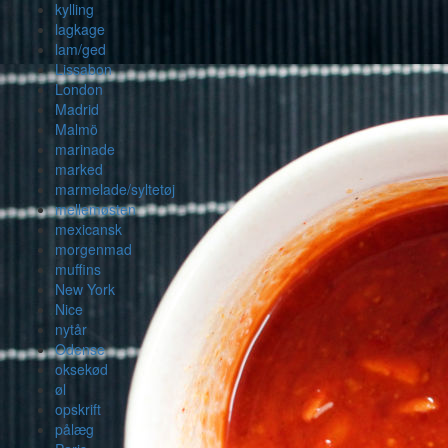
kylling
lagkage
lam/ged
Lissabon
London
Madrid
Malmö
marinade
marked
marmelade/syltetøj
mellemøsten
mexicansk
morgenmad
muffins
New York
Nice
nytår
Odense
oksekød
øl
opskrift
pålæg