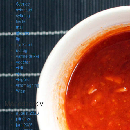
Sverige
svinekød
syltning
tærte
thai
tilbehør
tip
Tyskland
udflugt
varme drikke
vegetar
vildt
vin
vingård
vinsmagning
Wien
Månedsarkiv
august 2026
juli 2026
juni 2026