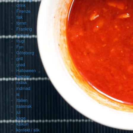
drink
Firenze
fisk
forret
Frankrig
frokost
frugt
Fyn
Göteborg
grill
grød
Halloween
højtider
indisk
indmad
is
Italien
italiensk
jul
kage
kalkun
konfekt / slik