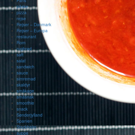
Paris
påske
pizza
rejse
Rejser – Danmark
Rejser – Europa
restaurant
Rom
rugbrød
saft
salat
sandwich
sauce
simremad
skaldyr
småkage
småsnak
smoothie
snack
Sønderjylland
Spanien
Stockholm
suppe