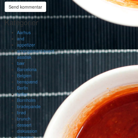
Kategorier
Aarhus
and
appetizer
arrangement/event
asiatisk
bær
Barcelona
Belgien
benspænd
Berlin
boller
Bornholm
bradepande
brød
brunch
dessert
diskussion
dressing