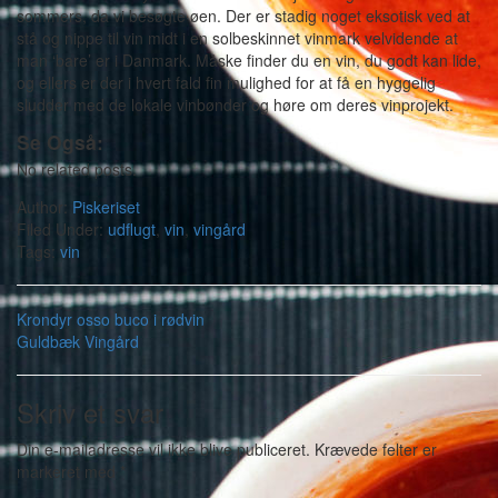
sommers, da vi besøgte øen. Der er stadig noget eksotisk ved at
stå og nippe til vin midt i en solbeskinnet vinmark velvidende at
man ‘bare’ er i Danmark. Måske finder du en vin, du godt kan lide,
og ellers er der i hvert fald fin mulighed for at få en hyggelig
sludder med de lokale vinbønder og høre om deres vinprojekt.
Se Også:
No related posts.
Author:
Piskeriset
Filed Under:
udflugt
,
vin
,
vingård
Tags:
vin
Krondyr osso buco i rødvin
Guldbæk Vingård
Skriv et svar
Din e-mailadresse vil ikke blive publiceret.
Krævede felter er
markeret med
*