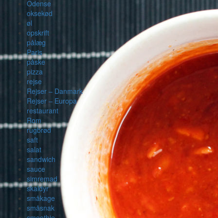
Odense
oksekød
øl
opskrift
pålæg
Paris
påske
pizza
rejse
Rejser – Danmark
Rejser – Europa
restaurant
Rom
rugbrød
saft
salat
sandwich
sauce
simremad
skaldyr
småkage
småsnak
smoothie