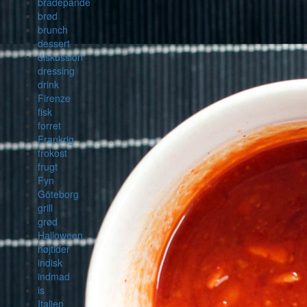
bradepande
brød
brunch
dessert
diskussion
dressing
drink
Firenze
fisk
forret
Frankrig
frokost
frugt
Fyn
Göteborg
grill
grød
Halloween
højtider
indisk
indmad
is
Italien