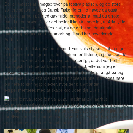
Der er masser af smagsprøver på festivalpladsen, og de store
spillere såsom Arla og Dansk Fiskeriforening havde da også
skruet charmen på med gavmilde mængder af mad og drikke,
man kunne prøve. Nu er det heller ikke så underligt, at Arla fylder
utrolig meget på Food Festival, da de er blandt de største
fødevareproducenter i Danmark og tilmed har hovedsæde i
Aarhus.
Men det er faktisk også en af Food Festivals styrker – at mange
af brancheforeningerne og forbundene er tilstede, og man kan få
en god snak med dem. Jeg syntes personligt, at det var helt
nostalgisk at støde på Dansk Jægerforbund, eftersom jeg er
vokset op på landet, og hvor det var ret almindeligt at gå på jagt i
weekenden. Og et andet sted på pladsen kunne man også høre
om flere forskningsprojekter, hvor der blandt andet
eksperimenteres med at skabe kød uden dyr … (!)
De mindre producenter var også til stede, og her kunne man finde
flere skønne ting, når man gik på opdagelse. Jeg kunne ikke stå
for disse smukke svampe, som Beyond Coffee står bag, hvor man
gror svampe på rester fra kaffeproduktion.