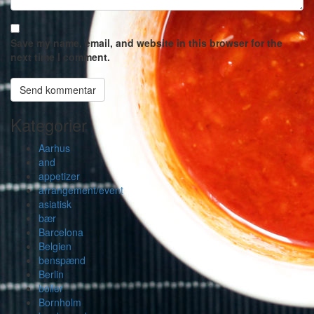
Save my name, email, and website in this browser for the
next time I comment.
Kategorier
Aarhus
and
appetizer
arrangement/event
asiatisk
bær
Barcelona
Belgien
benspænd
Berlin
boller
Bornholm