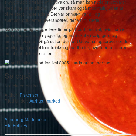
skyggefulde område af festivalen, så man kan nyde drikkevarer
med eller uden alkohol (der var skam også mocktails) uden at
blive stegt under solen. Det var primært var øl- og
spiritusproducenter/leverandører, der var til stede.
Man kan hurtigt bruge flere timer på Food Festival, hvis man er
den mindste smule nysgerrig, og man skal virkelig gøre sig
umage, hvis man vil gå sulten derfra. Udover smagsprøver er der
nemlig også en del foodtrucks og madboder, hvor der er et bredt
udvalg af fristende retter.
Se også:
No related posts.
Author:
Piskeriset
Filed Under:
Aarhus
,
marked
Anneberg Madmarked
Elle Belle Bar