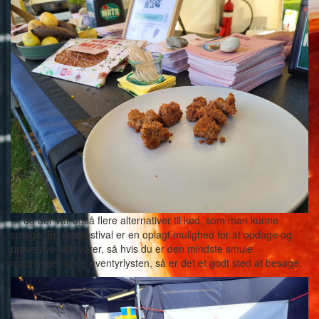
… og der var også flere alternativer til kød, som man kunne
smage. En madfestival er en oplagt mulighed for at opdage og
prøve nye fødevarer, så hvis du er den mindste smule
madnysgerrig og eventyrlysten, så er det et godt sted at besøge.