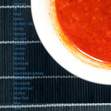
italiensk
jul
kage
kalkun
konfekt / slik
kylling
lagkage
lam/ged
Lissabon
London
Madrid
Malmö
marinade
marked
marmelade/syltetøj
mellemøsten
mexicansk
morgenmad
muffins
New York
Nice
nytår