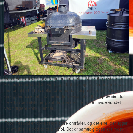
Food Festival var også rammen for årets DM i Grill, og vi gik en
kort tur i området. Det var dog tidligt på dagen, så der var ikke så
megen aktivitet hos deltagerne på det tidspunkt, men så kunne vi
gå og beundre det imponerende arsenal af grill. Og præmier, for
flere havde selvfølgelig sat de præmier frem, de havde vundet
ved tidligere konkurrencer.
Food Festival er opdelt i syv store områder, og det ene, der ligger
lidt afsides, er dedikeret alkohol. Det er samtidig også det mest