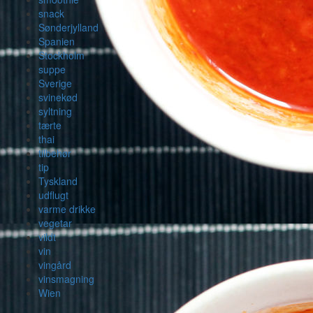
snack
Sønderjylland
Spanien
Stockholm
suppe
Sverige
svinekød
syltning
tærte
thai
tilbehør
tip
Tyskland
udflugt
varme drikke
vegetar
vildt
vin
vingård
vinsmagning
Wien