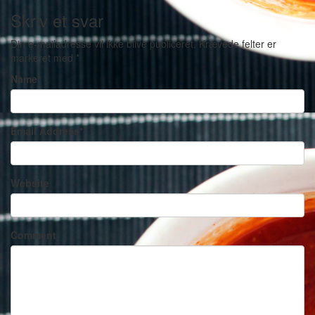
Skriv et svar
Din e-mailadresse vil ikke blive publiceret.
Krævede felter er
markeret med
*
Name
*
Email Address
*
Website
Comment