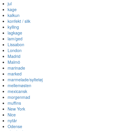
jul
kage
kalkun
konfekt / slik
kylling
lagkage
lam/ged
Lissabon
London
Madrid
Malmö
marinade
marked
marmelade/syltetøj
mellemøsten
mexicansk
morgenmad
muffins
New York
Nice
nytår
Odense