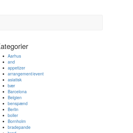
ategorier
Aarhus
and
appetizer
arrangement/event
asiatisk
bær
Barcelona
Belgien
benspænd
Berlin
boller
Bornholm
bradepande