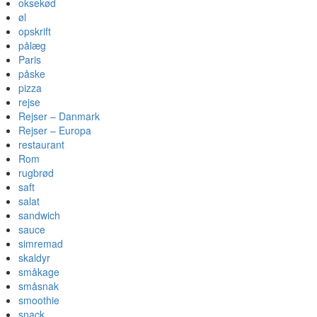
oksekød
øl
opskrift
pålæg
Paris
påske
pizza
rejse
Rejser – Danmark
Rejser – Europa
restaurant
Rom
rugbrød
saft
salat
sandwich
sauce
simremad
skaldyr
småkage
småsnak
smoothie
snack