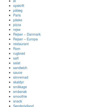
øl
opskrift
pålæg
Paris
påske
pizza
rejse
Rejser – Danmark
Rejser – Europa
restaurant
Rom
rugbrød
saft
salat
sandwich
sauce
simremad
skaldyr
småkage
småsnak
smoothie
snack
Sønderjylland