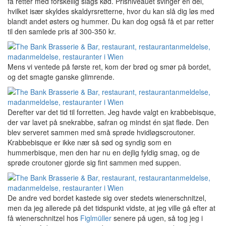
få retter med forskellig slags kød. Prisniveauet svinger en del,
hvilket især skyldes skaldyrsretterne, hvor du kan slå dig løs med
blandt andet østers og hummer. Du kan dog også få et par retter
til den samlede pris af 300-350 kr.
Mens vi ventede på første ret, kom der brød og smør på bordet,
og det smagte ganske glimrende.
Derefter var det tid til forretten. Jeg havde valgt en krabbebisque,
der var lavet på snekrabbe, safran og mindst én sjat fløde. Den
blev serveret sammen med små sprøde hvidløgscroutoner.
Krabbebisque er ikke nær så sød og syndig som en
hummerbisque, men den har nu en dejlig fyldig smag, og de
sprøde croutoner gjorde sig fint sammen med suppen.
De andre ved bordet kastede sig over stedets wienerschnitzel,
men da jeg allerede på det tidspunkt vidste, at jeg ville gå efter at
få wienerschnitzel hos
Figlmüller
senere på ugen, så tog jeg i