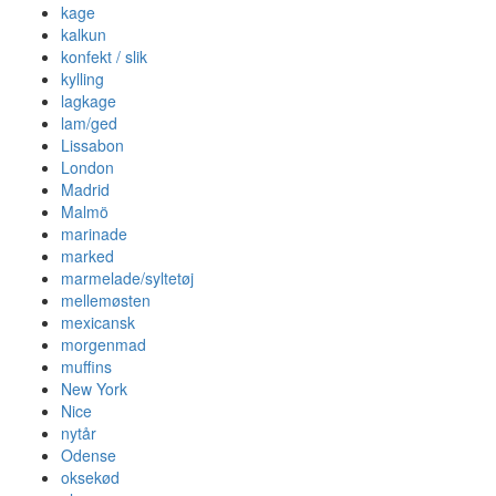
kage
kalkun
konfekt / slik
kylling
lagkage
lam/ged
Lissabon
London
Madrid
Malmö
marinade
marked
marmelade/syltetøj
mellemøsten
mexicansk
morgenmad
muffins
New York
Nice
nytår
Odense
oksekød