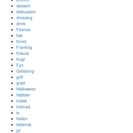
dessert
diskussion
dressing
drink
Firenze
fisk
forret
Frankrig
frokost
frugt
Fyn
Göteborg
grill
grød
Halloween
højtider
indisk
indmad
is
Italien
italiensk
jul