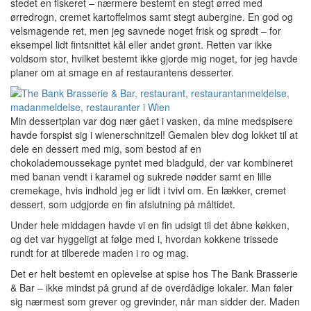
stedet en fiskeret – nærmere bestemt en stegt ørred med
ørredrogn, cremet kartoffelmos samt stegt aubergine. En god og
velsmagende ret, men jeg savnede noget frisk og sprødt – for
eksempel lidt fintsnittet kål eller andet grønt. Retten var ikke
voldsom stor, hvilket bestemt ikke gjorde mig noget, for jeg havde
planer om at smage en af restaurantens desserter.
Min dessertplan var dog nær gået i vasken, da mine medspisere
havde forspist sig i wienerschnitzel! Gemalen blev dog lokket til at
dele en dessert med mig, som bestod af en
chokolademoussekage pyntet med bladguld, der var kombineret
med banan vendt i karamel og sukrede nødder samt en lille
cremekage, hvis indhold jeg er lidt i tvivl om. En lækker, cremet
dessert, som udgjorde en fin afslutning på måltidet.
Under hele middagen havde vi en fin udsigt til det åbne køkken,
og det var hyggeligt at følge med i, hvordan kokkene trissede
rundt for at tilberede maden i ro og mag.
Det er helt bestemt en oplevelse at spise hos The Bank Brasserie
& Bar – ikke mindst på grund af de overdådige lokaler. Man føler
sig nærmest som grever og grevinder, når man sidder der. Maden