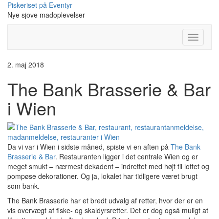
Skip
Piskeriset på Eventyr
to
Nye sjove madoplevelser
content
Toggle
Navigati
2. maj 2018
The Bank Brasserie & Bar
i Wien
Da vi var i Wien i sidste måned, spiste vi en aften på
The Bank
Brasserie & Bar
. Restauranten ligger i det centrale Wien og er
meget smukt – nærmest dekadent – indrettet med højt til loftet og
pompøse dekorationer. Og ja, lokalet har tidligere været brugt
som bank.
The Bank Brasserie har et bredt udvalg af retter, hvor der er en
vis overvægt af fiske- og skaldyrsretter. Det er dog også muligt at