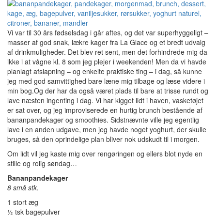
Vi var til 30 års fødselsdag i går aftes, og det var superhyggeligt –
masser af god snak, lækre kager fra La Glace og et bredt udvalg
af drinkmuligheder. Det blev ret sent, men det forhindrede mig da
ikke i at vågne kl. 8 som jeg plejer i weekenden! Men da vi havde
planlagt afslapning – og enkelte praktiske ting – i dag, så kunne
jeg med god samvittighed bare læne mig tilbage og læse videre i
min bog.Og der har da også været plads til bare at trisse rundt og
lave næsten ingenting i dag. Vi har kigget lidt i haven, vasketøjet
er sat over, og jeg improviserede en hurtig brunch bestående af
bananpandekager og smoothies. Sidstnævnte ville jeg egentlig
lave i en anden udgave, men jeg havde noget yoghurt, der skulle
bruges, så den oprindelige plan bliver nok udskudt til i morgen.
Om lidt vil jeg kaste mig over rengøringen og ellers blot nyde en
stille og rolig søndag…
Bananpandekager
8 små stk.
1 stort æg
½ tsk bagepulver