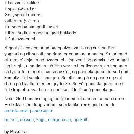
1 tsk vaniljesukker
1 spsk rørsukker
2 dl yoghurt naturel
saften fra ½ citron
1 moden banan, godt moset
1 lille håndfuld mandler, godt hakkede
1-2 dl hvedemel
Ægget piskes godt med bagepulver, vanilje og sukker. Pisk
yoghurt og citronsaft i og derefter banan og mandler. Slut af med
at ‘mætte’ dejen med hvedemel – jeg ved ikke præcis, hvor meget
jeg brugte, men dejen må ikke være alt for flydende, da bananen
så fylder for meget smagsmæssigt, og pandekagerne derved godt
kan blive lidt vamle i smagen. Smelt smør på en pande og sæt
dejen på i klatter med en grydeske. Servér pandekagerne med
lidt sirup eller hvad du nu godt kan lide til små pandekager.
Note: God banansmag og dejligt med lidt crunch fra mandlerne.
Helt sikkert en dejlig variant, som konkurrerer godt med de
amerikanske pandekager
.
brunch
,
dessert
,
kage
,
morgenmad
,
opskrift
-
by
Piskeriset