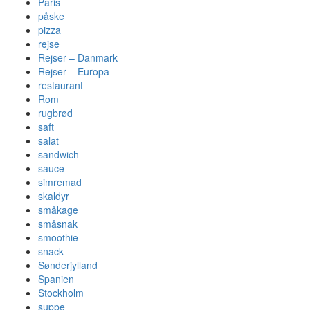
Paris
påske
pizza
rejse
Rejser – Danmark
Rejser – Europa
restaurant
Rom
rugbrød
saft
salat
sandwich
sauce
simremad
skaldyr
småkage
småsnak
smoothie
snack
Sønderjylland
Spanien
Stockholm
suppe