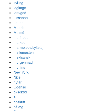
kylling
lagkage
lam/ged
Lissabon
London
Madrid
Malmö
marinade
marked
marmelade/syltetøj
mellemøsten
mexicansk
morgenmad
muffins
New York
Nice
nytår
Odense
oksekød
øl
opskrift
pålæg