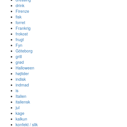
drink
Firenze
fisk
forret
Frankrig
frokost
frugt
Fyn
Göteborg
grill
grød
Halloween
højtider
indisk
indmad
is
Italien
italiensk
jul
kage
kalkun
konfekt / slik