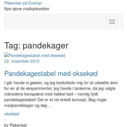
Skip
Piskeriset på Eventyr
to
Nye sjove madoplevelser
content
Toggle
Navigati
Tag:
pandekager
22. november 2015
Pandekagestabel med oksekød
I går havde vi gæster, og jeg besluttede mig for at udsætte dem
for en af de eksperimenter, jeg havde i tankerne, da jeg valgte
månedens benspænd med hakket kød – nemlig fyldt
pandekagestabel! Det er et ret enkelt koncept. Bag nogle
madpandekager og læg
…
oksekød
-
by
Piskeriset