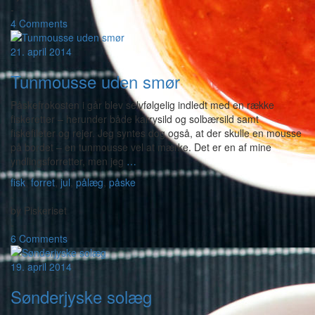
-
4 Comments
21. april 2014
Tunmousse uden smør
Påskefrokosten i går blev selvfølgelig indledt med en række
fiskeretter – herunder både karrysild og solbærsild samt
fiskefileter og rejer. Jeg syntes dog også, at der skulle en mousse
på bordet – en tunmousse vel at mærke. Det er en af mine
yndlingsforretter, men jeg
…
fisk
,
forret
,
jul
,
pålæg
,
påske
-
by
Piskeriset
-
6 Comments
19. april 2014
Sønderjyske solæg