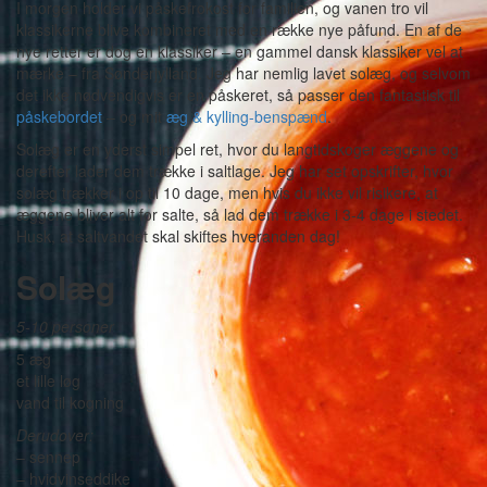
I morgen holder vi påskefrokost for familien, og vanen tro vil
klassikerne blive kombineret med en række nye påfund. En af de
nye retter er dog en klassiker – en gammel dansk klassiker vel at
mærke – fra Sønderjylland. Jeg har nemlig lavet solæg, og selvom
det ikke nødvendigvis er en påskeret, så passer den fantastisk til
påskebordet
– og mit
æg & kylling-benspænd
.
Solæg er en yderst simpel ret, hvor du langtidskoger æggene og
derefter lader dem trække i saltlage. Jeg har set opskrifter, hvor
solæg trækker i op til 10 dage, men hvis du ikke vil risikere, at
æggene bliver alt for salte, så lad dem trække i 3-4 dage i stedet.
Husk, at saltvandet skal skiftes hveranden dag!
Solæg
5-10 personer
5 æg
et lille løg
vand til kogning
Derudover:
– sennep
– hvidvinseddike