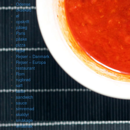
Odense
oksekød
øl
opskrift
pålæg
Paris
påske
pizza
rejse
Rejser – Danmark
Rejser – Europa
restaurant
Rom
rugbrød
saft
salat
sandwich
sauce
simremad
skaldyr
småkage
småsnak