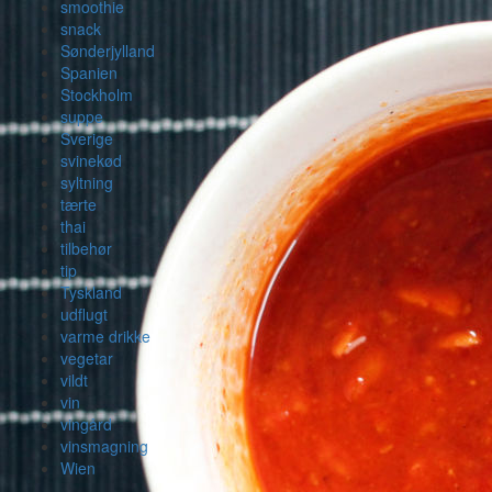
smoothie
snack
Sønderjylland
Spanien
Stockholm
suppe
Sverige
svinekød
syltning
tærte
thai
tilbehør
tip
Tyskland
udflugt
varme drikke
vegetar
vildt
vin
vingård
vinsmagning
Wien