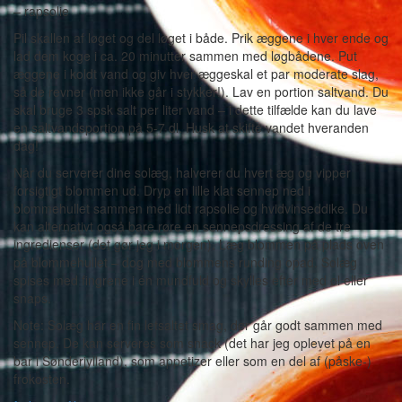
– rapsolie
Pil skallen af løget og del løget i både. Prik æggene i hver ende og
lad dem koge i ca. 20 minutter sammen med løgbådene. Put
æggene i koldt vand og giv hver æggeskal et par moderate slag,
så de revner (men ikke går i stykker!). Lav en portion saltvand. Du
skal bruge 3 spsk salt per liter vand – i dette tilfælde kan du lave
en saltvandsportion på 5-7 dl. Husk at skifte vandet hveranden
dag!
Når du serverer dine solæg, halverer du hvert æg og vipper
forsigtigt blommen ud. Dryp en lille klat sennep ned i
blommehullet sammen med lidt rapsolie og hvidvinseddike. Du
kan alternativt også bare røre en sennepsdressing af de tre
ingredienser (det gør jeg i morgen). Læg blommen på plads oven
på blommehullet – dog med blommens runding opad. Solæg
spises med fingrene i én mundfuld og skylles efter med øl eller
snaps.
Note: Solæg har en fin letsaltet smag, der går godt sammen med
sennep. De kan serveres som snack (det har jeg oplevet på en
bar i Sønderjylland), som appetizer eller som en del af (påske-)
frokosten.