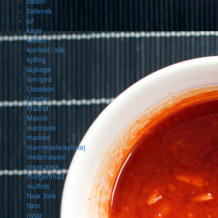
Italien
italiensk
jul
kage
kalkun
konfekt / slik
kylling
lagkage
lam/ged
Lissabon
London
Madrid
Malmö
marinade
marked
marmelade/syltetøj
mellemøsten
mexicansk
morgenmad
muffins
New York
Nice
nytår