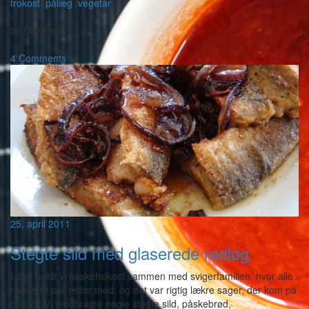
frokost
,
pålæg
,
vegetar
-
by
Piskeriset
-
4 Comments
25. april 2011
Stegte sild med glaserede rødløg
I dag holdt vi påskefrokost sammen med svigerfamilien, hvor alle
havde et par retter med, og det var rigtig lækre sager, der kom på
bordet. Vi medbragte nogle stegte sild, påskebrød,