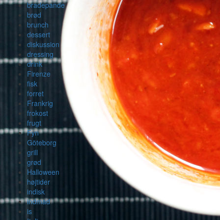
bradepande
brød
brunch
dessert
diskussion
dressing
drink
Firenze
fisk
forret
Frankrig
frokost
frugt
Fyn
Göteborg
grill
grød
Halloween
højtider
indisk
indmad
is