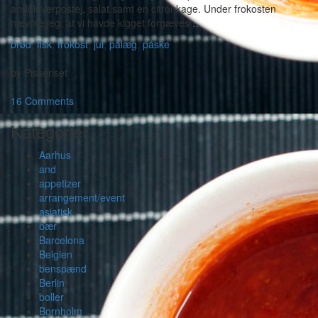
andeleverpostej, salat samt en citronkage. Under frokosten
nævnte jeg, at vi havde kigget forgæves
…
brød
,
fisk
,
frokost
,
jul
,
pålæg
,
påske
-
by
Piskeriset
-
16 Comments
Kategorier
Aarhus
and
appetizer
arrangement/event
asiatisk
bær
Barcelona
Belgien
benspænd
Berlin
boller
Bornholm