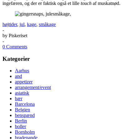
ingefæren, og der er faktisk også et lille
touch
af muskatnød.
højtider
,
jul
,
kage
,
småkage
-
by
Piskeriset
-
0 Comments
Kategorier
Aarhus
and
appetizer
arrangement/event
asiatisk
bær
Barcelona
Belgien
benspænd
Berlin
boller
Bornholm
bradepande