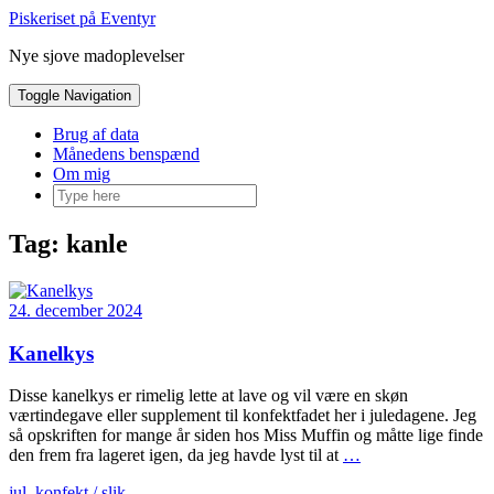
Skip
Piskeriset på Eventyr
to
Nye sjove madoplevelser
content
Toggle Navigation
Brug af data
Månedens benspænd
Om mig
Tag:
kanle
24. december 2024
Kanelkys
Disse kanelkys er rimelig lette at lave og vil være en skøn
værtindegave eller supplement til konfektfadet her i juledagene. Jeg
så opskriften for mange år siden hos Miss Muffin og måtte lige finde
den frem fra lageret igen, da jeg havde lyst til at
…
jul
,
konfekt / slik