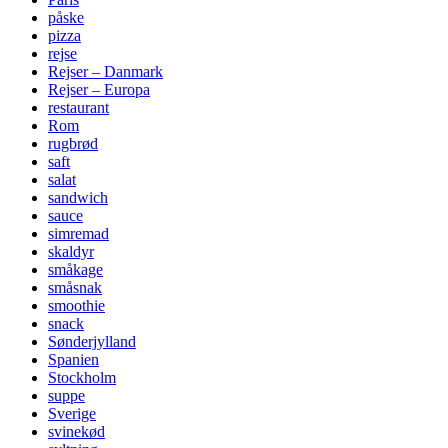
påske
pizza
rejse
Rejser – Danmark
Rejser – Europa
restaurant
Rom
rugbrød
saft
salat
sandwich
sauce
simremad
skaldyr
småkage
småsnak
smoothie
snack
Sønderjylland
Spanien
Stockholm
suppe
Sverige
svinekød