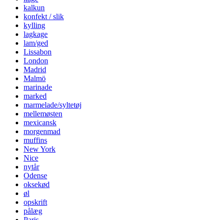
kalkun
konfekt / slik
kylling
lagkage
lam/ged
Lissabon
London
Madrid
Malmö
marinade
marked
marmelade/syltetøj
mellemøsten
mexicansk
morgenmad
muffins
New York
Nice
nytår
Odense
oksekød
øl
opskrift
pålæg
Paris