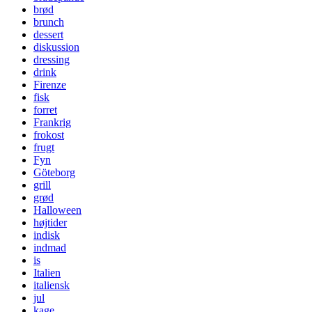
brød
brunch
dessert
diskussion
dressing
drink
Firenze
fisk
forret
Frankrig
frokost
frugt
Fyn
Göteborg
grill
grød
Halloween
højtider
indisk
indmad
is
Italien
italiensk
jul
kage