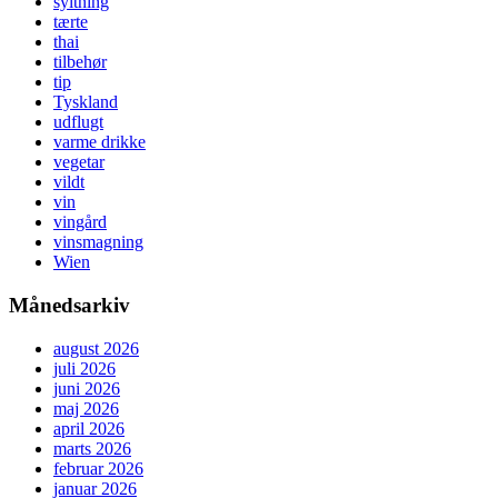
syltning
tærte
thai
tilbehør
tip
Tyskland
udflugt
varme drikke
vegetar
vildt
vin
vingård
vinsmagning
Wien
Månedsarkiv
august 2026
juli 2026
juni 2026
maj 2026
april 2026
marts 2026
februar 2026
januar 2026