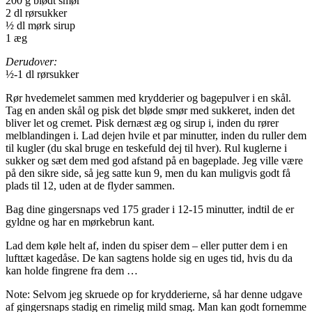
200 g blødt smør
2 dl rørsukker
½ dl mørk sirup
1 æg
Derudover:
½-1 dl rørsukker
Rør hvedemelet sammen med krydderier og bagepulver i en skål.
Tag en anden skål og pisk det bløde smør med sukkeret, inden det
bliver let og cremet. Pisk dernæst æg og sirup i, inden du rører
melblandingen i. Lad dejen hvile et par minutter, inden du ruller dem
til kugler (du skal bruge en teskefuld dej til hver). Rul kuglerne i
sukker og sæt dem med god afstand på en bageplade. Jeg ville være
på den sikre side, så jeg satte kun 9, men du kan muligvis godt få
plads til 12, uden at de flyder sammen.
Bag dine gingersnaps ved 175 grader i 12-15 minutter, indtil de er
gyldne og har en mørkebrun kant.
Lad dem køle helt af, inden du spiser dem – eller putter dem i en
lufttæt kagedåse. De kan sagtens holde sig en uges tid, hvis du da
kan holde fingrene fra dem …
Note: Selvom jeg skruede op for krydderierne, så har denne udgave
af gingersnaps stadig en rimelig mild smag. Man kan godt fornemme