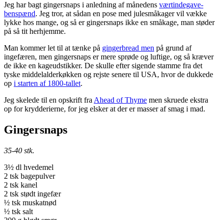
Jeg har bagt gingersnaps i anledning af månedens
værtindegave-
benspænd
. Jeg tror, at sådan en pose med julesmåkager vil vække
lykke hos mange, og så er gingersnaps ikke en småkage, man støder
på så tit herhjemme.
Man kommer let til at tænke på
gingerbread men
på grund af
ingefæren, men gingersnaps er mere sprøde og luftige, og så kræver
de ikke en kageudstikker. De skulle efter sigende stamme fra det
tyske middelalderkøkken og rejste senere til USA, hvor de dukkede
op
i starten af 1800-tallet
.
Jeg skelede til en opskrift fra
Ahead of Thyme
men skruede ekstra
op for krydderierne, for jeg elsker at der er masser af smag i mad.
Gingersnaps
35-40 stk.
3½ dl hvedemel
2 tsk bagepulver
2 tsk kanel
2 tsk stødt ingefær
½ tsk muskatnød
½ tsk salt