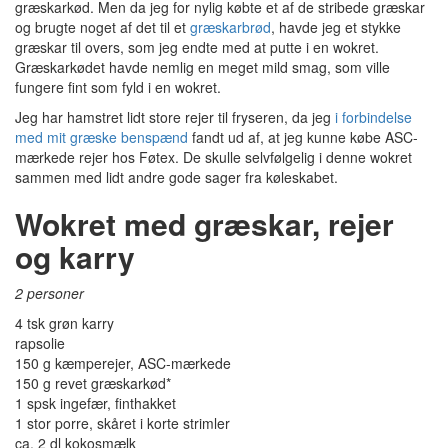
græskarkød. Men da jeg for nylig købte et af de stribede græskar
og brugte noget af det til et
græskarbrød
, havde jeg et stykke
græskar til overs, som jeg endte med at putte i en wokret.
Græskarkødet havde nemlig en meget mild smag, som ville
fungere fint som fyld i en wokret.
Jeg har hamstret lidt store rejer til fryseren, da jeg
i forbindelse
med mit græske benspænd
fandt ud af, at jeg kunne købe ASC-
mærkede rejer hos Føtex. De skulle selvfølgelig i denne wokret
sammen med lidt andre gode sager fra køleskabet.
Wokret med græskar, rejer
og karry
2 personer
4 tsk grøn karry
rapsolie
150 g kæmperejer, ASC-mærkede
150 g revet græskarkød*
1 spsk ingefær, finthakket
1 stor porre, skåret i korte strimler
ca. 2 dl kokosmælk