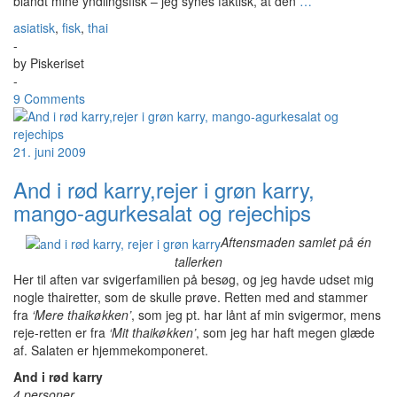
blandt mine yndlingsfisk – jeg synes faktisk, at den
…
asiatisk
,
fisk
,
thai
-
by
Piskeriset
-
9 Comments
21. juni 2009
And i rød karry,rejer i grøn karry,
mango-agurkesalat og rejechips
Aftensmaden samlet på én
tallerken
Her til aften var svigerfamilien på besøg, og jeg havde udset mig
nogle thairetter, som de skulle prøve. Retten med and stammer
fra
‘Mere thaikøkken’
, som jeg pt. har lånt af min svigermor, mens
reje-retten er fra
‘Mit thaikøkken’
, som jeg har haft megen glæde
af. Salaten er hjemmekomponeret.
And i rød karry
4 personer