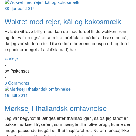
30. januar 2014
Wokret med rejer, kål og kokosmælk
Hvis du vil lave billig mad, kan du med fordel finde wokken frem,
og det var da også en af mine foretrukne måder at lave mad på,
da jeg var studerende. Til ære for månedens benspænd (og fordi
jeg holder meget af asiatisk mad) har
…
skaldyr
-
by
Piskeriset
-
3 Comments
16. juli 2011
Mørksej i thailandsk omfavnelse
Jeg var begyndt at længes efter thaimad igen, så da jeg fandt en
pakke mørksej i fryseren, som trængte til at blive brugt, kunne den
meget passende indgå i en thai-inspireret ret. Nu er mørksej ikke