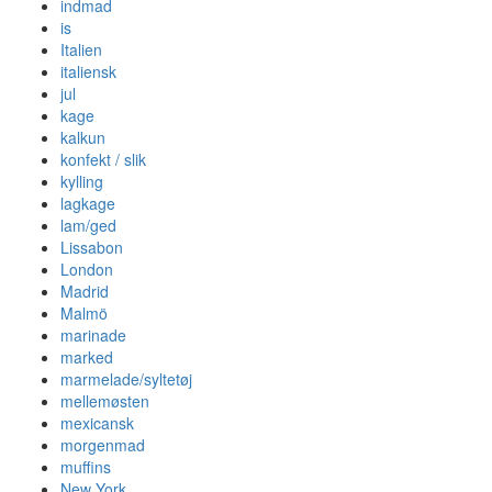
indmad
is
Italien
italiensk
jul
kage
kalkun
konfekt / slik
kylling
lagkage
lam/ged
Lissabon
London
Madrid
Malmö
marinade
marked
marmelade/syltetøj
mellemøsten
mexicansk
morgenmad
muffins
New York