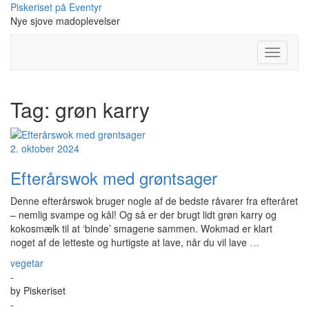
Skip
Piskeriset på Eventyr
to
Nye sjove madoplevelser
content
Toggle
Navigati
Tag:
grøn karry
2. oktober 2024
Efterårswok med grøntsager
Denne efterårswok bruger nogle af de bedste råvarer fra efteråret
– nemlig svampe og kål! Og så er der brugt lidt grøn karry og
kokosmælk til at ‘binde’ smagene sammen. Wokmad er klart
noget af de letteste og hurtigste at lave, når du vil lave
…
vegetar
-
by
Piskeriset
-