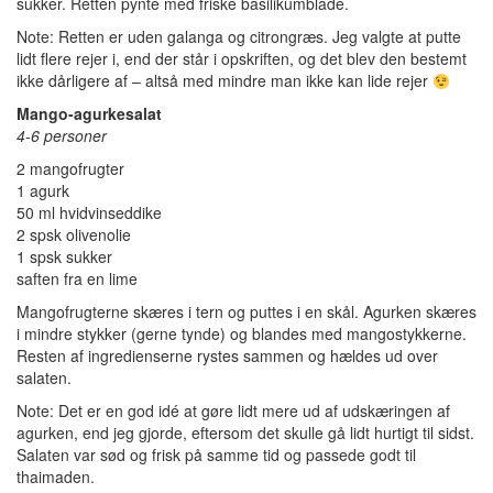
sukker. Retten pynte med friske basilikumblade.
Note: Retten er uden galanga og citrongræs. Jeg valgte at putte
lidt flere rejer i, end der står i opskriften, og det blev den bestemt
ikke dårligere af – altså med mindre man ikke kan lide rejer
Mango-agurkesalat
4-6 personer
2 mangofrugter
1 agurk
50 ml hvidvinseddike
2 spsk olivenolie
1 spsk sukker
saften fra en lime
Mangofrugterne skæres i tern og puttes i en skål. Agurken skæres
i mindre stykker (gerne tynde) og blandes med mangostykkerne.
Resten af ingredienserne rystes sammen og hældes ud over
salaten.
Note: Det er en god idé at gøre lidt mere ud af udskæringen af
agurken, end jeg gjorde, eftersom det skulle gå lidt hurtigt til sidst.
Salaten var sød og frisk på samme tid og passede godt til
thaimaden.