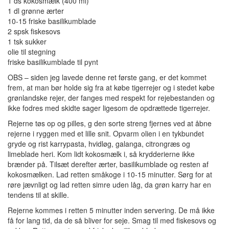
1 ds kokosmælk (400 ml)
1 dl grønne ærter
10-15 friske basilikumblade
2 spsk fiskesovs
1 tsk sukker
olie til stegning
friske basilikumblade til pynt
OBS – siden jeg lavede denne ret første gang, er det kommet
frem, at man bør holde sig fra at købe tigerrejer og i stedet købe
grønlandske rejer, der fanges med respekt for rejebestanden og
ikke fodres med skidte sager ligesom de opdrættede tigerrejer.
Rejerne tøs op og pilles, g den sorte streng fjernes ved at åbne
rejerne i ryggen med et lille snit. Opvarm olien i en tykbundet
gryde og rist karrypasta, hvidløg, galanga, citrongræs og
limeblade heri. Kom lidt kokosmælk i, så krydderierne ikke
brænder på. Tilsæt derefter ærter, basilikumblade og resten af
kokosmælken. Lad retten småkoge i 10-15 minutter. Sørg for at
røre jævnligt og lad retten simre uden låg, da grøn karry har en
tendens til at skille.
Rejerne kommes i retten 5 minutter inden servering. De må ikke
få for lang tid, da de så bliver for seje. Smag til med fiskesovs og