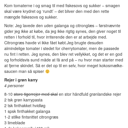
Kom tomaterne i og smag til med fiskesovs og sukker – smagen
skal være krydret og ‘rundt’ – det bliver den med den rette
mængde fiskesovs og sukker.
Note: Jeg lavede den uden galanga og citronglæs – førstnævnte
gider jeg ikke at købe, da jeg ikke rigtig synes, den giver noget til
retten i forhold til, hvor irriterende den er at arbejde med.
Citrongræs havde vi ikke fået købt.Jeg brugte desuden
almindelige tomater i stedet for cherrytomater, men de passede
nu fint i retten. Jeg synes, den blev ret vellykket, og det er en god
og forholdsvis sund måde at få and på – nu hvor man starter med
at fjerne skindet. Så er det op til en selv, hvor meget kokosmælke-
saucen man så spiser
Rejer i grøn karry
4 personer
8-10
store tigerrejer med skal
en stor håndfuld grønlandske rejer
2 tsk grøn karrypasta
2 tsk finthakket hvidløg
1 spsk finthakket galanga
1-2 stilke fintsnittet citrongræs
3 limeblade