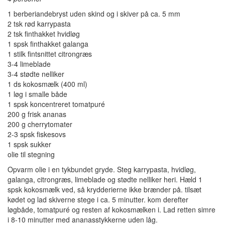
1 berberiandebryst uden skind og i skiver på ca. 5 mm
2 tsk rød karrypasta
2 tsk finthakket hvidløg
1 spsk finthakket galanga
1 stilk fintsnittet citrongræs
3-4 limeblade
3-4 stødte nelliker
1 ds kokosmælk (400 ml)
1 løg i smalle både
1 spsk koncentreret tomatpuré
200 g frisk ananas
200 g cherrytomater
2-3 spsk fiskesovs
1 spsk sukker
olie til stegning
Opvarm olie i en tykbundet gryde. Steg karrypasta, hvidløg,
galanga, citrongræs, limeblade og stødte nelliker heri. Hæld 1
spsk kokosmælk ved, så krydderierne ikke brænder på. tilsæt
kødet og lad skiverne stege i ca. 5 minutter. kom derefter
løgbåde, tomatpuré og resten af kokosmælken i. Lad retten simre
i 8-10 minutter med ananasstykkerne uden låg.