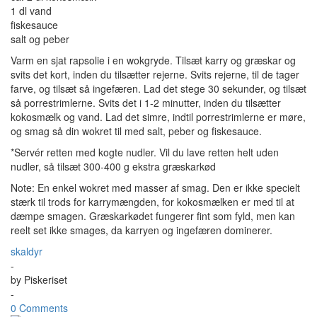
1 dl vand
fiskesauce
salt og peber
Varm en sjat rapsolie i en wokgryde. Tilsæt karry og græskar og
svits det kort, inden du tilsætter rejerne. Svits rejerne, til de tager
farve, og tilsæt så ingefæren. Lad det stege 30 sekunder, og tilsæt
så porrestrimlerne. Svits det i 1-2 minutter, inden du tilsætter
kokosmælk og vand. Lad det simre, indtil porrestrimlerne er møre,
og smag så din wokret til med salt, peber og fiskesauce.
*Servér retten med kogte nudler. Vil du lave retten helt uden
nudler, så tilsæt 300-400 g ekstra græskarkød
Note: En enkel wokret med masser af smag. Den er ikke specielt
stærk til trods for karrymængden, for kokosmælken er med til at
dæmpe smagen. Græskarkødet fungerer fint som fyld, men kan
reelt set ikke smages, da karryen og ingefæren dominerer.
skaldyr
-
by
Piskeriset
-
0 Comments