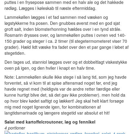
puttes i en frysepose sammen med en halv ale og det hakkede
rødløg. Lægges i køleskab til næste eftermiddag.
Lammekøllen lægges i et fad sammen med væsken og
løgstykkerne fra posen. Den gnubbes øverst med en god sjat
groft salt, inden blomsterhonning hældes over i en tynd stråle.
Rosmarin drysses over, og lammekøllen puttes i ovnen ved 140-
150 grader og steger i ca. 2 timer (til stegetermometeret viser 70
grader). Hæld lidt væske fra fadet over den et par gange i løbet af
stegetiden.
Den tages ud, stanniol lægges over og et dobbeltlagt viskestykke
oven på igen, og den hviler i knapt en halv time.
Note: Lammekøllen skulle ikke stege i så lang tid, som jeg havde
forventet, så vi kom til at spise aftensmad noget før, end jeg
havde regnet med (heldigvis var de andre retter færdige eller
kunne hurtigt blive det, så det gav ikke problemer). men hold da
op hvor blev kødet saftigt og lækkert! Jeg skal helt klart forsøge
mig med noget lignende igen, for kombinationen af
langtidsmarinade og længere stegetid var absolut et hit!
Salat med kartoffelcroutoner, løg og fennikel
4 portioner