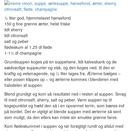
½ liter god, hjemmelavet hønsefond
150 g fine grønne ærter, helst friske
lidt sherry
lidt citronsaft
salt og peber
flødeskum af 1,25 dl fløde
1-1½ dl champagne
Grundsuppen koges på en suppehøne, lidt kalveskank og de
sædvanlige suppeurter og visk, og den koges ned, til den er
kraftig og velsmagende, og ½ liter tages fra. Ærterne bælges –
eller posen klippes op – og ærterne kommes i blenderen med
halvdelen af suppen.
Blend grundigt og kom så resultatet ned i resten af suppen. Smag
til med citronsaft, sherry, salt og peber. Varm suppen op til
kogepunktet og hæld den så i en opvarmet terrin, som bæres ind
på bordet. Det er vigtigt at blende suppen med ærterne så sent
som muligt, da den ellers kan miste sin smukke grønne farve.
Kom flødeskummet i suppen og rør forsigtigt rundt og afslut med