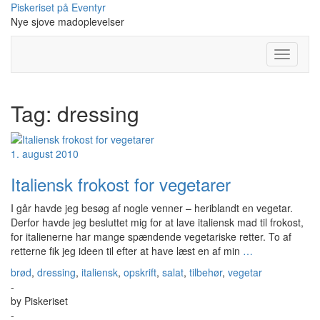
Skip
Piskeriset på Eventyr
to
Nye sjove madoplevelser
content
Toggle
Navigati
Tag:
dressing
1. august 2010
Italiensk frokost for vegetarer
I går havde jeg besøg af nogle venner – heriblandt en vegetar.
Derfor havde jeg besluttet mig for at lave italiensk mad til frokost,
for italienerne har mange spændende vegetariske retter. To af
retterne fik jeg ideen til efter at have læst en af min
…
brød
,
dressing
,
italiensk
,
opskrift
,
salat
,
tilbehør
,
vegetar
-
by
Piskeriset
-