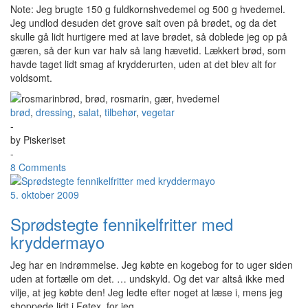
Note: Jeg brugte 150 g fuldkornshvedemel og 500 g hvedemel.
Jeg undlod desuden det grove salt oven på brødet, og da det
skulle gå lidt hurtigere med at lave brødet, så doblede jeg op på
gæren, så der kun var halv så lang hævetid. Lækkert brød, som
havde taget lidt smag af krydderurten, uden at det blev alt for
voldsomt.
brød
,
dressing
,
salat
,
tilbehør
,
vegetar
-
by
Piskeriset
-
8 Comments
5. oktober 2009
Sprødstegte fennikelfritter med
kryddermayo
Jeg har en indrømmelse. Jeg købte en kogebog for to uger siden
uden at fortælle om det. … undskyld. Og det var altså ikke med
vilje, at jeg købte den! Jeg ledte efter noget at læse i, mens jeg
shoppede lidt i Føtex, for jeg
…