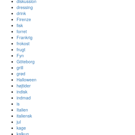
diskussion
dressing
drink
Firenze
fisk
forret
Frankrig
frokost
frugt
Fyn
Göteborg
grill
grød
Halloween
højtider
indisk
indmad
is
Italien
italiensk
jul
kage
kalkun