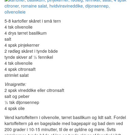
5-8 kartofler skåret i små tern
4 tsk olivenolie
4 drys tørret basilikum
salt
4 spsk pinjekerner
2 rødløg skåret i tynde både
tynde skiver af ½ fennikel
4 tsk olivenolie
4 spsk citronsaft
strimlet salat
Vinaigrette:
2 spsk vineddike eller citronsaft
salt og peber
½ tsk dijonsennep
4 spsk olie
Vend kartoffeltern i olivenolie, tørret basilikum og lidt salt. Fordel
kartoffeltern på en bageplade med bagepapir og bad dem ved
200 grader i 10-15 minutter, til de er gyldne og møre. Svits