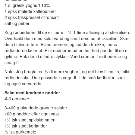
1 dl græsk yoghurt 10%
1 spsk malede kaffebønner
2 spsk friskpresset citronsaft
salt og peber
Kog rødbederne, til de er møre – ½-1 time afhængig af størrelsen.
Overhæld dem med koldt vand og smut dem ud af skrællen. Skær
dem i mindre tern. Bland cremen, og lad den trække, mens
rødbederne køler af. Rist nødderne på en tør, hed pande, til de er
gyldne. Hak dem i mindre stykker. Vend cremen i rødbederne og
smag til.
Note: Jeg brugte ca. ½ dl mere yoghurt, og det blev til en fin, mild
rødbedesalat. Den passede især godt til de små kødboller, som
jeg også serverede.
Salat med krydrede nødder
4-6 personer
3-400 g blandede grønne salater
100 g nødder efter eget valg
1½ tsk stødt spidskommen
1½ tsk stødt koriander
½ tsk gurkemeje