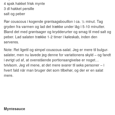
4 spsk hakket frisk mynte
3 dl hakket persille
salt og peber
Rør couscous i kogende grøntsagsbouillon i ca. ½ minut. Tag
gryden fra varmen og lad det trække under låg i 5-10 minutter.
Bland det med grøntsager og krydderurter og smag til med salt og
peber. Lad salaten trække 1-2 timer i køleskab, inden den
serveres.
Note: Ret ligetil og simpel couscous-salat. Jeg er mere til bulgur-
salater, men nu lavede jeg denne for variationens skyld – og fandt
i øvrigt ud af, at ovenstående portionsangivelse er noget…
tvivlsom. Jeg vil mene, at det mere svarer til seks personer – i
hvert fald når man bruger det som tilbehør, og der er en salat
mere.
Myntesauce