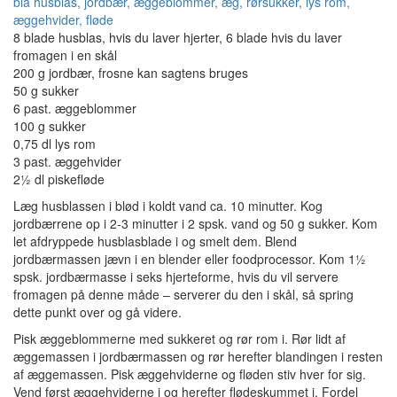
8 blade husblas, hvis du laver hjerter, 6 blade hvis du laver
fromagen i en skål
200 g jordbær, frosne kan sagtens bruges
50 g sukker
6 past. æggeblommer
100 g sukker
0,75 dl lys rom
3 past. æggehvider
2½ dl piskefløde
Læg husblassen i blød i koldt vand ca. 10 minutter. Kog
jordbærrene op i 2-3 minutter i 2 spsk. vand og 50 g sukker. Kom
let afdryppede husblasblade i og smelt dem. Blend
jordbærmassen jævn i en blender eller foodprocessor. Kom 1½
spsk. jordbærmasse i seks hjerteforme, hvis du vil servere
fromagen på denne måde – serverer du den i skål, så spring
dette punkt over og gå videre.
Pisk æggeblommerne med sukkeret og rør rom i. Rør lidt af
æggemassen i jordbærmassen og rør herefter blandingen i resten
af æggemassen. Pisk æggehviderne og fløden stiv hver for sig.
Vend først æggehviderne i og herefter flødeskummet i. Fordel