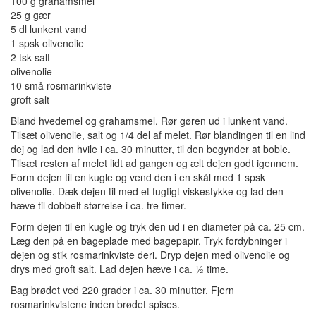
100 g grahamsmel
25 g gær
5 dl lunkent vand
1 spsk olivenolie
2 tsk salt
olivenolie
10 små rosmarinkviste
groft salt
Bland hvedemel og grahamsmel. Rør gøren ud i lunkent vand.
Tilsæt olivenolie, salt og 1/4 del af melet. Rør blandingen til en lind
dej og lad den hvile i ca. 30 minutter, til den begynder at boble.
Tilsæt resten af melet lidt ad gangen og ælt dejen godt igennem.
Form dejen til en kugle og vend den i en skål med 1 spsk
olivenolie. Dæk dejen til med et fugtigt viskestykke og lad den
hæve til dobbelt størrelse i ca. tre timer.
Form dejen til en kugle og tryk den ud i en diameter på ca. 25 cm.
Læg den på en bageplade med bagepapir. Tryk fordybninger i
dejen og stik rosmarinkviste deri. Dryp dejen med olivenolie og
drys med groft salt. Lad dejen hæve i ca. ½ time.
Bag brødet ved 220 grader i ca. 30 minutter. Fjern
rosmarinkvistene inden brødet spises.