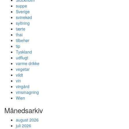
Stockholm
suppe
Sverige
svinekød
syltning
tærte
thai
tilbehør
tip
Tyskland
udflugt
varme drikke
vegetar
vildt
vin
vingård
vinsmagning
Wien
Månedsarkiv
august 2026
juli 2026