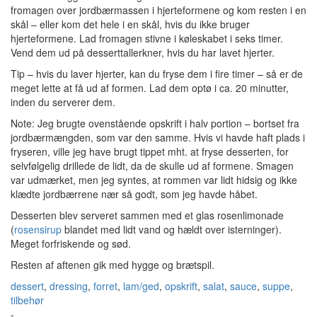
fromagen over jordbærmassen i hjerteformene og kom resten i en
skål – eller kom det hele i en skål, hvis du ikke bruger
hjerteformene. Lad fromagen stivne i køleskabet i seks timer.
Vend dem ud på desserttallerkner, hvis du har lavet hjerter.
Tip – hvis du laver hjerter, kan du fryse dem i fire timer – så er de
meget lette at få ud af formen. Lad dem optø i ca. 20 minutter,
inden du serverer dem.
Note: Jeg brugte ovenstående opskrift i halv portion – bortset fra
jordbærmængden, som var den samme. Hvis vi havde haft plads i
fryseren, ville jeg have brugt tippet mht. at fryse desserten, for
selvfølgelig drillede de lidt, da de skulle ud af formene. Smagen
var udmærket, men jeg syntes, at rommen var lidt hidsig og ikke
klædte jordbærrene nær så godt, som jeg havde håbet.
Desserten blev serveret sammen med et glas rosenlimonade
(
rosensirup
blandet med lidt vand og hældt over isterninger).
Meget forfriskende og sød.
Resten af aftenen gik med hygge og brætspil.
dessert
,
dressing
,
forret
,
lam/ged
,
opskrift
,
salat
,
sauce
,
suppe
,
tilbehør
-