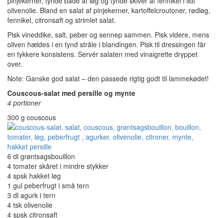
pinjekerner, tynde både af løg og tynde skiver af fennikel i lidt
olivenolie. Bland en salat af pinjekerner, kartoffelcroutoner, rødløg,
fennikel, citronsaft og strimlet salat.
Pisk vineddike, salt, peber og sennep sammen. Pisk videre, mens
oliven hældes i en tynd stråle i blandingen. Pisk til dressingen får
en tykkere konsistens. Servér salaten med vinaigrette dryppet
over.
Note: Ganske god salat – den passede rigtig godt til lammekødet!
Couscous-salat med persille og mynte
4 portioner
300 g couscous
6 dl grøntsagsbouillon
4 tomater skåret i mindre stykker
4 spsk hakket løg
1 gul peberfrugt i små tern
3 dl agurk i tern
4 tsk olivenolie
4 spsk citronsaft