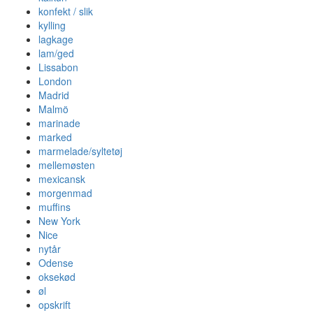
konfekt / slik
kylling
lagkage
lam/ged
Lissabon
London
Madrid
Malmö
marinade
marked
marmelade/syltetøj
mellemøsten
mexicansk
morgenmad
muffins
New York
Nice
nytår
Odense
oksekød
øl
opskrift