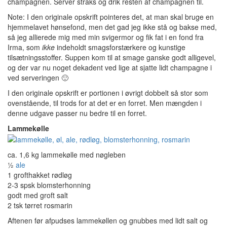
champagnen. Server straks og drik resten af champagnen til.
Note: I den originale opskrift pointeres det, at man skal bruge en
hjemmelavet hønsefond, men det gad jeg ikke stå og bakse med,
så jeg allierede mig med min svigermor og fik fat i en fond fra
Irma, som
ikke
indeholdt smagsforstærkere og kunstige
tilsætningsstoffer. Suppen kom til at smage ganske godt alligevel,
og der var nu noget dekadent ved lige at sjatte lidt champagne i
ved serveringen 🙂
I den originale opskrift er portionen i øvrigt dobbelt så stor som
ovenstående, til trods for at det er en forret. Men mængden i
denne udgave passer nu bedre til en forret.
Lammekølle
ca. 1,6 kg lammekølle med nøgleben
½
ale
1 grofthakket rødløg
2-3 spsk blomsterhonning
godt med groft salt
2 tsk tørret rosmarin
Aftenen før afpudses lammekøllen og gnubbes med lidt salt og