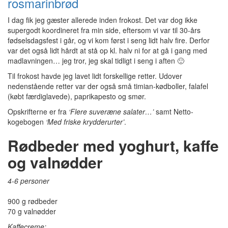
rosmarinbrød
I dag fik jeg gæster allerede inden frokost. Det var dog ikke
supergodt koordineret fra min side, eftersom vi var til 30-års
fødselsdagsfest i går, og vi kom først i seng lidt halv fire. Derfor
var det også lidt hårdt at stå op kl. halv ni for at gå i gang med
madlavningen… jeg tror, jeg skal tidligt i seng i aften 🙂
Til frokost havde jeg lavet lidt forskellige retter. Udover
nedenstående retter var der også små timian-kødboller, falafel
(købt færdiglavede), paprikapesto og smør.
Opskrifterne er fra
‘Flere suveræne salater…’
samt Netto-
kogebogen
‘Med fri
ske krydderurter’
.
Rødbeder med yoghurt, kaffe
og valnødder
4-6 personer
900 g rødbeder
70 g valnødder
Kaffecreme: