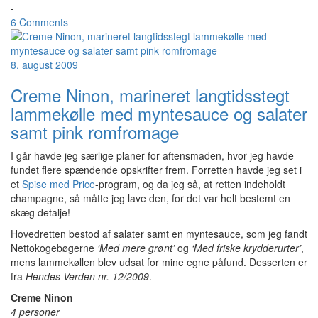
-
6 Comments
8. august 2009
Creme Ninon, marineret langtidsstegt
lammekølle med myntesauce og salater
samt pink romfromage
I går havde jeg særlige planer for aftensmaden, hvor jeg havde
fundet flere spændende opskrifter frem. Forretten havde jeg set i
et
Spise med Price
-program, og da jeg så, at retten indeholdt
champagne, så måtte jeg lave den, for det var helt bestemt en
skæg detalje!
Hovedretten bestod af salater samt en myntesauce, som jeg fandt
Nettokogebøgerne
‘Med mere grønt’
og
‘Med friske krydderurter’
,
mens lammekøllen blev udsat for mine egne påfund. Desserten er
fra
Hendes Verden nr. 12/2009
.
Creme Ninon
4 personer