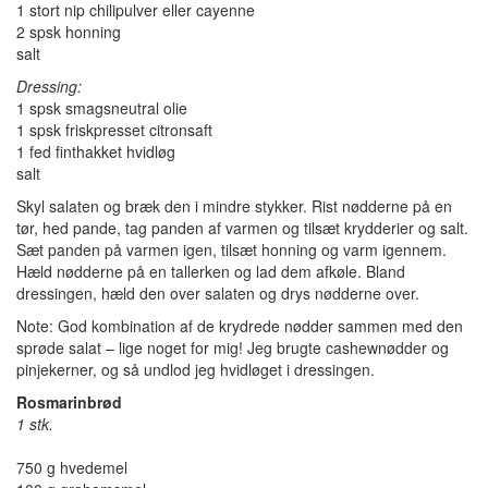
1 stort nip chilipulver eller cayenne
2 spsk honning
salt
Dressing:
1 spsk smagsneutral olie
1 spsk friskpresset citronsaft
1 fed finthakket hvidløg
salt
Skyl salaten og bræk den i mindre stykker. Rist nødderne på en
tør, hed pande, tag panden af varmen og tilsæt krydderier og salt.
Sæt panden på varmen igen, tilsæt honning og varm igennem.
Hæld nødderne på en tallerken og lad dem afkøle. Bland
dressingen, hæld den over salaten og drys nødderne over.
Note: God kombination af de krydrede nødder sammen med den
sprøde salat – lige noget for mig! Jeg brugte cashewnødder og
pinjekerner, og så undlod jeg hvidløget i dressingen.
Rosmarinbrød
1 stk.
750 g hvedemel