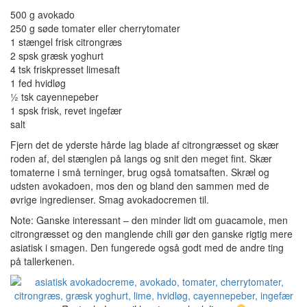
500 g avokado
250 g søde tomater eller cherrytomater
1 stængel frisk citrongræs
2 spsk græsk yoghurt
4 tsk friskpresset limesaft
1 fed hvidløg
½ tsk cayennepeber
1 spsk frisk, revet ingefær
salt
Fjern det de yderste hårde lag blade af citrongræsset og skær
roden af, del stænglen på langs og snit den meget fint. Skær
tomaterne i små terninger, brug også tomatsaften. Skræl og
udsten avokadoen, mos den og bland den sammen med de
øvrige ingredienser. Smag avokadocremen til.
Note: Ganske interessant – den minder lidt om guacamole, men
citrongræsset og den manglende chili gør den ganske rigtig mere
asiatisk i smagen. Den fungerede også godt med de andre ting
på tallerkenen.