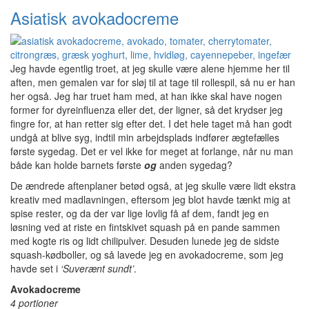
Asiatisk avokadocreme
Jeg havde egentlig troet, at jeg skulle være alene hjemme her til
aften, men gemalen var for sløj til at tage til rollespil, så nu er han
her også. Jeg har truet ham med, at han ikke skal have nogen
former for dyreinfluenza eller det, der ligner, så det krydser jeg
fingre for, at han retter sig efter det. I det hele taget må han godt
undgå at blive syg, indtil min arbejdsplads indfører ægtefælles
første sygedag. Det er vel ikke for meget at forlange, når nu man
både kan holde barnets første
og
anden sygedag?
De ændrede aftenplaner betød også, at jeg skulle være lidt ekstra
kreativ med madlavningen, eftersom jeg blot havde tænkt mig at
spise rester, og da der var lige lovlig få af dem, fandt jeg en
løsning ved at riste en fintskivet squash på en pande sammen
med kogte ris og lidt chilipulver. Desuden lunede jeg de sidste
squash-kødboller, og så lavede jeg en avokadocreme, som jeg
havde set i
‘Suverænt sundt’
.
Avokadocreme
4 portioner