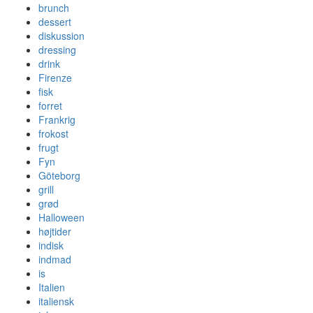
brunch
dessert
diskussion
dressing
drink
Firenze
fisk
forret
Frankrig
frokost
frugt
Fyn
Göteborg
grill
grød
Halloween
højtider
indisk
indmad
is
Italien
italiensk