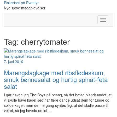
Skip
Piskeriset på Eventyr
to
Nye sjove madoplevelser
content
Toggle
Navigati
Tag:
cherrytomater
7. juni 2010
Marengslagkage med ribsflødeskum,
smuk bønnesalat og hurtig spinat-feta
salat
I går havde jeg The Boys på besøg, så det betød blandt andet, at
vi skulle have kage! Jeg har flere gange udsat dem for tunge og
solide kager, men denne gang syntes jeg, at det skulle passe til
vejret, så jeg lavede en let
…