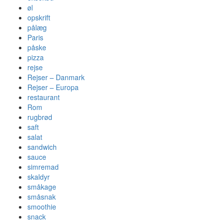
øl
opskrift
pålæg
Paris
påske
pizza
rejse
Rejser – Danmark
Rejser – Europa
restaurant
Rom
rugbrød
saft
salat
sandwich
sauce
simremad
skaldyr
småkage
småsnak
smoothie
snack