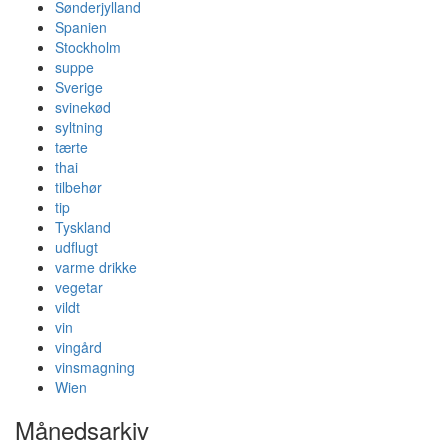
Sønderjylland
Spanien
Stockholm
suppe
Sverige
svinekød
syltning
tærte
thai
tilbehør
tip
Tyskland
udflugt
varme drikke
vegetar
vildt
vin
vingård
vinsmagning
Wien
Månedsarkiv