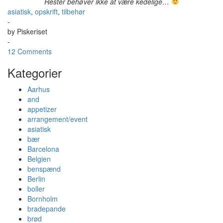
Rester behøver ikke at være kedelige…
asiatisk
,
opskrift
,
tilbehør
-
by
Piskeriset
-
12 Comments
Kategorier
Aarhus
and
appetizer
arrangement/event
asiatisk
bær
Barcelona
Belgien
benspænd
Berlin
boller
Bornholm
bradepande
brød