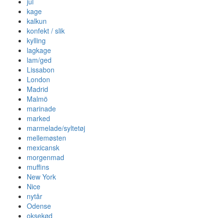
jul
kage
kalkun
konfekt / slik
kylling
lagkage
lam/ged
Lissabon
London
Madrid
Malmö
marinade
marked
marmelade/syltetøj
mellemøsten
mexicansk
morgenmad
muffins
New York
Nice
nytår
Odense
oksekød