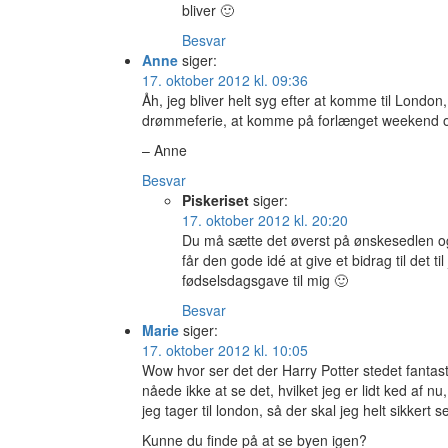
bliver 🙂
Besvar
Anne
siger:
17. oktober 2012 kl. 09:36
Åh, jeg bliver helt syg efter at komme til London,
drømmeferie, at komme på forlænget weekend o
– Anne
Besvar
Piskeriset
siger:
17. oktober 2012 kl. 20:20
Du må sætte det øverst på ønskesedlen og
får den gode idé at give et bidrag til det t
fødselsdagsgave til mig 🙂
Besvar
Marie
siger:
17. oktober 2012 kl. 10:05
Wow hvor ser det der Harry Potter stedet fantas
nåede ikke at se det, hvilket jeg er lidt ked af nu
jeg tager til london, så der skal jeg helt sikkert s
Kunne du finde på at se byen igen?