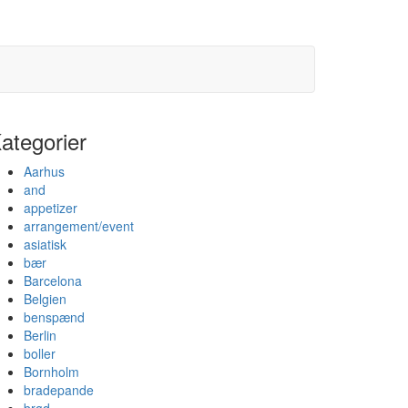
ategorier
Aarhus
and
appetizer
arrangement/event
asiatisk
bær
Barcelona
Belgien
benspænd
Berlin
boller
Bornholm
bradepande