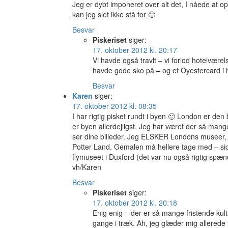
Jeg er dybt imponeret over alt det, I nåede at op
kan jeg slet ikke stå for 🙂
Besvar
Piskeriset
siger:
17. oktober 2012 kl. 20:17
Vi havde også travlt – vi forlod hotelvære
havde gode sko på – og et Oyestercard i
Besvar
Karen
siger:
17. oktober 2012 kl. 08:35
I har rigtig pisket rundt i byen 🙂 London er den b
er byen allerdejligst. Jeg har været der så mang
ser dine billeder. Jeg ELSKER Londons museer, og
Potter Land. Gemalen må hellere tage med – sids
flymuseet i Duxford (det var nu også rigtig sp
vh/Karen
Besvar
Piskeriset
siger:
17. oktober 2012 kl. 20:18
Enig enig – der er så mange fristende ku
gange i træk. Ah, jeg glæder mig allerede