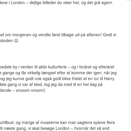
leve i London – dejlige billeder du viser her, og det grå egern
lset om morgenen og vendte først tilbage ud på aftenen! Godt vi
 hånden 😉
edste by i verden til aktiv kulturferie – og i foråret og efteråret
e gange og får virkelig længsel efter at komme der igen, når jeg
 jeg kunne godt nok også godt blive fristet af en tur til Harry
te gang vi var af sted, tog jeg da med til en hel dag på
ændende – vrooom vroom!)
lturtilbud, og mange af museerne kan man sagtens opleve flere
 til næste gang, vi skal besøge London – hvornår det så end