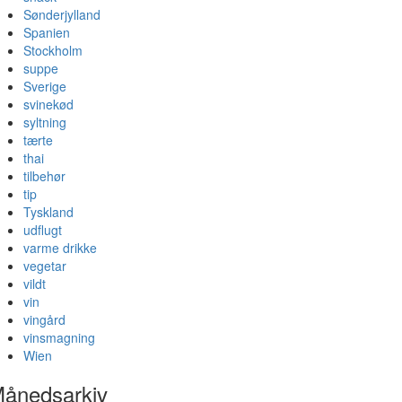
Sønderjylland
Spanien
Stockholm
suppe
Sverige
svinekød
syltning
tærte
thai
tilbehør
tip
Tyskland
udflugt
varme drikke
vegetar
vildt
vin
vingård
vinsmagning
Wien
ånedsarkiv