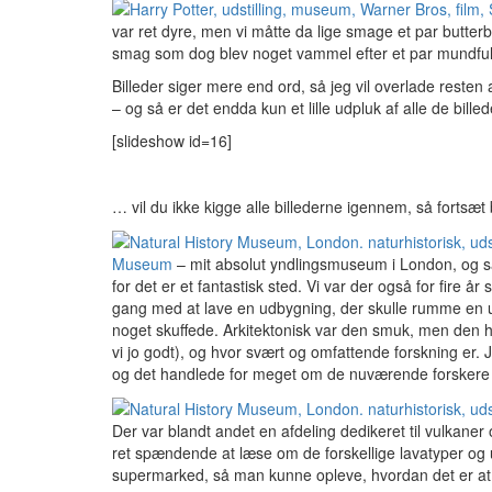
var ret dyre, men vi måtte da lige smage et par butte
smag som dog blev noget vammel efter et par mundfu
Billeder siger mere end ord, så jeg vil overlade resten 
– og så er det endda kun et lille udpluk af alle de bille
[slideshow id=16]
… vil du ikke kigge alle billederne igennem, så fortsæt 
Museum
– mit absolut yndlingsmuseum i London, og så
for det er et fantastisk sted. Vi var der også for fire å
gang med at lave en udbygning, der skulle rumme en ud
noget skuffede. Arkitektonisk var den smuk, men den h
vi jo godt), og hvor svært og omfattende forskning er. 
og det handlede for meget om de nuværende forskere og
Der var blandt andet en afdeling dedikeret til vulkaner
ret spændende at læse om de forskellige lavatyper og 
supermarked, så man kunne opleve, hvordan det er at b