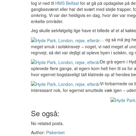
tog vi ned til
HMS Belfast
for at gå på opdagelse på det 
gangbesværet eller har det svært med stejle trapper, fo
omkring. Vi var der heldigvis en dag, hvor der var meg
enkelte områder.
Jeg skulle selvfølgelig lige have et billede af et af k
… og så må jeg hell
meget smuk i solskinsvejr – noget, vi nød meget af un
regnvejr, så det var dejligt at opleve byen i solskin
De grå egern i Hyd
oplevede flere gange, at egern kom helt hen til os for a
hvor egernet bogstaveligt talt klatrede op af hendes ben
Vi forbarmede os t
interessant nok, for egernet smuttede væk igen – ude
Se også:
No related posts.
Author:
Piskeriset