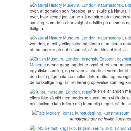
over, at gemalen selv foreslog, at vi skulle på Natural
over, hvor længe jeg kunne stå og stirre på museets 
samling, som de nu har valgt at udstille på en smuk o
tidligere.
ved dog, at mit yndlingssted på sådan et museum natur
af mennesker på det tidspunkt, så det blev et kort visi
Museum
denne gang, og det er også et ret stort muse
egyptiske samling, og selvom vi nåede at være der et p
den helt rigtige balance mellem information og mængde
de forskellige ting. En ret lærerig oplevelse som jeg ka
På en eller anden m
ellers ikke så vild med moderne kunst, men vi fik da set
minimalisme kan irritere mig temmelig meget, så det k
kunstretninger og hvilke kunstnere