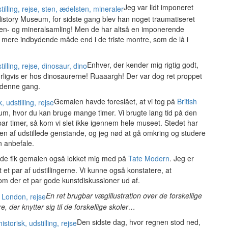
Jeg var lidt imponeret
 History Museum, for sidste gang blev han noget traumatiseret
sten- og mineralsamling! Men de har altså en imponerende
g mere indbydende måde end i de triste montre, som de lå i
Enhver, der kender mig rigtig godt,
ligvis er hos dinosaurerne! Ruaaargh! Der var dog ret proppet
t denne gang.
Gemalen havde foreslået, at vi tog på
British
um, hvor du kan bruge mange timer. Vi brugte lang tid på den
ar timer, så kom vi slet ikke igennem hele museet. Stedet har
n af udstillede genstande, og jeg nød at gå omkring og studere
n anbefale.
åde fik gemalen også lokket mig med på
Tate Modern
. Jeg er
 et par af udstillingerne. Vi kunne også konstatere, at
om der et par gode kunstdiskussioner ud af.
En ret brugbar vægillustration over de forskellige
, der knytter sig til de forskellige skoler…
Den sidste dag, hvor regnen stod ned,