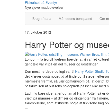
Skip
Piskeriset på Eventyr
to
Nye sjove madoplevelser
content
Brug af data
Månedens benspænd
Om m
17. oktober 2012
Harry Potter og muse
London – ja jeg vil ligefrem hævde, at vi var ret kulture
gengæld var vi på en del museer og udstillinger.
Den mest nørdede udflugt var til
Harry Potter Studio T
det kræver også noget tid at finde ud til stedet, eftersom
nærmeste fremtid, så vær opmærksom på, at der pt. b
beskrivelsen af bussens holdeplads passer ikke med 
Lad mig bare sige, at er du fan af Harry Potter, så er 
vægt på
masser
– af dimser og dingenoter fra filmene
skuespillerne, som afslørede nogle af tricksene bag op