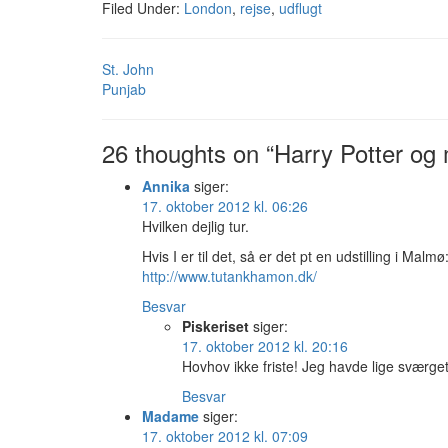
Filed Under:
London
,
rejse
,
udflugt
St. John
Punjab
26 thoughts on “Harry Potter og
Annika
siger:
17. oktober 2012 kl. 06:26
Hvilken dejlig tur.
Hvis I er til det, så er det pt en udstilling i Malmø
http://www.tutankhamon.dk/
Besvar
Piskeriset
siger:
17. oktober 2012 kl. 20:16
Hovhov ikke friste! Jeg havde lige sværget, 
Besvar
Madame
siger:
17. oktober 2012 kl. 07:09