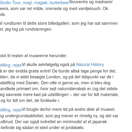
Souvenirs og madvarer
rbeers, som var ret milde, cremede og med vaniljetouch. Ok
lde.
af rundturen til dette store billedgalleri, som jeg har sat sammen
der, jeg tog på rundvisningen.
blot til resten af museerne herunder.
Vi skulle selvfølgelig også på
Natural History
 er der endda gratis entré! De burde altså tage penge for det,
r siden, da vi sidst besøgte London, og på det tidspunkt var de i
stilling med Darwin. Den ville vi gerne se, men vi blev dog
andlede primært om, hvor sejt naturvidenskab er (og det vidste
Jeg savnede mere kød på udstillingen – der var for lidt materiale,
 for lidt om det, de forskede i.
Vi brugte derfor mere tid på andre dele af museet.
 og undergrundsaktivitet, som jeg mener er rimelig ny, og det var
udbrud. Der var også indrettet en minimodel af et japansk
efinde sig sådan et sted under et jordskælv.