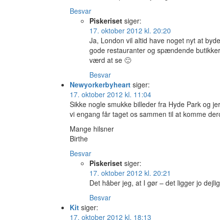
Besvar
Piskeriset
siger:
17. oktober 2012 kl. 20:20
Ja, London vil altid have noget nyt at by
gode restauranter og spændende butikker,
værd at se 🙂
Besvar
Newyorkerbyheart
siger:
17. oktober 2012 kl. 11:04
Sikke nogle smukke billeder fra Hyde Park og j
vi engang får taget os sammen til at komme der
Mange hilsner
Birthe
Besvar
Piskeriset
siger:
17. oktober 2012 kl. 20:21
Det håber jeg, at I gør – det ligger jo de
Besvar
Kit
siger:
17. oktober 2012 kl. 18:13