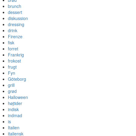
brød
brunch
dessert
diskussion
dressing
drink
Firenze
fisk
forret
Frankrig
frokost
frugt
Fyn
Göteborg
grill
grød
Halloween
højtider
indisk
indmad
is
Italien
italiensk