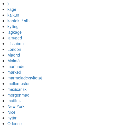
jul
kage
kalkun
konfekt / slik
kylling
lagkage
lam/ged
Lissabon
London
Madrid
Malmö
marinade
marked
marmelade/syltetøj
mellemøsten
mexicansk
morgenmad
muffins
New York
Nice
nytår
Odense