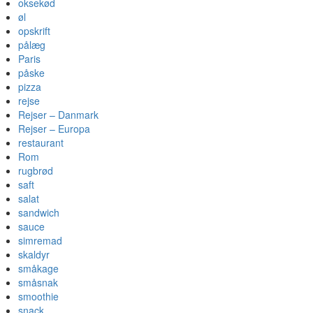
oksekød
øl
opskrift
pålæg
Paris
påske
pizza
rejse
Rejser – Danmark
Rejser – Europa
restaurant
Rom
rugbrød
saft
salat
sandwich
sauce
simremad
skaldyr
småkage
småsnak
smoothie
snack