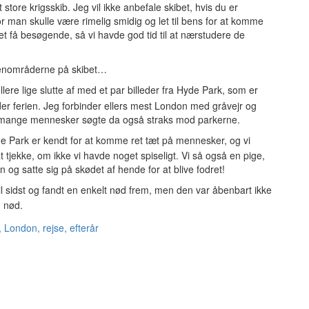
store krigsskib. Jeg vil ikke anbefale skibet, hvis du er
r man skulle være rimelig smidig og let til bens for at komme
et få besøgende, så vi havde god tid til at nærstudere de
økkenområderne på skibet…
ere lige slutte af med et par billeder fra Hyde Park, som er
der ferien. Jeg forbinder ellers mest London med gråvejr og
, og mange mennesker søgte da også straks mod parkerne.
e Park er kendt for at komme ret tæt på mennesker, og vi
t tjekke, om ikke vi havde noget spiseligt. Vi så også en pige,
 og satte sig på skødet af hende for at blive fodret!
il sidst og fandt en enkelt nød frem, men den var åbenbart ikke
n nød.