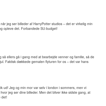
 når jeg ser billeder af HarryPotter studios – det er virkelig min
g opleve det. Forbandede SU-budget!
 så ellers gå i gang med at bearbejde venner og familie, så de
il jul. Faktisk dækkede gemalen flyturen for os – det var hans
tik ud! Jeg og min mor var selv i london i sommers, men vi
, hvor jeg ser dine billeder. Men det bliver ikke sidste gang, at
e det!