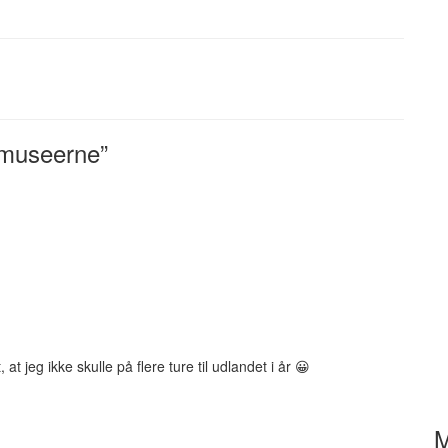
 museerne”
:
at jeg ikke skulle på flere ture til udlandet i år 😀
M