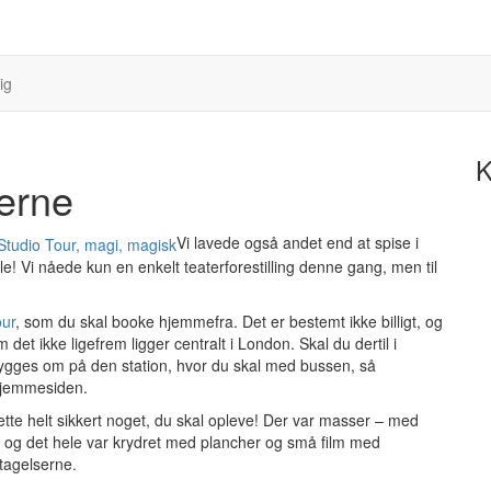
ig
K
erne
Vi lavede også andet end at spise i
lle! Vi nåede kun en enkelt teaterforestilling denne gang, men til
our
, som du skal booke hjemmefra. Det er bestemt ikke billigt, og
 det ikke ligefrem ligger centralt i London. Skal du dertil i
ygges om på den station, hvor du skal med bussen, så
hjemmesiden.
dette helt sikkert noget, du skal opleve! Der var masser – med
, og det hele var krydret med plancher og små film med
tagelserne.