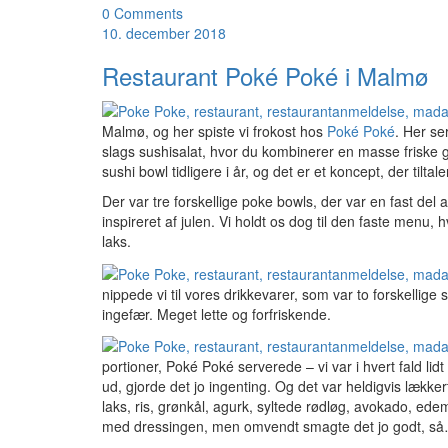
0 Comments
10. december 2018
Restaurant Poké Poké i Malmø
Malmø, og her spiste vi frokost hos
Poké Poké
. Her se
slags sushisalat, hvor du kombinerer en masse friske 
sushi bowl tidligere i år, og det er et koncept, der tiltale
Der var tre forskellige poke bowls, der var en fast de
inspireret af julen. Vi holdt os dog til den faste men
laks.
nippede vi til vores drikkevarer, som var to forskell
ingefær. Meget lette og forfriskende.
portioner, Poké Poké serverede – vi var i hvert fald li
ud, gjorde det jo ingenting. Og det var heldigvis lækk
laks, ris, grønkål, agurk, syltede rødløg, avokado, 
med dressingen, men omvendt smagte det jo godt, s