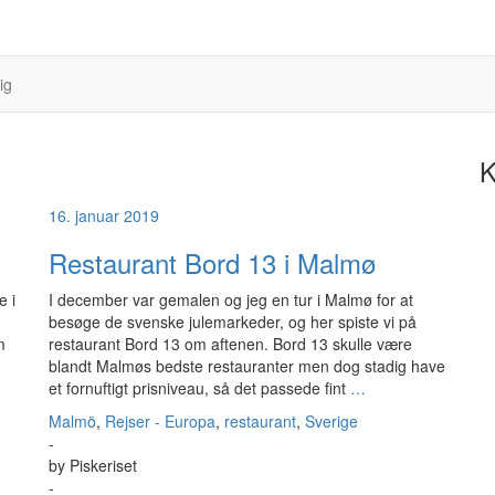
ig
K
16. januar 2019
Restaurant Bord 13 i Malmø
e i
I december var gemalen og jeg en tur i Malmø for at
besøge de svenske julemarkeder, og her spiste vi på
m
restaurant Bord 13 om aftenen. Bord 13 skulle være
blandt Malmøs bedste restauranter men dog stadig have
et fornuftigt prisniveau, så det passede fint
…
Malmö
,
Rejser - Europa
,
restaurant
,
Sverige
-
by
Piskeriset
-