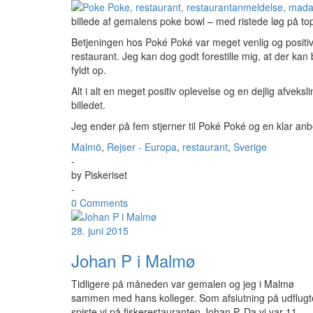
billede af gemalens poke bowl – med ristede løg på to
Betjeningen hos Poké Poké var meget venlig og positiv, 
restaurant. Jeg kan dog godt forestille mig, at der kan
fyldt op.
Alt i alt en meget positiv oplevelse og en dejlig afvek
billedet.
Jeg ender på fem stjerner til Poké Poké og en klar anbe
Malmö
,
Rejser - Europa
,
restaurant
,
Sverige
-
by
Piskeriset
-
0 Comments
28. juni 2015
Johan P i Malmø
Tidligere på måneden var gemalen og jeg i Malmø
sammen med hans kolleger. Som afslutning på udflug
spiste vi på fiskerestauranten Johan P. Da vi var 11