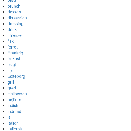
brød
brunch
dessert
diskussion
dressing
drink
Firenze
fisk
forret
Frankrig
frokost
frugt
Fyn
Göteborg
grill
grød
Halloween
højtider
indisk
indmad
is
Italien
italiensk