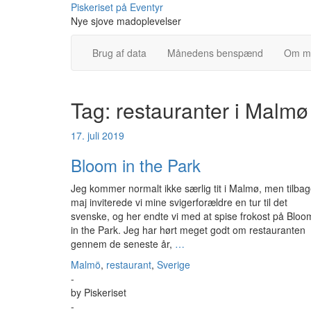
Skip
Piskeriset på Eventyr
to
Nye sjove madoplevelser
content
Brug af data
Månedens benspænd
Om m
Tag:
restauranter i Malmø
17. juli 2019
Bloom in the Park
Jeg kommer normalt ikke særlig tit i Malmø, men tilbag
maj inviterede vi mine svigerforældre en tur til det
svenske, og her endte vi med at spise frokost på Bloo
in the Park. Jeg har hørt meget godt om restauranten
gennem de seneste år,
…
Malmö
,
restaurant
,
Sverige
-
by
Piskeriset
-