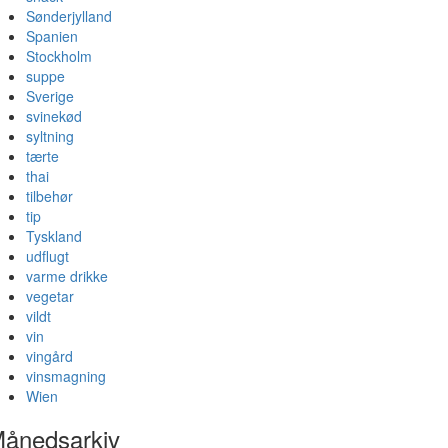
Sønderjylland
Spanien
Stockholm
suppe
Sverige
svinekød
syltning
tærte
thai
tilbehør
tip
Tyskland
udflugt
varme drikke
vegetar
vildt
vin
vingård
vinsmagning
Wien
ånedsarkiv