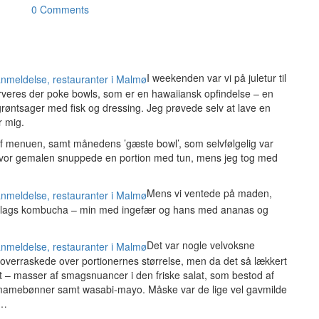
0 Comments
I weekenden var vi på juletur til
rveres der poke bowls, som er en hawaiiansk opfindelse – en
grøntsager med fisk og dressing. Jeg prøvede selv at lave en
r mig.
l af menuen, samt månedens ’gæste bowl’, som selvfølgelig var
u, hvor gemalen snuppede en portion med tun, mens jeg tog med
Mens vi ventede på maden,
ige slags kombucha – min med ingefær og hans med ananas og
Det var nogle velvoksne
dt overraskede over portionernes størrelse, men da det så lækkert
ert – masser af smagsnuancer i den friske salat, som bestod af
edemamebønner samt wasabi-mayo. Måske var de lige vel gavmilde
å…