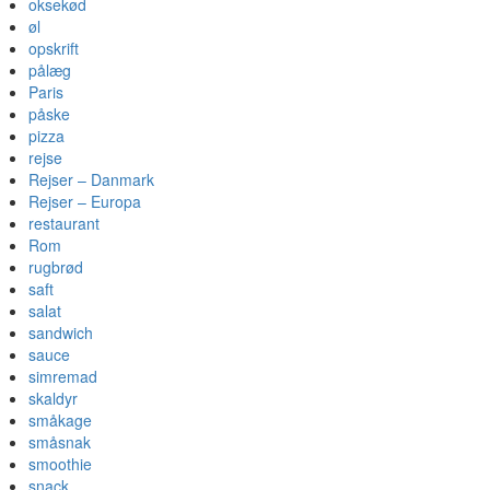
oksekød
øl
opskrift
pålæg
Paris
påske
pizza
rejse
Rejser – Danmark
Rejser – Europa
restaurant
Rom
rugbrød
saft
salat
sandwich
sauce
simremad
skaldyr
småkage
småsnak
smoothie
snack