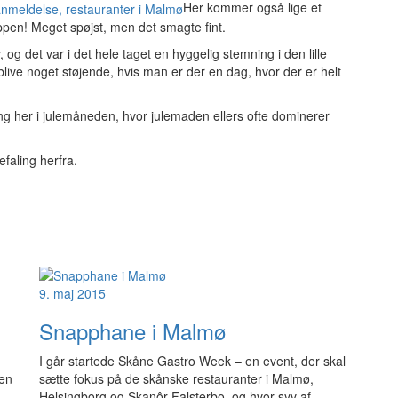
Her kommer også lige et
ppen! Meget spøjst, men det smagte fint.
og det var i det hele taget en hyggelig stemning i den lille
 blive noget støjende, hvis man er der en dag, hvor der er helt
sling her i julemåneden, hvor julemaden ellers ofte dominerer
faling herfra.
9. maj 2015
Snapphane i Malmø
I går startede Skåne Gastro Week – en event, der skal
ten
sætte fokus på de skånske restauranter i Malmø,
Helsingborg og Skanôr-Falsterbo, og hvor syv af