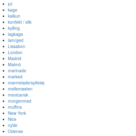
jul
kage
kalkun
konfekt / slik
kylling
lagkage
lam/ged
Lissabon
London
Madrid
Malmö
marinade
marked
marmelade/syltetøj
mellemøsten
mexicansk
morgenmad
muffins
New York
Nice
nytår
Odense