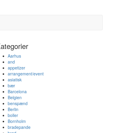
ategorier
Aarhus
and
appetizer
arrangement/event
asiatisk
bær
Barcelona
Belgien
benspænd
Berlin
boller
Bornholm
bradepande