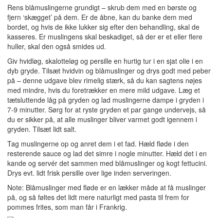
Rens blåmuslingerne grundigt – skrub dem med en børste og
fjern ‘skægget’ på dem. Er de åbne, kan du banke dem med
bordet, og hvis de ikke lukker sig efter den behandling, skal de
kasseres. Er muslingens skal beskadiget, så der er et eller flere
huller, skal den også smides ud.
Giv hvidløg, skalotteløg og persille en hurtig tur i en sjat olie i en
dyb gryde. Tilsæt hvidvin og blåmuslinger og drys godt med peber
på – denne udgave blev rimelig stærk, så du kan sagtens nøjes
med mindre, hvis du foretrækker en mere mild udgave. Læg et
tætsluttende låg på gryden og lad muslingerne dampe i gryden i
7-9 minutter. Sørg for at ryste gryden et par gange undervejs, så
du er sikker på, at alle muslinger bliver varmet godt igennem i
gryden. Tilsæt lidt salt.
Tag muslingerne op og anret dem i et fad. Hæld fløde i den
resterende sauce og lad det simre i nogle minutter. Hæld det i en
kande og servér det sammen med blåmuslinger og kogt fettucini.
Drys evt. lidt frisk persille over lige inden serveringen.
Note: Blåmuslinger med fløde er en lækker måde at få muslinger
på, og så føltes det lidt mere naturligt med pasta til frem for
pommes frites, som man får i Frankrig.