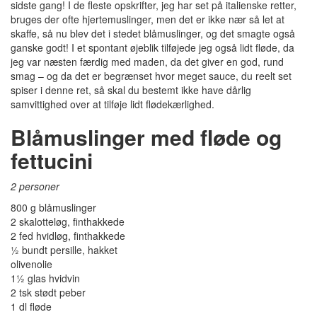
sidste gang! I de fleste opskrifter, jeg har set på italienske retter,
bruges der ofte hjertemuslinger, men det er ikke nær så let at
skaffe, så nu blev det i stedet blåmuslinger, og det smagte også
ganske godt! I et spontant øjeblik tilføjede jeg også lidt fløde, da
jeg var næsten færdig med maden, da det giver en god, rund
smag – og da det er begrænset hvor meget sauce, du reelt set
spiser i denne ret, så skal du bestemt ikke have dårlig
samvittighed over at tilføje lidt flødekærlighed.
Blåmuslinger med fløde og
fettucini
2 personer
800 g blåmuslinger
2 skalotteløg, finthakkede
2 fed hvidløg, finthakkede
½ bundt persille, hakket
olivenolie
1½ glas hvidvin
2 tsk stødt peber
1 dl fløde