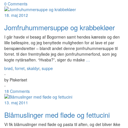
0 Comments
18. maj 2012
Jomfruhummersuppe og krabbekløer
I går havde vi besøg af Bogormen samt hendes kæreste og den
lille bøllespire, og jeg benyttede muligheden for at lave et par
benspændsretter – blandt andet denne jomfruhummersuppe til
forret. til den fremtryllede jeg den jomfruhummerfond, som jeg
kogte nytårsaften. “Hvaba?”, siger du måske
…
brød
,
forret
,
skaldyr
,
suppe
-
by
Piskeriset
-
18 Comments
13. maj 2011
Blåmuslinger med fløde og fettucini
Vi fik blåmuslinger med fløde og pasta til aften, og det bliver ikke