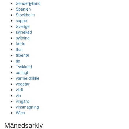
Sønderjylland
Spanien
Stockholm
suppe
Sverige
svinekød
syltning
tærte
thai
tilbehør
tip
Tyskland
udflugt
varme drikke
vegetar
vildt
vin
vingård
vinsmagning
Wien
Månedsarkiv