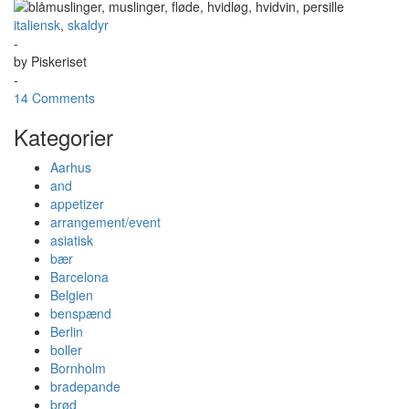
italiensk
,
skaldyr
-
by
Piskeriset
-
14 Comments
Kategorier
Aarhus
and
appetizer
arrangement/event
asiatisk
bær
Barcelona
Belgien
benspænd
Berlin
boller
Bornholm
bradepande
brød