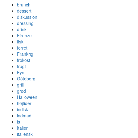
brunch
dessert
diskussion
dressing
drink
Firenze
fisk
forret
Frankrig
frokost
frugt
Fyn
Göteborg
grill
grød
Halloween
højtider
indisk
indmad
is
Italien
italiensk