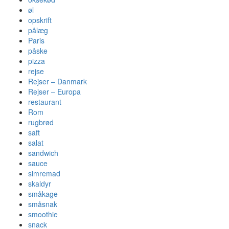
øl
opskrift
pålæg
Paris
påske
pizza
rejse
Rejser – Danmark
Rejser – Europa
restaurant
Rom
rugbrød
saft
salat
sandwich
sauce
simremad
skaldyr
småkage
småsnak
smoothie
snack