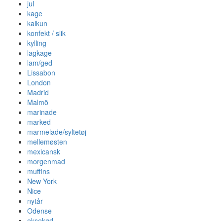
jul
kage
kalkun
konfekt / slik
kylling
lagkage
lam/ged
Lissabon
London
Madrid
Malmö
marinade
marked
marmelade/syltetøj
mellemøsten
mexicansk
morgenmad
muffins
New York
Nice
nytår
Odense
oksekød