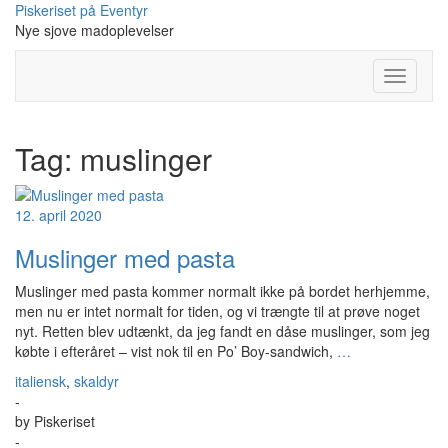
Skip
Piskeriset på Eventyr
to
Nye sjove madoplevelser
content
Toggle
Navigati
Tag:
muslinger
12. april 2020
Muslinger med pasta
Muslinger med pasta kommer normalt ikke på bordet herhjemme,
men nu er intet normalt for tiden, og vi trængte til at prøve noget
nyt. Retten blev udtænkt, da jeg fandt en dåse muslinger, som jeg
købte i efteråret – vist nok til en Po’ Boy-sandwich,
…
italiensk
,
skaldyr
-
by
Piskeriset
-