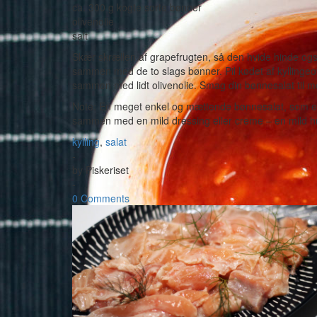
ca. 300 g kogte sorte bønner
olivenolie
salt
Skær skrællen af grapefrugten, så den hvide hinde ogs
sammen med de to slags bønner. Pil kødet af kyllingeov
sammen med lidt olivenolie. Smag din bønnesalat til med
Note: En meget enkel og mættende bønnesalat, som egne
sammen med en mild dressing eller creme – en mild hu
kylling
,
salat
-
by
Piskeriset
-
0 Comments