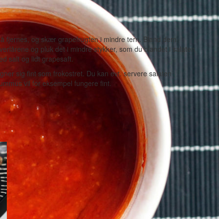
å fjernes, og skær grapefrugten i mindre tern. Bland dem
erlårene og pluk det i mindre stykker, som du blandet i salaten
 salt og lidt grapesaft.
r sig fint som frokostret. Du kan evt. servere salaten
mmus vil for eksempel fungere fint.