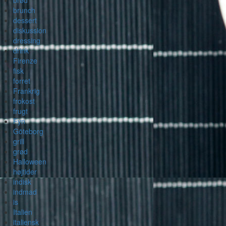
brød
brunch
dessert
diskussion
dressing
drink
Firenze
fisk
forret
Frankrig
frokost
frugt
Fyn
Göteborg
grill
grød
Halloween
højtider
indisk
indmad
is
Italien
italiensk