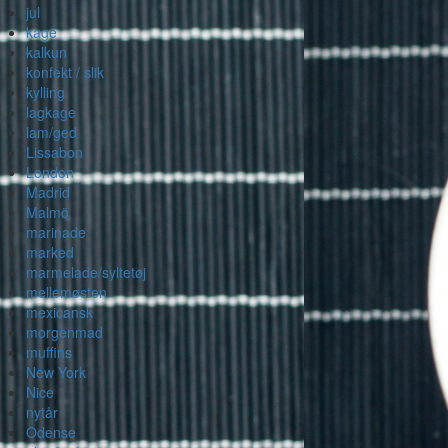
jul
kage
kalkun
konfekt / slik
kylling
lagkage
lam/ged
Lissabon
London
Madrid
Malmö
marinade
marked
marmelade/syltetøj
mellemøsten
mexicansk
morgenmad
muffins
New York
Nice
nytår
Odense