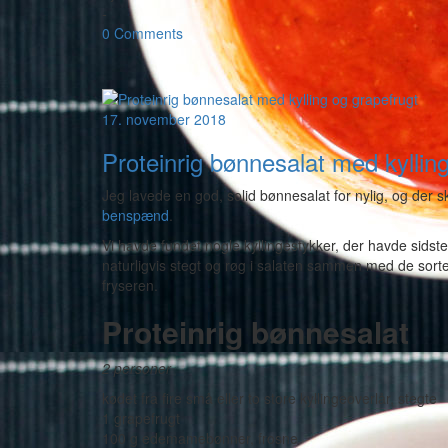
-
0 Comments
17. november 2018
Proteinrig bønnesalat med kyllin
Jeg lavede en god, solid bønnesalat for nylig, og der sk
benspænd
.
Vi havde fundet nogle kyllingestykker, der havde sidst
naturligvis stegt og røg i salaten sammen med de sort
fryseren.
Proteinrig bønnesalat
2 personer
kødet fra fire små eller to store kyllingeoverlår, stegte
1 grapefrugt
100 g edemamebønner, frosne