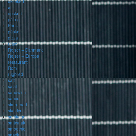
oksekød
øl
opskrift
pålæg
Paris
påske
pizza
rejse
Rejser – Danmark
Rejser – Europa
restaurant
Rom
rugbrød
saft
salat
sandwich
sauce
simremad
skaldyr
småkage
småsnak
smoothie
snack