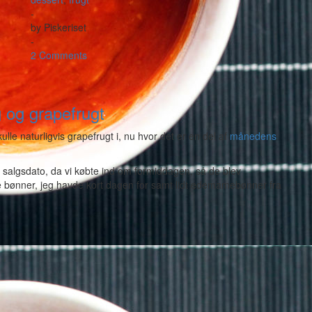
-
by
Piskeriset
-
2 Comments
g og grapefrugt
ulle naturligvis grapefrugt i, nu hvor det er en del af
månedens
e salgsdato, da vi købte ind om formiddagen, så de blev
e bønner, jeg havde kort dagen for samt lidt edemamebønner fra