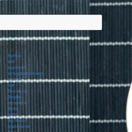
ategorier
Aarhus
and
appetizer
arrangement/event
asiatisk
bær
Barcelona
Belgien
benspænd
Berlin
boller
Bornholm
bradepande