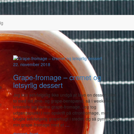
ig
K
22. november 2018
Grape-fromage – cremet og
letsyrlig dessert
a
Jeg kan selvfølgelig ikke undgå at lave en dessert eller
to med mit lime- og grape-benspænd, så i weekenden
!
kreerede jeg denne grape-fromage. Jeg tog
udgangspunkt i min opskrift på citronfromage, men
brugte selvfølgelig grapefrugt i stedet, og så pyntede jeg
min grape-fromage med et
…
dessert
,
frugt