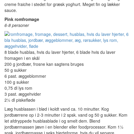
creme fraiche i stedet for græsk yoghurt. Meget fin og lækker
sauce.
Pink romfromage
6-8 personer
8 blade husblas, hvis du laver hjerter, 6 blade hvis du laver
fromagen i en skål
200 g jordbær, frosne kan sagtens bruges
50 g sukker
6 past. æggeblommer
100 g sukker
0,75 dl lys rom
3 past. æggehvider
2½ dl piskefløde
Læg husblassen i blød i koldt vand ca. 10 minutter. Kog
jordbærrene op i 2-3 minutter i 2 spsk. vand og 50 g sukker. Kom
let afdryppede husblasblade i og smelt dem. Blend
jordbærmassen jævn i en blender eller foodprocessor. Kom 1½
spsk. jordbærmasse i seks hjerteforme, hvis du vil servere