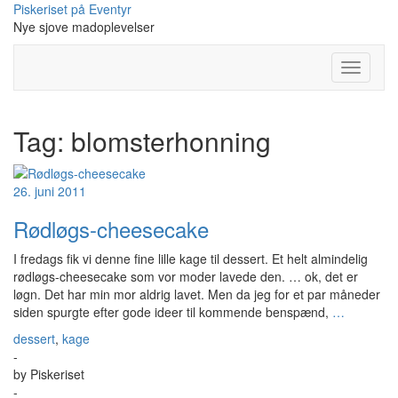
Skip
Piskeriset på Eventyr
to
Nye sjove madoplevelser
content
Toggle
Navigati
Tag:
blomsterhonning
26. juni 2011
Rødløgs-cheesecake
I fredags fik vi denne fine lille kage til dessert. Et helt almindelig
rødløgs-cheesecake som vor moder lavede den. … ok, det er
løgn. Det har min mor aldrig lavet. Men da jeg for et par måneder
siden spurgte efter gode ideer til kommende benspænd,
…
dessert
,
kage
-
by
Piskeriset
-