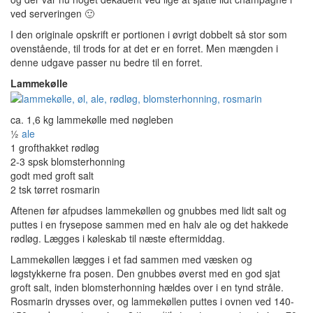
ved serveringen 🙂
I den originale opskrift er portionen i øvrigt dobbelt så stor som
ovenstående, til trods for at det er en forret. Men mængden i
denne udgave passer nu bedre til en forret.
Lammekølle
ca. 1,6 kg lammekølle med nøgleben
½
ale
1 grofthakket rødløg
2-3 spsk blomsterhonning
godt med groft salt
2 tsk tørret rosmarin
Aftenen før afpudses lammekøllen og gnubbes med lidt salt og
puttes i en frysepose sammen med en halv ale og det hakkede
rødløg. Lægges i køleskab til næste eftermiddag.
Lammekøllen lægges i et fad sammen med væsken og
løgstykkerne fra posen. Den gnubbes øverst med en god sjat
groft salt, inden blomsterhonning hældes over i en tynd stråle.
Rosmarin drysses over, og lammekøllen puttes i ovnen ved 140-