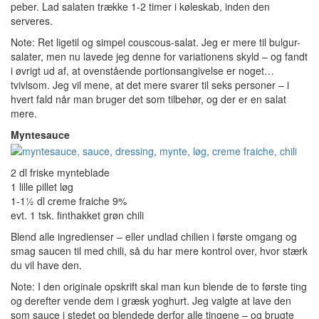
peber. Lad salaten trække 1-2 timer i køleskab, inden den
serveres.
Note: Ret ligetil og simpel couscous-salat. Jeg er mere til bulgur-
salater, men nu lavede jeg denne for variationens skyld – og fandt
i øvrigt ud af, at ovenstående portionsangivelse er noget…
tvivlsom. Jeg vil mene, at det mere svarer til seks personer – i
hvert fald når man bruger det som tilbehør, og der er en salat
mere.
Myntesauce
2 dl friske mynteblade
1 lille pillet løg
1-1½ dl creme fraiche 9%
evt. 1 tsk. finthakket grøn chili
Blend alle ingredienser – eller undlad chilien i første omgang og
smag saucen til med chili, så du har mere kontrol over, hvor stærk
du vil have den.
Note: I den originale opskrift skal man kun blende de to første ting
og derefter vende dem i græsk yoghurt. Jeg valgte at lave den
som sauce i stedet og blendede derfor alle tingene – og brugte