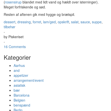
(
rosensirup
blandet med lidt vand og hældt over isterninger).
Meget forfriskende og sød.
Resten af aftenen gik med hygge og brætspil.
dessert
,
dressing
,
forret
,
lam/ged
,
opskrift
,
salat
,
sauce
,
suppe
,
tilbehør
-
by
Piskeriset
-
16 Comments
Kategorier
Aarhus
and
appetizer
arrangement/event
asiatisk
bær
Barcelona
Belgien
benspænd
Berlin