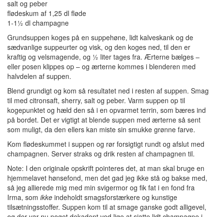
salt og peber
flødeskum af 1,25 dl fløde
1-1½ dl champagne
Grundsuppen koges på en suppehøne, lidt kalveskank og de
sædvanlige suppeurter og visk, og den koges ned, til den er
kraftig og velsmagende, og ½ liter tages fra. Ærterne bælges –
eller posen klippes op – og ærterne kommes i blenderen med
halvdelen af suppen.
Blend grundigt og kom så resultatet ned i resten af suppen. Smag
til med citronsaft, sherry, salt og peber. Varm suppen op til
kogepunktet og hæld den så i en opvarmet terrin, som bæres ind
på bordet. Det er vigtigt at blende suppen med ærterne så sent
som muligt, da den ellers kan miste sin smukke grønne farve.
Kom flødeskummet i suppen og rør forsigtigt rundt og afslut med
champagnen. Server straks og drik resten af champagnen til.
Note: I den originale opskrift pointeres det, at man skal bruge en
hjemmelavet hønsefond, men det gad jeg ikke stå og bakse med,
så jeg allierede mig med min svigermor og fik fat i en fond fra
Irma, som
ikke
indeholdt smagsforstærkere og kunstige
tilsætningsstoffer. Suppen kom til at smage ganske godt alligevel,
og der var nu noget dekadent ved lige at sjatte lidt champagne i