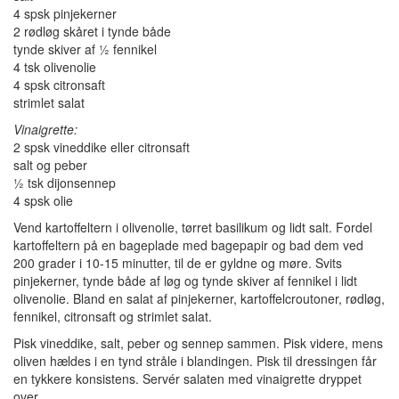
4 spsk pinjekerner
2 rødløg skåret i tynde både
tynde skiver af ½ fennikel
4 tsk olivenolie
4 spsk citronsaft
strimlet salat
Vinaigrette:
2 spsk vineddike eller citronsaft
salt og peber
½ tsk dijonsennep
4 spsk olie
Vend kartoffeltern i olivenolie, tørret basilikum og lidt salt. Fordel
kartoffeltern på en bageplade med bagepapir og bad dem ved
200 grader i 10-15 minutter, til de er gyldne og møre. Svits
pinjekerner, tynde både af løg og tynde skiver af fennikel i lidt
olivenolie. Bland en salat af pinjekerner, kartoffelcroutoner, rødløg,
fennikel, citronsaft og strimlet salat.
Pisk vineddike, salt, peber og sennep sammen. Pisk videre, mens
oliven hældes i en tynd stråle i blandingen. Pisk til dressingen får
en tykkere konsistens. Servér salaten med vinaigrette dryppet
over.