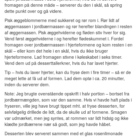
fromagen på denne måde – serverer du den i skål, så spring
dette punkt over og gå videre.
Pisk æggeblommerne med sukkeret og rør rom i. Rør lidt af
æggemassen i jordbærmassen og rør herefter blandingen i resten
af æggemassen. Pisk æggehviderne og fløden stiv hver for sig.
Vend først æggehviderne i og herefter flødeskummet i. Fordel
fromagen over jordbærmassen i hjerteformene og kom resten i en
skål – eller kom det hele i en skål, hvis du ikke bruger
hjerteformene. Lad fromagen stivne i køleskabet i seks timer.
Vend dem ud på desserttallerkner, hvis du har lavet hjerter.
Tip – hvis du laver hjerter, kan du fryse dem i fire timer – så er de
meget lette at få ud af formen. Lad dem optø i ca. 20 minutter,
inden du serverer dem.
Note: Jeg brugte ovenstående opskrift i halv portion – bortset fra
jordbærmængden, som var den samme. Hvis vi havde haft plads i
fryseren, ville jeg have brugt tippet mht. at fryse desserten, for
selvfølgelig drillede de lidt, da de skulle ud af formene. Smagen
var udmærket, men jeg syntes, at rommen var lidt hidsig og ikke
klædte jordbærrene nær så godt, som jeg havde håbet.
Desserten blev serveret sammen med et glas rosenlimonade