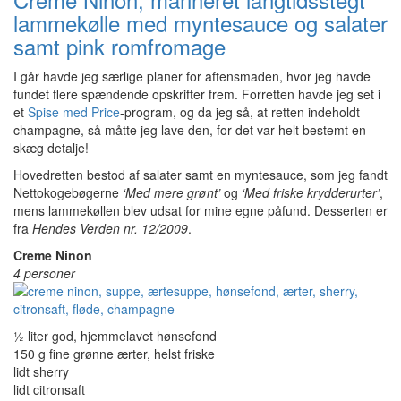
lammekølle med myntesauce og salater
samt pink romfromage
I går havde jeg særlige planer for aftensmaden, hvor jeg havde
fundet flere spændende opskrifter frem. Forretten havde jeg set i
et
Spise med Price
-program, og da jeg så, at retten indeholdt
champagne, så måtte jeg lave den, for det var helt bestemt en
skæg detalje!
Hovedretten bestod af salater samt en myntesauce, som jeg fandt
Nettokogebøgerne
‘Med mere grønt’
og
‘Med friske krydderurter’
,
mens lammekøllen blev udsat for mine egne påfund. Desserten er
fra
Hendes Verden nr. 12/2009
.
Creme Ninon
4 personer
½ liter god, hjemmelavet hønsefond
150 g fine grønne ærter, helst friske
lidt sherry
lidt citronsaft