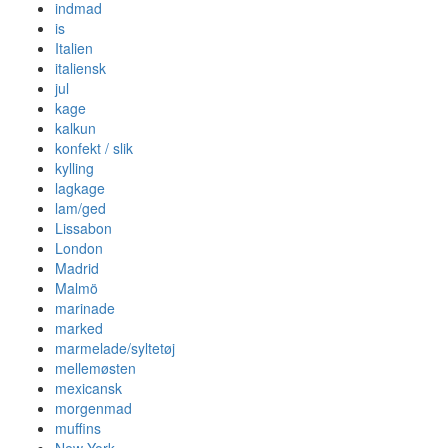
indmad
is
Italien
italiensk
jul
kage
kalkun
konfekt / slik
kylling
lagkage
lam/ged
Lissabon
London
Madrid
Malmö
marinade
marked
marmelade/syltetøj
mellemøsten
mexicansk
morgenmad
muffins
New York