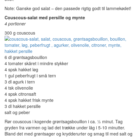
Note: Ganske god salat – den passede rigtig godt til lammekødet!
Couscous-salat med persille og mynte
4 portioner
300 g couscous
6 dl grøntsagsbouillon
4 tomater skåret i mindre stykker
4 spsk hakket løg
1 gul peberfrugt i små tern
3 dl agurk i tern
4 tsk olivenolie
4 spsk citronsaft
4 spsk hakket frisk mynte
3 dl hakket persille
salt og peber
Rør couscous i kogende grøntsagsbouillon i ca. ½ minut. Tag
gryden fra varmen og lad det trække under låg i 5-10 minutter.
Bland det med grøntsager og krydderurter og smag til med salt og