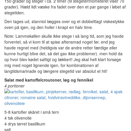
150 grader og steger i ca. 2 timer (til stegetermometeret viser 70
grader). Hæld lidt væske fra fadet over den et par gange i løbet af
stegetiden.
Den tages ud, stanniol lægges over og et dobbeltlagt viskestykke
oven på igen, og den hviler i knapt en halv time.
Note: Lammekøllen skulle ikke stege i så lang tid, som jeg havde
forventet, så vi kom til at spise aftensmad noget før, end jeg
havde regnet med (heldigvis var de andre retter færdige eller
kunne hurtigt blive det, så det gav ikke problemer). men hold da
op hvor blev kødet saftigt og lækkert! Jeg skal helt klart forsøge
mig med noget lignende igen, for kombinationen af
langtidsmarinade og længere stegetid var absolut et hit!
Salat med kartoffelcroutoner, løg og fennikel
4 portioner
5-8 kartofler skåret i små tern
4 tsk olivenolie
4 drys tørret basilikum
salt