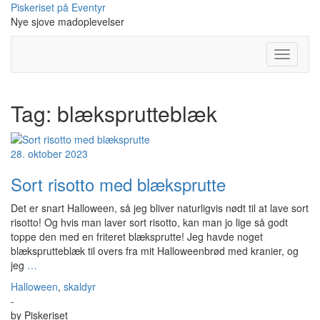
Skip
Piskeriset på Eventyr
to
Nye sjove madoplevelser
content
Toggle
Navigati
Tag:
blæksprutteblæk
28. oktober 2023
Sort risotto med blæksprutte
Det er snart Halloween, så jeg bliver naturligvis nødt til at lave sort
risotto! Og hvis man laver sort risotto, kan man jo lige så godt
toppe den med en friteret blæksprutte! Jeg havde noget
blæksprutteblæk til overs fra mit Halloweenbrød med kranier, og
jeg
…
Halloween
,
skaldyr
-
by
Piskeriset