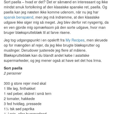
Sort paella – hvad er det? Det er såmænd en interessant og ikke
mindst smuk fortolkning af den klassiske spanske ret, paella. Og
paella kan jeg næsten ikke komme udenom, når nu jeg har
spansk benspænd
, men jeg må indrømme, at den klassiske
udgave ikke siger mig så meget. Jeg blev derfor ret nysgerrig, da
en ven gjorde mig opmærksom på den sorte udgave, hvor man
bruger blæksprutteblæk til at farve risene.
Jeg tog udgangspunkt i en opskrift fra
My Recipes
, men skruede
op for mængden af rejer, da jeg ikke brugte blæksprutter og
muslinger. Derudover justerede jeg flere af målene.
Blæksprutteblæk kan du blandt andet købe i asiatiske
supermarkeder, og jeg mener også at have set det hos Irma.
Sort paella
2 personer
300 g store rejer med skal
1 lille løg, finthakket
1 rød peber, skåret i små tern
2 tomater, hakkede
3 fed hvidløg, pressede
1½ tsk sød paprika
½ l reje- eller hummerfond