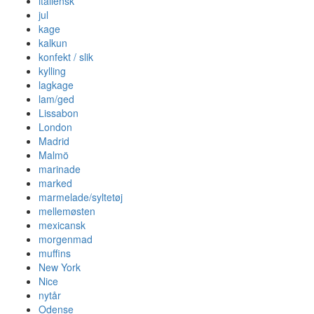
italiensk
jul
kage
kalkun
konfekt / slik
kylling
lagkage
lam/ged
Lissabon
London
Madrid
Malmö
marinade
marked
marmelade/syltetøj
mellemøsten
mexicansk
morgenmad
muffins
New York
Nice
nytår
Odense