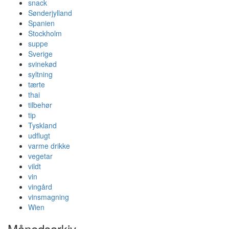
snack
Sønderjylland
Spanien
Stockholm
suppe
Sverige
svinekød
syltning
tærte
thai
tilbehør
tip
Tyskland
udflugt
varme drikke
vegetar
vildt
vin
vingård
vinsmagning
Wien
Månedsarkiv