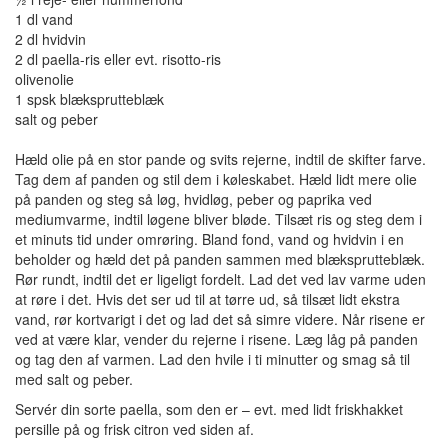
1 dl vand
2 dl hvidvin
2 dl paella-ris eller evt. risotto-ris
olivenolie
1 spsk blæksprutteblæk
salt og peber
Hæld olie på en stor pande og svits rejerne, indtil de skifter farve.
Tag dem af panden og stil dem i køleskabet. Hæld lidt mere olie
på panden og steg så løg, hvidløg, peber og paprika ved
mediumvarme, indtil løgene bliver bløde. Tilsæt ris og steg dem i
et minuts tid under omrøring. Bland fond, vand og hvidvin i en
beholder og hæld det på panden sammen med blæksprutteblæk.
Rør rundt, indtil det er ligeligt fordelt. Lad det ved lav varme uden
at røre i det. Hvis det ser ud til at tørre ud, så tilsæt lidt ekstra
vand, rør kortvarigt i det og lad det så simre videre. Når risene er
ved at være klar, vender du rejerne i risene. Læg låg på panden
og tag den af varmen. Lad den hvile i ti minutter og smag så til
med salt og peber.
Servér din sorte paella, som den er – evt. med lidt friskhakket
persille på og frisk citron ved siden af.