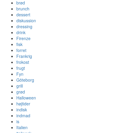
brød
brunch
dessert
diskussion
dressing
drink
Firenze
fisk
forret
Frankrig
frokost
frugt
Fyn
Göteborg
grill
grød
Halloween
højtider
indisk
indmad
is
Italien