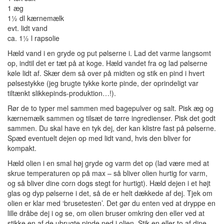
1 æg
1½ dl kærnemælk
evt. lidt vand
ca. 1½ l rapsolie
Hæld vand i en gryde og put pølserne i. Lad det varme langsomt
op, indtil det er tæt på at koge. Hæld vandet fra og lad pølserne
køle lidt af. Skær dem så over på midten og stik en pind i hvert
pølsestykke (jeg brugte tykke korte pinde, der oprindeligt var
tiltænkt slikkepinds-produktion…!).
Rør de to typer mel sammen med bagepulver og salt. Pisk æg og
kærnemælk sammen og tilsæt de tørre ingredienser. Pisk det godt
sammen. Du skal have en tyk dej, der kan klistre fast på pølserne.
Spæd eventuelt dejen op med lidt vand, hvis den bliver for
kompakt.
Hæld olien i en smal høj gryde og varm det op (lad være med at
skrue temperaturen op på max – så bliver olien hurtig for varm,
og så bliver dine corn dogs stegt for hurtigt). Hæld dejen i et højt
glas og dyp pølserne i det, så de er helt dækkede af dej. Tjek om
olien er klar med ‘brusetesten’. Det gør du enten ved at dryppe en
lille dråbe dej i og se, om olien bruser omkring den eller ved at
stikke en af de ubrugte pinde ned i olien. Stik en eller to af dine