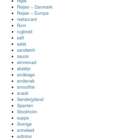
rejse
Rejser – Danmark
Rejser – Europa
restaurant
Rom
rugbrød
saft
salat
sandwich
sauce
simremad
skaldyr
småkage
småsnak
smoothie
snack
Sønderjylland
Spanien
Stockholm
suppe
Sverige
svinekød
syltning