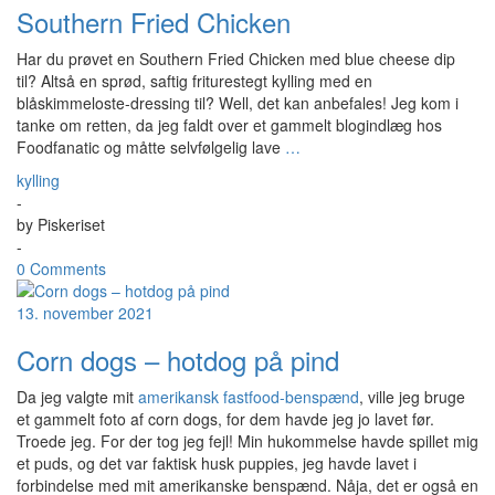
Southern Fried Chicken
Har du prøvet en Southern Fried Chicken med blue cheese dip
til? Altså en sprød, saftig friturestegt kylling med en
blåskimmeloste-dressing til? Well, det kan anbefales! Jeg kom i
tanke om retten, da jeg faldt over et gammelt blogindlæg hos
Foodfanatic og måtte selvfølgelig lave
…
kylling
-
by
Piskeriset
-
0 Comments
13. november 2021
Corn dogs – hotdog på pind
Da jeg valgte mit
amerikansk fastfood-benspænd
, ville jeg bruge
et gammelt foto af corn dogs, for dem havde jeg jo lavet før.
Troede jeg. For der tog jeg fejl! Min hukommelse havde spillet mig
et puds, og det var faktisk husk puppies, jeg havde lavet i
forbindelse med mit amerikanske benspænd. Nåja, det er også en