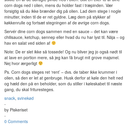
corn dogs ned i olien, mens du holder fast i træpinden. Vær
forsigtig så du ikke brænder dig på olien. Lad dem stege i nogle
minutter, inden til de er ret gyldne. Læg dem på stykker af
køkkenrulle og fortsæt stegningen af de øvrige corn dogs.
Servér dine corn dogs sammen med en sauce – det kan være
chilisauce, ketchup, sennep eller hvad du nu har lyst til. Nåja – og
hav en salat ved siden af
Note: De er slet ikke så tossede! Og nu bliver jeg jo også nødt til
at lave en portion mere, så jeg kan få brugt mit grove majsmel.
Nej hvor ærgerligt
Ps. Corn dogs steges ret ‘rent’ – dvs. de taber ikke krummer i
olien, så den er let at genbruge. Husk derfor at køle den helt ned
og hæld den på en beholder, som du stiller i køleskabet til næste
gang, du skal frituresteges.
snack
,
svinekød
-
by
Piskeriset
-
0 Comments