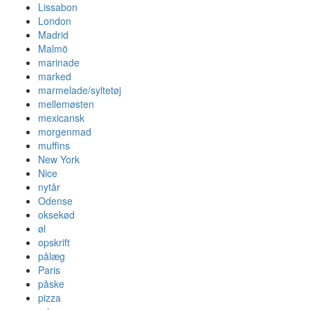
Lissabon
London
Madrid
Malmö
marinade
marked
marmelade/syltetøj
mellemøsten
mexicansk
morgenmad
muffins
New York
Nice
nytår
Odense
oksekød
øl
opskrift
pålæg
Paris
påske
pizza