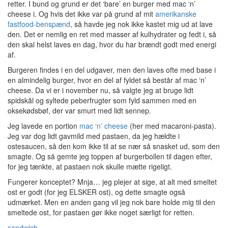
retter. I bund og grund er det ‘bare’ en burger med mac ‘n’
cheese i. Og hvis det ikke var på grund af mit
amerikanske
fastfood-benspænd
, så havde jeg nok ikke kastet mig ud at lave
den. Det er nemlig en ret med masser af kulhydrater og fedt i, så
den skal helst laves en dag, hvor du har brændt godt med energi
af.
Burgeren findes i en del udgaver, men den laves ofte med base i
en almindelig burger, hvor en del af fyldet så består af mac ‘n’
cheese. Da vi er i november nu, så valgte jeg at bruge lidt
spidskål og syltede peberfrugter som fyld sammen med en
oksekødsbøf, der var smurt med lidt sennep.
Jeg lavede en portion
mac ‘n’ cheese
(her med macaroni-pasta).
Jeg var dog lidt gavmild med pastaen, da jeg hældte i
ostesaucen, så den kom ikke til at se nær så snasket ud, som den
smagte. Og så gemte jeg toppen af burgerbollen til dagen efter,
for jeg tænkte, at pastaen nok skulle mætte rigeligt.
Fungerer konceptet? Mnja… jeg plejer at sige, at alt med smeltet
ost er godt (for jeg ELSKER ost), og dette smagte også
udmærket. Men en anden gang vil jeg nok bare holde mig til den
smeltede ost, for pastaen gør ikke noget særligt for retten.
sandwich