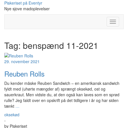
Skip
Piskeriset på Eventyr
to
Nye sjove madoplevelser
content
Toggle
Navigati
Tag:
benspænd 11-2021
29. november 2021
Reuben Rolls
Du kender måske Reuben Sandwich – en amerikansk sandwich
fyldt med (uhørte mængder af) sprængt oksekød, ost og
sauerkraut. Men vidste du, at den også kan laves som en sprød
rulle? Jeg faldt over en opskrift på det tidligere i år og har siden
tænkt
…
oksekød
-
by
Piskeriset