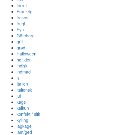
forret
Frankrig
frokost
frugt
Fyn
Göteborg
grill
grød
Halloween
højtider
indisk
indmad
is
Italien
italiensk
jul
kage
kalkun
konfekt / slik
kylling
lagkage
lam/ged