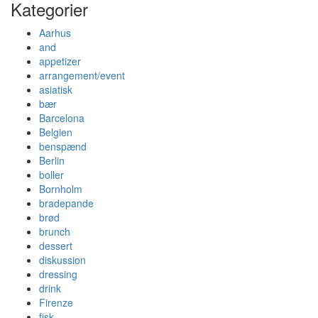
Kategorier
Aarhus
and
appetizer
arrangement/event
asiatisk
bær
Barcelona
Belgien
benspænd
Berlin
boller
Bornholm
bradepande
brød
brunch
dessert
diskussion
dressing
drink
Firenze
fisk