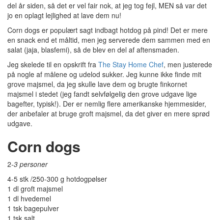
del år siden, så det er vel fair nok, at jeg tog fejl, MEN så var det
jo en oplagt lejlighed at lave dem nu!
Corn dogs er populært sagt indbagt hotdog på pind! Det er mere
en snack end et måltid, men jeg serverede dem sammen med en
salat (jaja, blasfemi), så de blev en del af aftensmaden.
Jeg skelede til en opskrift fra
The Stay Home Chef
, men justerede
på nogle af målene og udelod sukker. Jeg kunne ikke finde mit
grove majsmel, da jeg skulle lave dem og brugte finkornet
majsmel i stedet (jeg fandt selvfølgelig den grove udgave lige
bagefter, typisk!). Der er nemlig flere amerikanske hjemmesider,
der anbefaler at bruge groft majsmel, da det giver en mere sprød
udgave.
Corn dogs
2
-3 personer
4-5 stk /250-300 g hotdogpølser
1 dl groft majsmel
1 dl hvedemel
1 tsk bagepulver
1 tsk salt