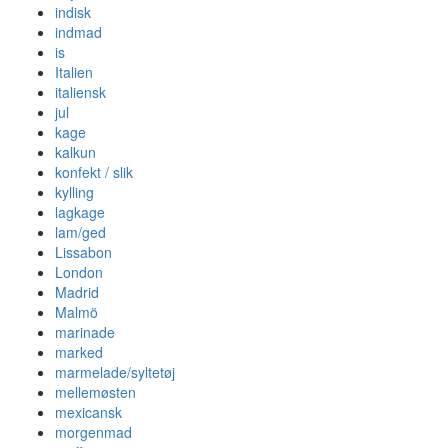
indisk
indmad
is
Italien
italiensk
jul
kage
kalkun
konfekt / slik
kylling
lagkage
lam/ged
Lissabon
London
Madrid
Malmö
marinade
marked
marmelade/syltetøj
mellemøsten
mexicansk
morgenmad