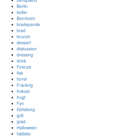
benspænd
Berlin
boller
Bornholm
bradepande
brød
brunch
dessert
diskussion
dressing
drink
Firenze
fisk
forret
Frankrig
frokost
frugt
Fyn
Göteborg
grill
grød
Halloween
højtider