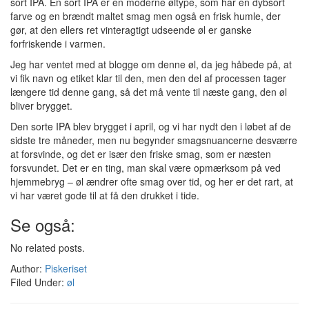
sort IPA. En sort IPA er en moderne øltype, som har en dybsort
farve og en brændt maltet smag men også en frisk humle, der
gør, at den ellers ret vinteragtigt udseende øl er ganske
forfriskende i varmen.
Jeg har ventet med at blogge om denne øl, da jeg håbede på, at
vi fik navn og etiket klar til den, men den del af processen tager
længere tid denne gang, så det må vente til næste gang, den øl
bliver brygget.
Den sorte IPA blev brygget i april, og vi har nydt den i løbet af de
sidste tre måneder, men nu begynder smagsnuancerne desværre
at forsvinde, og det er især den friske smag, som er næsten
forsvundet. Det er en ting, man skal være opmærksom på ved
hjemmebryg – øl ændrer ofte smag over tid, og her er det rart, at
vi har været gode til at få den drukket i tide.
Se også:
No related posts.
Author:
Piskeriset
Filed Under:
øl