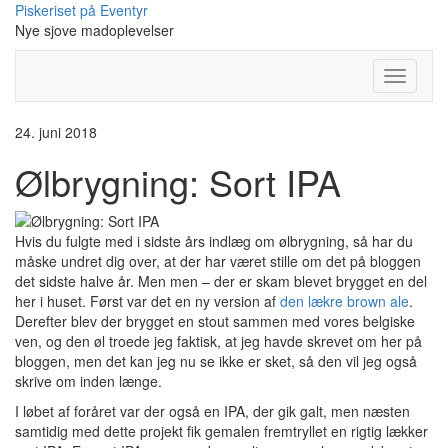
Skip
Piskeriset på Eventyr
to
Nye sjove madoplevelser
content
Toggle
Navigati
24. juni 2018
Ølbrygning: Sort IPA
Hvis du fulgte med i sidste års indlæg om ølbrygning, så har du
måske undret dig over, at der har været stille om det på bloggen
det sidste halve år. Men men – der er skam blevet brygget en del
her i huset. Først var det en ny version af
den lækre brown ale
.
Derefter blev der brygget en stout sammen med vores belgiske
ven, og den øl troede jeg faktisk, at jeg havde skrevet om her på
bloggen, men det kan jeg nu se ikke er sket, så den vil jeg også
skrive om inden længe.
I løbet af foråret var der også en IPA, der gik galt, men næsten
samtidig med dette projekt fik gemalen fremtryllet en rigtig lækker