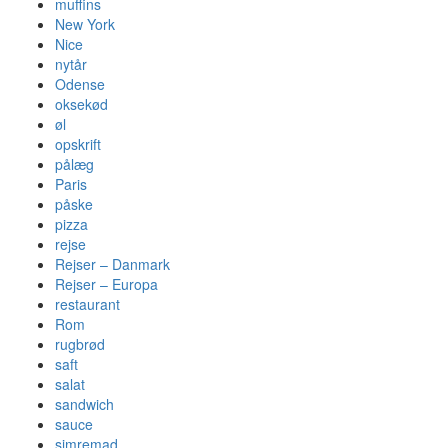
muffins
New York
Nice
nytår
Odense
oksekød
øl
opskrift
pålæg
Paris
påske
pizza
rejse
Rejser – Danmark
Rejser – Europa
restaurant
Rom
rugbrød
saft
salat
sandwich
sauce
simremad