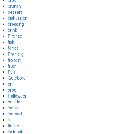
brød
brunch
dessert
diskussion
dressing
drink
Firenze
fisk
forret
Frankrig
frokost
frugt
Fyn
Göteborg
grill
grød
Halloween
højtider
indisk
indmad
is
Italien
italiensk