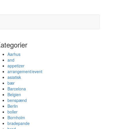
ategorier
Aarhus
and
appetizer
arrangement/event
asiatisk
bær
Barcelona
Belgien
benspænd
Berlin
boller
Bornholm
bradepande