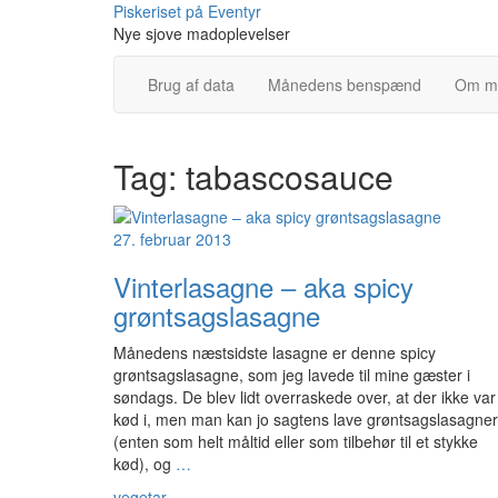
Skip
Piskeriset på Eventyr
to
Nye sjove madoplevelser
content
Brug af data
Månedens benspænd
Om m
Tag:
tabascosauce
27. februar 2013
Vinterlasagne – aka spicy
grøntsagslasagne
Månedens næstsidste lasagne er denne spicy
grøntsagslasagne, som jeg lavede til mine gæster i
søndags. De blev lidt overraskede over, at der ikke var
kød i, men man kan jo sagtens lave grøntsagslasagner
(enten som helt måltid eller som tilbehør til et stykke
kød), og
…
vegetar