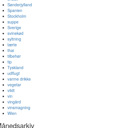
Sønderjylland
Spanien
Stockholm
suppe
Sverige
svinekød
syltning
tærte
thai
tilbehør
tip
Tyskland
udflugt
varme drikke
vegetar
vildt
vin
vingård
vinsmagning
Wien
ånedsarkiv