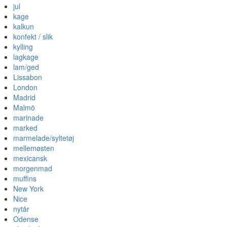
jul
kage
kalkun
konfekt / slik
kylling
lagkage
lam/ged
Lissabon
London
Madrid
Malmö
marinade
marked
marmelade/syltetøj
mellemøsten
mexicansk
morgenmad
muffins
New York
Nice
nytår
Odense