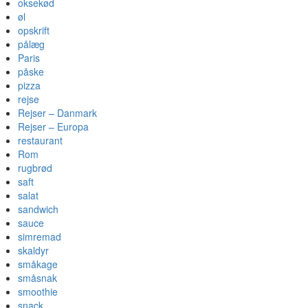
oksekød
øl
opskrift
pålæg
Paris
påske
pizza
rejse
Rejser – Danmark
Rejser – Europa
restaurant
Rom
rugbrød
saft
salat
sandwich
sauce
simremad
skaldyr
småkage
småsnak
smoothie
snack