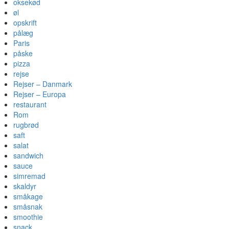
oksekød
øl
opskrift
pålæg
Paris
påske
pizza
rejse
Rejser – Danmark
Rejser – Europa
restaurant
Rom
rugbrød
saft
salat
sandwich
sauce
simremad
skaldyr
småkage
småsnak
smoothie
snack