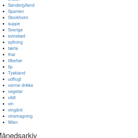
Sønderjylland
Spanien
Stockholm
suppe
Sverige
svinekød
syltning
tærte
thai
tilbehør
tip
Tyskland
udflugt
varme drikke
vegetar
vildt
vin
vingård
vinsmagning
Wien
ånedsarkiv