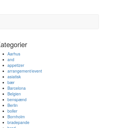
ategorier
Aarhus
and
appetizer
arrangement/event
asiatisk
bær
Barcelona
Belgien
benspænd
Berlin
boller
Bornholm
bradepande