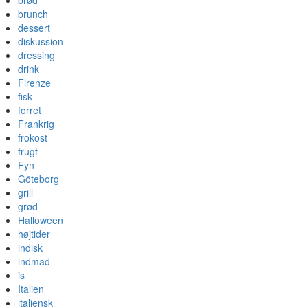
brød
brunch
dessert
diskussion
dressing
drink
Firenze
fisk
forret
Frankrig
frokost
frugt
Fyn
Göteborg
grill
grød
Halloween
højtider
indisk
indmad
is
Italien
italiensk