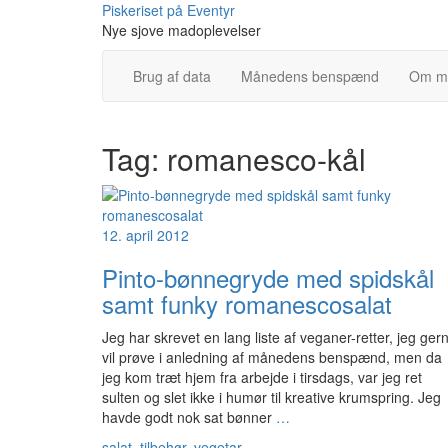
Skip
Piskeriset på Eventyr
to
Nye sjove madoplevelser
content
Brug af data
Månedens benspænd
Om m
Tag:
romanesco-kål
12. april 2012
Pinto-bønnegryde med spidskål
samt funky romanescosalat
Jeg har skrevet en lang liste af veganer-retter, jeg ger
vil prøve i anledning af månedens benspænd, men da
jeg kom træt hjem fra arbejde i tirsdags, var jeg ret
sulten og slet ikke i humør til kreative krumspring. Jeg
havde godt nok sat bønner
…
salat
,
tilbehør
,
vegetar