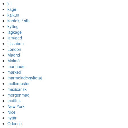
jul
kage
kalkun
konfekt / slik
kylling
lagkage
lam/ged
Lissabon
London
Madrid
Malmö
marinade
marked
marmelade/syltetøj
mellemøsten
mexicansk
morgenmad
muffins
New York
Nice
nytår
Odense