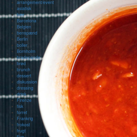
arrangement/event
asiatisk
bær
Barcelona
Belgien
benspænd
Berlin
boller
Bornholm
bradepande
brød
brunch
dessert
diskussion
dressing
drink
Firenze
fisk
forret
Frankrig
frokost
frugt
Fyn