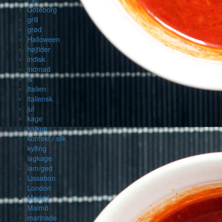
Göteborg
grill
grød
Halloween
højtider
indisk
indmad
is
Italien
italiensk
jul
kage
kalkun
konfekt / slik
kylling
lagkage
lam/ged
Lissabon
London
Madrid
Malmö
marinade