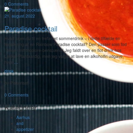
0 Comments
21. august 2022
Paradise cocktail
Hvad siger du til en trefarvet sommerdrink – i dette tilfælde en
fortolkning af en Rainbow Paradise cocktail? Den passer som fod
i hose i mit tricolore-benspænd! Jeg faldt over en flot drink hos
Lekker Plantaardig, men jeg valgte at lave en alkoholfri udgave,
hvor
…
drink
-
by
Piskeriset
-
0 Comments
Kategorier
Aarhus
and
appetizer