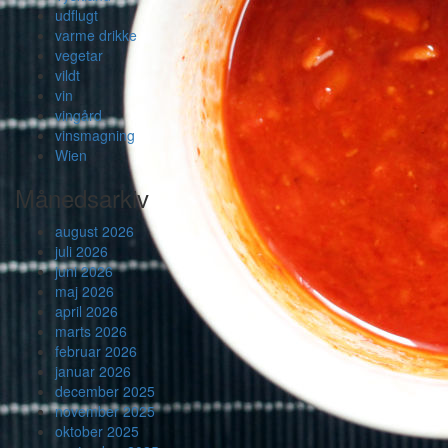
udflugt
varme drikke
vegetar
vildt
vin
vingård
vinsmagning
Wien
Månedsarkiv
august 2026
juli 2026
juni 2026
maj 2026
april 2026
marts 2026
februar 2026
januar 2026
december 2025
november 2025
oktober 2025