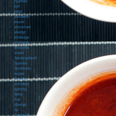
rugbrød
saft
salat
sandwich
sauce
simremad
skaldyr
småkage
småsnak
smoothie
snack
Sønderjylland
Spanien
Stockholm
suppe
Sverige
svinekød
syltning
tærte
thai
tilbehør
tip
Tyskland