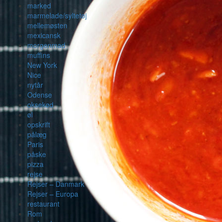
marked
marmelade/syltetøj
mellemøsten
mexicansk
morgenmad
muffins
New York
Nice
nytår
Odense
oksekød
øl
opskrift
pålæg
Paris
påske
pizza
rejse
Rejser – Danmark
Rejser – Europa
restaurant
Rom