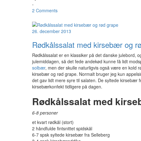
-
2 Comments
26. december 2013
Rødkålssalat med kirsebær og r
Rødkålssalat er en klassiker på det danske julebord, og 
julemiddagen, så det fede andekød kunne få lidt modsp
solbær
, men der skulle naturligvis også være en kold r
kirsebær og rød grape. Normalt bruger jeg kun appelsin 
det gav lidt mere syre til salaten. De syltede kirsebær 
kirsebærkonfekt tidligere på dagen.
Rødkålssalat med kirse
6-8 personer
et kvart rødkål (stort)
2 håndfulde fintsnittet spidskål
6-7 spsk syltede kirsebær fra Selleberg