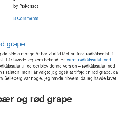
by
Piskeriset
-
8 Comments
ød grape
de sidste mange år har vi altid fået en frisk rødkålssalat til
il. I år lavede jeg som bekendt en
varm rødkålssalat med
ødkålssalat til, og det blev denne version – rødkålssalat med
i salaten, men i år valgte jeg også at tilføje en rød grape, da
fra Selleberg var nogle, jeg havde tilovers, da jeg havde lavet
bær og rød grape