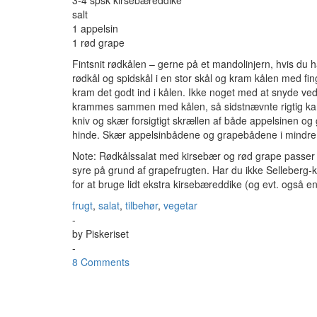
3-4 spsk kirsebæreddike
salt
1 appelsin
1 rød grape
Fintsnit rødkålen – gerne på et mandolinjern, hvis du h
rødkål og spidskål i en stor skål og kram kålen med f
kram det godt ind i kålen. Ikke noget med at snyde ved 
krammes sammen med kålen, så sidstnævnte rigtig kan 
kniv og skær forsigtigt skrællen af både appelsinen o
hinde. Skær appelsinbådene og grapebådene i mindre 
Note: Rødkålssalat med kirsebær og rød grape passer ri
syre på grund af grapefrugten. Har du ikke Selleberg
for at bruge lidt ekstra kirsebæreddike (og evt. også en
frugt
,
salat
,
tilbehør
,
vegetar
-
by
Piskeriset
-
8 Comments