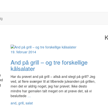
ig
K
19. februar 2014
And på grill – og tre forskellige
kålsalater
e
Har du prøvet and på grill – altså and stegt på grill? Jeg
ød
ved, at flere sværger til at tilberede juleanden på grillen,
g
men det er aldrig noget, jeg har prøvet. Ikke desto
mindre har gemalen talt meget om at prøve det, så vi
besluttede
…
and
,
grill
,
salat
-