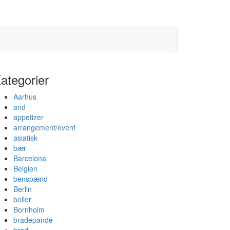
ategorier
Aarhus
and
appetizer
arrangement/event
asiatisk
bær
Barcelona
Belgien
benspænd
Berlin
boller
Bornholm
bradepande