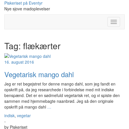
Skip
Piskeriset på Eventyr
to
Nye sjove madoplevelser
content
Toggle
Navigati
Tag:
flækærter
16. august 2016
Vegetarisk mango dahl
Jeg er ret begejstret for denne mango dahl, som jeg fandt en
opskrift på, da jeg researchede i forbindelse med mit indiske
benspænd. Det er en sødmefuld vegetarisk ret, og vi spiste den
sammen med hjemmebagte naanbrød. Jeg så den originale
opskrift på mango dahl
…
indisk
,
vegetar
-
by
Piskeriset