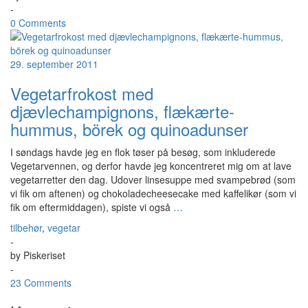
-
0 Comments
29. september 2011
Vegetarfrokost med
djævlechampignons, flækærte-
hummus, börek og quinoadunser
I søndags havde jeg en flok tøser på besøg, som inkluderede
Vegetarvennen, og derfor havde jeg koncentreret mig om at lave
vegetarretter den dag. Udover linsesuppe med svampebrød (som
vi fik om aftenen) og chokoladecheesecake med kaffelikør (som vi
fik om eftermiddagen), spiste vi også
…
tilbehør
,
vegetar
-
by
Piskeriset
-
23 Comments