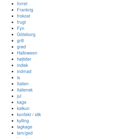
forret
Frankrig
frokost
frugt
Fyn
Göteborg
grill
grød
Halloween
højtider
indisk
indmad
is
Italien
italiensk
jul
kage
kalkun
konfekt / slik
kylling
lagkage
lam/ged