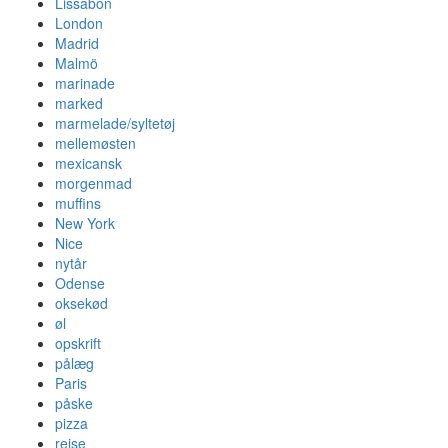
Lissabon
London
Madrid
Malmö
marinade
marked
marmelade/syltetøj
mellemøsten
mexicansk
morgenmad
muffins
New York
Nice
nytår
Odense
oksekød
øl
opskrift
pålæg
Paris
påske
pizza
rejse