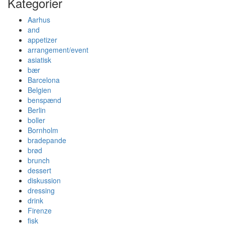
Kategorier
Aarhus
and
appetizer
arrangement/event
asiatisk
bær
Barcelona
Belgien
benspænd
Berlin
boller
Bornholm
bradepande
brød
brunch
dessert
diskussion
dressing
drink
Firenze
fisk