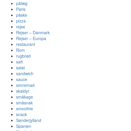
pålæg
Paris
påske
pizza
rejse
Rejser – Danmark
Rejser – Europa
restaurant
Rom
rugbrød
saft
salat
sandwich
sauce
simremad
skaldyr
småkage
småsnak
smoothie
snack
Sønderjylland
Spanien