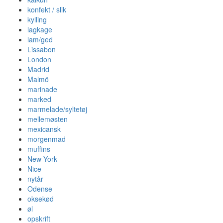
konfekt / slik
kylling
lagkage
lam/ged
Lissabon
London
Madrid
Malmö
marinade
marked
marmelade/syltetøj
mellemøsten
mexicansk
morgenmad
muffins
New York
Nice
nytår
Odense
oksekød
øl
opskrift