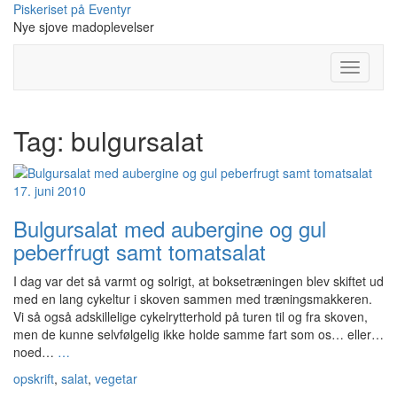
Skip
Piskeriset på Eventyr
to
Nye sjove madoplevelser
content
Toggle
Navigati
Tag:
bulgursalat
17. juni 2010
Bulgursalat med aubergine og gul
peberfrugt samt tomatsalat
I dag var det så varmt og solrigt, at boksetræningen blev skiftet ud
med en lang cykeltur i skoven sammen med træningsmakkeren.
Vi så også adskillelige cykelrytterhold på turen til og fra skoven,
men de kunne selvfølgelig ikke holde samme fart som os… eller…
noed…
…
opskrift
,
salat
,
vegetar
-