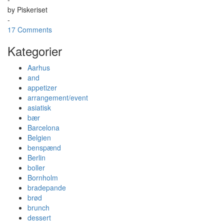
by
Piskeriset
-
17 Comments
Kategorier
Aarhus
and
appetizer
arrangement/event
asiatisk
bær
Barcelona
Belgien
benspænd
Berlin
boller
Bornholm
bradepande
brød
brunch
dessert