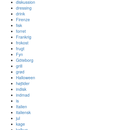
diskussion
dressing
drink
Firenze
fisk
forret
Frankrig
frokost
frugt
Fyn
Göteborg
grill
grød
Halloween
højtider
indisk
indmad
is
Italien
italiensk
jul
kage
kalkun