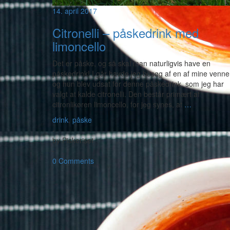
14. april 2017
Citronelli – påskedrink med
limoncello
Det er påske, og så skal man naturligvis have en
påskedrink! I går havde jeg besøg af en af mine venne
og hun blev udsat for denne påskedrink, som jeg har
valgt at kalde citronelli. Den består primært af
citronlikøren limoncello, for jeg synes, at
…
drink
,
påske
-
by
Piskeriset
-
0 Comments