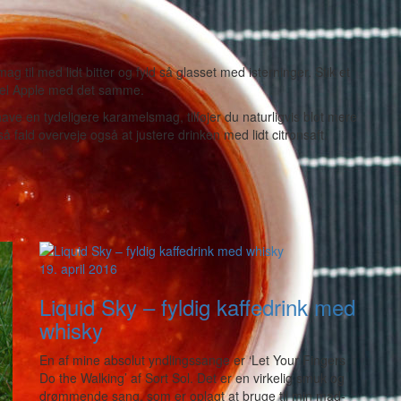
ag til med lidt bitter og fyld så glasset med isterninger. Stik et
amel Apple med det samme.
ave en tydeligere karamelsmag, tilføjer du naturligvis blot mere
så fald overveje også at justere drinken med lidt citronsaft.
19. april 2016
Liquid Sky – fyldig kaffedrink med
whisky
En af mine absolut yndlingssange er ‘Let Your Fingers
Do the Walking’ af Sort Sol. Det er en virkelig smuk og
drømmende sang, som er oplagt at bruge til min mad-