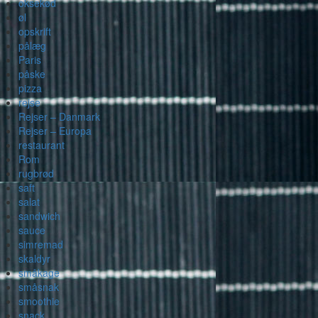
oksekød
øl
opskrift
pålæg
Paris
påske
pizza
rejse
Rejser – Danmark
Rejser – Europa
restaurant
Rom
rugbrød
saft
salat
sandwich
sauce
simremad
skaldyr
småkage
småsnak
smoothie
snack