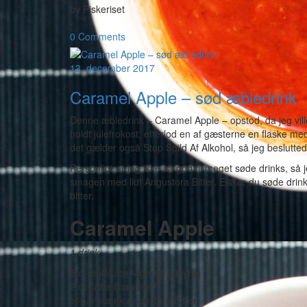
by
Piskeriset
-
0 Comments
13. december 2017
Caramel Apple – sød æbledrink
Denne æbledrink – Caramel Apple – opstod, da jeg ville
holdt julefrokost, efterlod en af gæsterne en flaske me
det gælder også Stop Spild Af Alkohol, så jeg beslutted
Personligt er jeg ikke så god til meget søde drinks, så 
smagen med lidt Angustora Bitter. Elsker du søde drink
bitter.
Caramel Apple
1 drink
6 cl æblejuice – gerne letsyrlig
2 cl Cuba Caramel
et par stænk Angostura Bitter