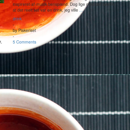
inspireret-af-musik-benspænd. Dog lige med det twistm
at det reelt set var en drink, jeg ville
…
drink
-
by
Piskeriset
-
r,
5 Comments