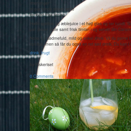
isterninger
et par tynde skiver æble
en kvist frisk timian
Hæld spiritus og æblejuice i et højt glas og rør rundt. Sm
par skiver æble samt frisk timian i og servér din Car
Note: En sødmefuld, mild og enkel drink. Vil du gerne h
spiritus, men så får du også en ret sød drink. Du kan i 
drink
,
frugt
-
by
Piskeriset
-
0 Comments