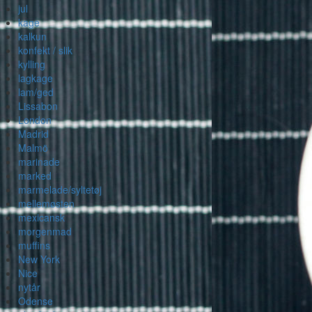
jul
kage
kalkun
konfekt / slik
kylling
lagkage
lam/ged
Lissabon
London
Madrid
Malmö
marinade
marked
marmelade/syltetøj
mellemøsten
mexicansk
morgenmad
muffins
New York
Nice
nytår
Odense