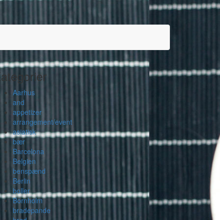
ategorier
Aarhus
and
appetizer
arrangement/event
asiatisk
bær
Barcelona
Belgien
benspænd
Berlin
boller
Bornholm
bradepande