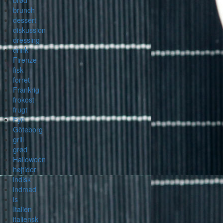
brød
brunch
dessert
diskussion
dressing
drink
Firenze
fisk
forret
Frankrig
frokost
frugt
Fyn
Göteborg
grill
grød
Halloween
højtider
indisk
indmad
is
Italien
italiensk