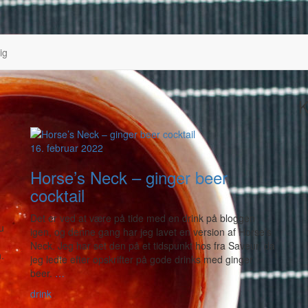
ig
K
16. februar 2022
Horse’s Neck – ginger beer
cocktail
d
Det er ved at være på tide med en drink på bloggen
u
igen, og denne gang har jeg lavet en version af Horse’s
Neck. Jeg har set den på et tidspunkt hos fra Saveur, da
.
jeg ledte efter opskrifter på gode drinks med ginger
beer.
…
drink
-