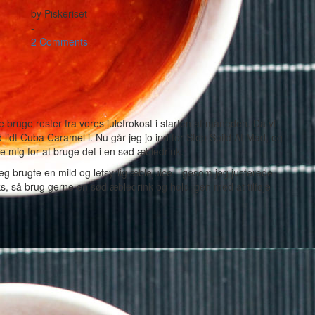
by
Piskeriset
-
2 Comments
 bruge rester fra vores julefrokost i starten af måneden. Da vi
d lidt Cuba Caramel i. Nu går jeg jo ind for Stop Spild Af Mad, og
e mig for at bruge det i en sød æbledrink.
jeg brugte en mild og letsyrlig æblejuice, ligesom jeg justerede
s, så brug gerne en sød æbledrink og hold igen med at tilføje