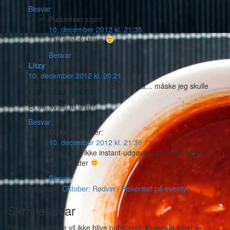
Besvar
Piskeriset
siger:
10. december 2012 kl. 21:35
Tak skal du have
Besvar
Litzy
siger:
10. december 2012 kl. 20:21
Har ikke rigtig turdet det der polenta… måske jeg skulle
tage mig sammen en dag.
Er det svært at lave?
Besvar
Piskeriset
siger:
10. december 2012 kl. 21:36
Niks – slet ikke instant-udgaven, som kun tager et
par minutter
Besvar
Pingback:
Oktober: Rødvin | Piskeriset på eventyr
Skriv et svar
Din e-mailadresse vil ikke blive publiceret.
Krævede felter er