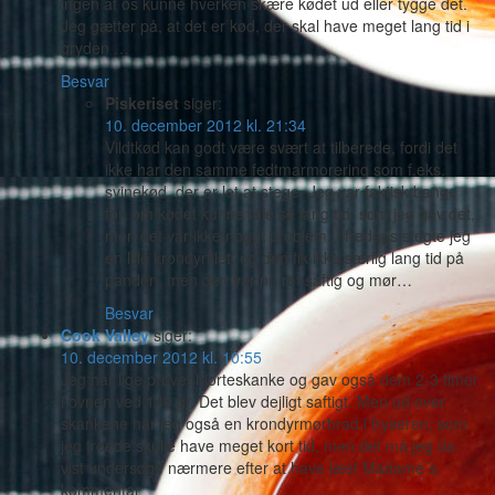
ingen af os kunne hverken skære kødet ud eller tygge det.
Jeg gætter på, at det er kød, der skal have meget lang tid i
gryden …
Besvar
Piskeriset
siger:
10. december 2012 kl. 21:34
Vildtkød kan godt være svært at tilberede, fordi det
ikke har den samme fedtmarmorering som f.eks.
svinekød, der er let at stege. Jeg var faktisk bange
for, om kødet kunne tåle så lang tid, som jeg gav det,
men det var ikke noget problem. I fredags stegte jeg
en lille krondyrfilet, og den fik ikke særlig lang tid på
panden, men den var nu ret saftig og mør…
Besvar
Cook Valley
siger:
10. december 2012 kl. 10:55
Jeg har lige prøvet hjorteskanke og gav også dem 2-3 timer
i ovnen ved 140 gr. Det blev dejligt saftigt. Men ud over
skankene har jeg også en krondyrmørbrad i fryseren, som
jeg troede skulle have meget kort tid, men det må jeg da
vist undersøge nærmere efter at have læst Madame´s
kommentar