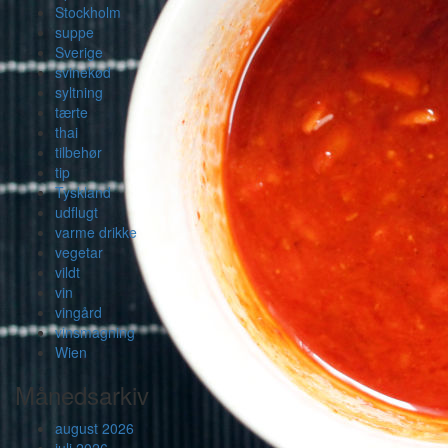
Stockholm
suppe
Sverige
svinekød
syltning
tærte
thai
tilbehør
tip
Tyskland
udflugt
varme drikke
vegetar
vildt
vin
vingård
vinsmagning
Wien
Månedsarkiv
august 2026