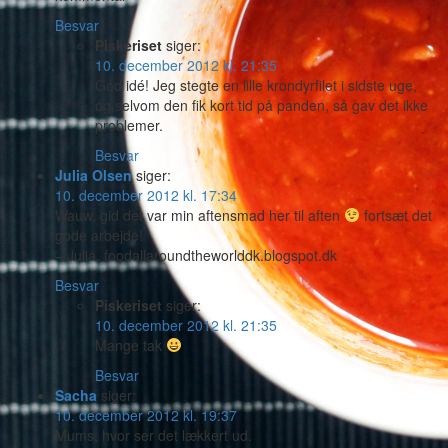
Besvar
Piskeriset
siger:
10. december 2012 kl. 21:35
God idé! Jeg stegte en lille krondyrfilet i sidste uge,
og selvom den fik kort tid på panden, så gav det ikke
problemer.
Besvar
Julia Olsen
siger:
10. december 2012 kl. 17:34
Wauw, gid det var min aftensmad her til aften
fortsæt det
gode arbejde!
– Julia, foodallaroundtheworlddk.blogspot.dk
Besvar
Piskeriset
siger:
10. december 2012 kl. 21:35
Mange tak
Besvar
Sacha
siger:
10. december 2012 kl. 19:37
Mums, hvor ser det lækkert ud.