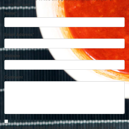
markeret med
*
Name
*
Email Address
*
Website
Comment
Save my name, email, and website in this browser for the