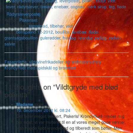
Rådyrsleverpostej
Author:
Piskeriset
Filed Under:
simremad
,
tilbehør
,
vildt
Tags:
benspænd 12-2012
,
bouillon
,
enebær
,
fløde
,
grøntsagsbouillon
,
gulerødder
,
hvidløg
,
krondyr
,
rødløg
,
rødvin
,
salvie
Fasanrilette, vildsvinefrikadeller og rødbedechutney
Krondyrfilet med spidskål og brombær
11 thoughts on “Vildtgryde med blød
polenta”
Madame
siger:
10. december 2012 kl. 08:24
Det lyder meget lækkert, Piskeris! Krondyrkød minder mig
om sidst, vi var inviteret til en af vores meget gode venner.
Han havde købt krondyrkød og tilberedt som bøffer. Men