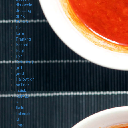
diskussion
dressing
drink
Firenze
fisk
forret
Frankrig
frokost
frugt
Fyn
Göteborg
grill
grød
Halloween
højtider
indisk
indmad
is
Italien
italiensk
jul
kage