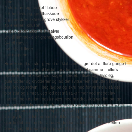
smør
2 store rødløg, skåret i både
5-6 fed hvidløg, grofthakkede
4 gulerødder skåret i grove stykker
15 enebær, knuste
2 spsk grofthakket frisk salvie
3½ dl lamme- eller grøntsagsbouillon
3-4 dl rødvin
evt. 1½ dl fløde
salt og peber
Brun kødet i en stor gryde i en klat smør – gør det af flere gange i
stedet for at hælde al kødet i gryden med det samme – ellers
risikerer du, at kødet blot koger i stedet. Tilsæt løg, hvidløg,
gulerødder og krydderier og lad det svitse fem minutter. Hæld
bouillon og rødvin i, læg låg på og skru ned for varmen, så det
blot står og simrer. Jeg lod det stå i 2-3 timer ved meget lav
varme, men du kan også nøjes med mindre. Jeg var lidt bange
for, om kødet kunne tåle det, men der var ingen problemer – det
var fint mørt, da vi skulle spise det. Jeg puttede lidt fløde i min
vildtgryde til sidst, men det er ikke strengt nødvendigt, og jeg
gjorde det primært for at udrydde den sidste rest fløde. Retten
blev smagt til med salt og peber til sidst.