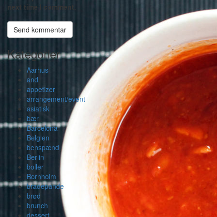
next time I comment.
Kategorier
Aarhus
and
appetizer
arrangement/event
asiatisk
bær
Barcelona
Belgien
benspænd
Berlin
boller
Bornholm
bradepande
brød
brunch
dessert