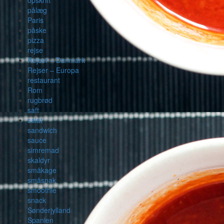
opskrift
pålæg
Paris
påske
pizza
rejse
Rejser – Danmark
Rejser – Europa
restaurant
Rom
rugbrød
saft
salat
sandwich
sauce
simremad
skaldyr
småkage
småsnak
smoothie
snack
Sønderjylland
Spanien