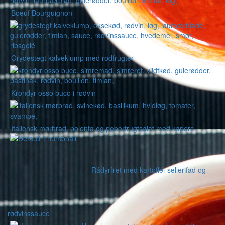
Boeuf Bourguignon
Grydestegt kalveklump med rodfrugter
Krondyr osso buco i rødvin
Italiensk mørbrad, polenta og peberfrugtsalat med kapers
Rådyrfilet med kartoffel-sellerifad og
rødvinssauce