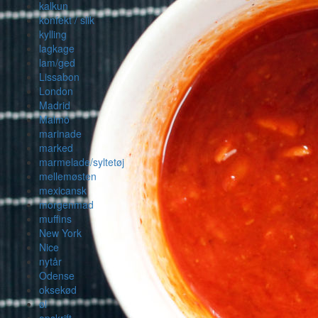
kalkun
konfekt / slik
kylling
lagkage
lam/ged
Lissabon
London
Madrid
Malmö
marinade
marked
marmelade/syltetøj
mellemøsten
mexicansk
morgenmad
muffins
New York
Nice
nytår
Odense
oksekød
øl