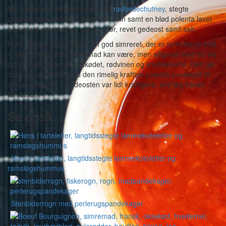
Min vildtgryde blev serveret med
rødbedechutney
, stegte
champignons smagt til med rosmarin samt en blød polenta lavet
på instant polentamel, vand, smør, revet gedeost samt salt.
Note: Denne vildtgryde er en god simreret, der er forholdsvis mild
– ikke så tung som simremad kan være, men alligevel med en vis
pondus på grund af vildtkødet, rødvinen og krydderierne. Den gik
også fint sammen med den rimelig kraftige polenta (undskyld til
osteskeptikeren – gedeosten var lidt kraftigere, end jeg havde
forventet).
Se også:
Høns i tarteletter, langtidsstegte lammekoteletter og
ramsløgshummus
Stenbiderrogn med perlerugspandekager