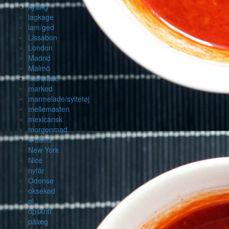
kylling
lagkage
lam/ged
Lissabon
London
Madrid
Malmö
marinade
marked
marmelade/syltetøj
mellemøsten
mexicansk
morgenmad
muffins
New York
Nice
nytår
Odense
oksekød
øl
opskrift
pålæg