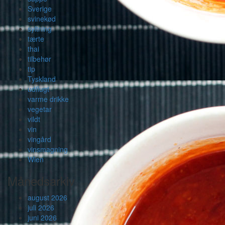
Sverige
svinekød
syltning
tærte
thai
tilbehør
tip
Tyskland
udflugt
varme drikke
vegetar
vildt
vin
vingård
vinsmagning
Wien
Månedsarkiv
august 2026
juli 2026
juni 2026