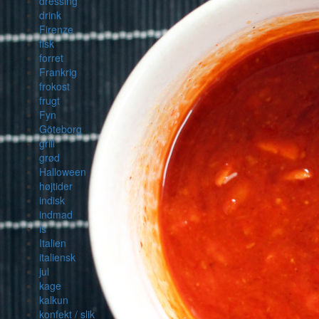
dressing
drink
Firenze
fisk
forret
Frankrig
frokost
frugt
Fyn
Göteborg
grill
grød
Halloween
højtider
indisk
indmad
is
Italien
italiensk
jul
kage
kalkun
konfekt / slik