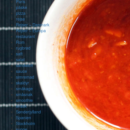
Paris
påske
pizza
rejse
Rejser – Danmark
Rejser – Europa
restaurant
Rom
rugbrød
saft
salat
sandwich
sauce
simremad
skaldyr
småkage
småsnak
smoothie
snack
Sønderjylland
Spanien
Stockholm
suppe