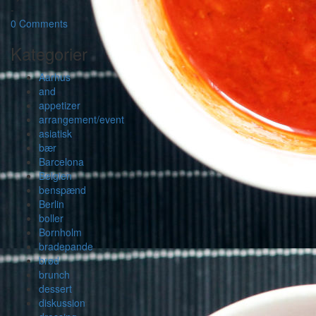
-
0 Comments
Kategorier
Aarhus
and
appetizer
arrangement/event
asiatisk
bær
Barcelona
Belgien
benspænd
Berlin
boller
Bornholm
bradepande
brød
brunch
dessert
diskussion