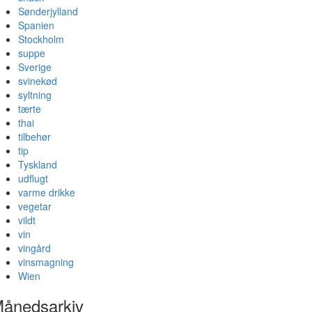
Sønderjylland
Spanien
Stockholm
suppe
Sverige
svinekød
syltning
tærte
thai
tilbehør
tip
Tyskland
udflugt
varme drikke
vegetar
vildt
vin
vingård
vinsmagning
Wien
ånedsarkiv