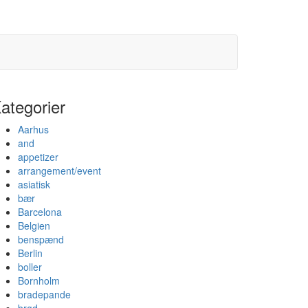
ategorier
Aarhus
and
appetizer
arrangement/event
asiatisk
bær
Barcelona
Belgien
benspænd
Berlin
boller
Bornholm
bradepande