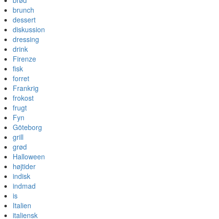
brød
brunch
dessert
diskussion
dressing
drink
Firenze
fisk
forret
Frankrig
frokost
frugt
Fyn
Göteborg
grill
grød
Halloween
højtider
indisk
indmad
is
Italien
italiensk