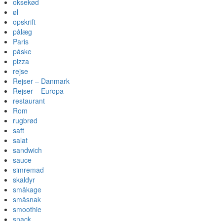
oksekød
øl
opskrift
pålæg
Paris
påske
pizza
rejse
Rejser – Danmark
Rejser – Europa
restaurant
Rom
rugbrød
saft
salat
sandwich
sauce
simremad
skaldyr
småkage
småsnak
smoothie
snack