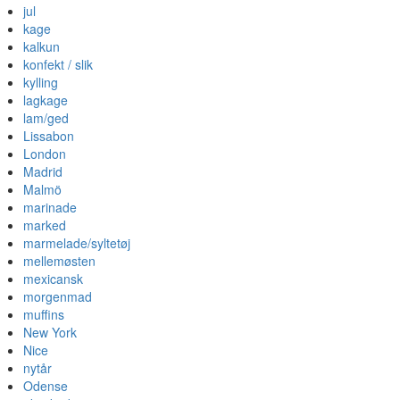
jul
kage
kalkun
konfekt / slik
kylling
lagkage
lam/ged
Lissabon
London
Madrid
Malmö
marinade
marked
marmelade/syltetøj
mellemøsten
mexicansk
morgenmad
muffins
New York
Nice
nytår
Odense