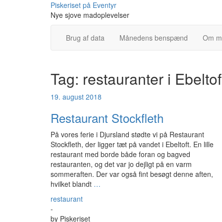
Skip
Piskeriset på Eventyr
to
Nye sjove madoplevelser
content
Brug af data
Månedens benspænd
Om m
Tag:
restauranter i Ebeltof
19. august 2018
Restaurant Stockfleth
På vores ferie i Djursland stødte vi på Restaurant
Stockfleth, der ligger tæt på vandet i Ebeltoft. En lille
restaurant med borde både foran og bagved
restauranten, og det var jo dejligt på en varm
sommeraften. Der var også fint besøgt denne aften,
hvilket blandt
…
restaurant
-
by
Piskeriset