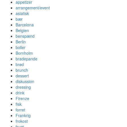
appetizer
arrangement/event
asiatisk
bær
Barcelona
Belgien
benspænd
Berlin
boller
Bornholm
bradepande
brød
brunch
dessert
diskussion
dressing
drink
Firenze
fisk
forret
Frankrig
frokost
frugt