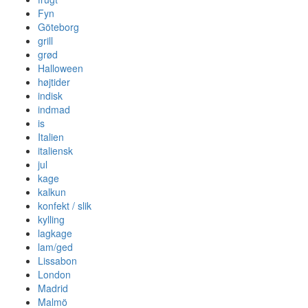
Fyn
Göteborg
grill
grød
Halloween
højtider
indisk
indmad
is
Italien
italiensk
jul
kage
kalkun
konfekt / slik
kylling
lagkage
lam/ged
Lissabon
London
Madrid
Malmö