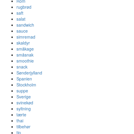
Rom
rugbrød
saft
salat
sandwich
sauce
simremad
skaldyr
småkage
småsnak
smoothie
snack
Sønderjylland
Spanien
Stockholm
suppe
Sverige
svinekød
syltning
tærte
thai
tilbehør
tip