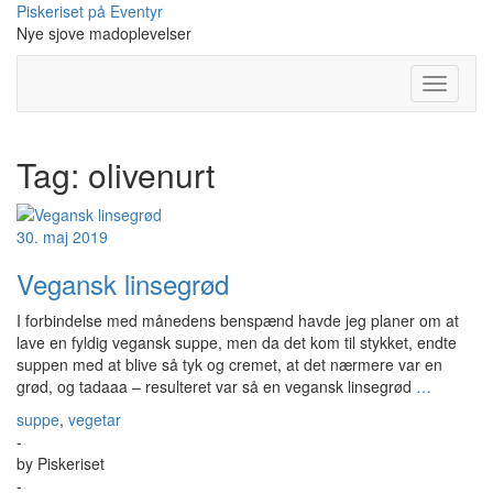
Skip
Piskeriset på Eventyr
to
Nye sjove madoplevelser
content
Toggle
Navigati
Tag:
olivenurt
30. maj 2019
Vegansk linsegrød
I forbindelse med månedens benspænd havde jeg planer om at
lave en fyldig vegansk suppe, men da det kom til stykket, endte
suppen med at blive så tyk og cremet, at det nærmere var en
grød, og tadaaa – resulteret var så en vegansk linsegrød
…
suppe
,
vegetar
-
by
Piskeriset
-