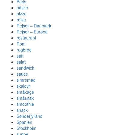
Paris
påske
pizza
rejse
Rejser – Danmark
Rejser – Europa
restaurant
Rom
rugbrød
saft
salat
sandwich
sauce
simremad
skaldyr
småkage
småsnak
smoothie
snack
Sønderjylland
Spanien
Stockholm
suppe