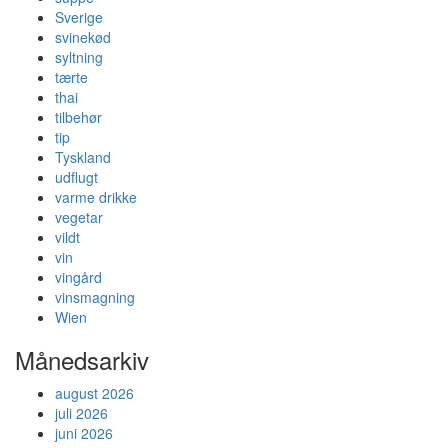
Sverige
svinekød
syltning
tærte
thai
tilbehør
tip
Tyskland
udflugt
varme drikke
vegetar
vildt
vin
vingård
vinsmagning
Wien
Månedsarkiv
august 2026
juli 2026
juni 2026