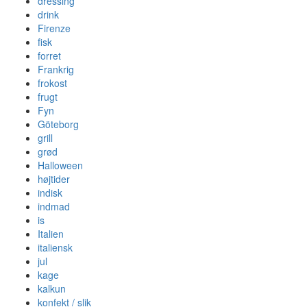
dressing
drink
Firenze
fisk
forret
Frankrig
frokost
frugt
Fyn
Göteborg
grill
grød
Halloween
højtider
indisk
indmad
is
Italien
italiensk
jul
kage
kalkun
konfekt / slik