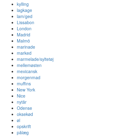
kylling
lagkage
lam/ged
Lissabon
London
Madrid
Malmö
marinade
marked
marmelade/syltetøj
mellemøsten
mexicansk
morgenmad
muffins
New York
Nice
nytår
Odense
oksekød
øl
opskrift
pålæg