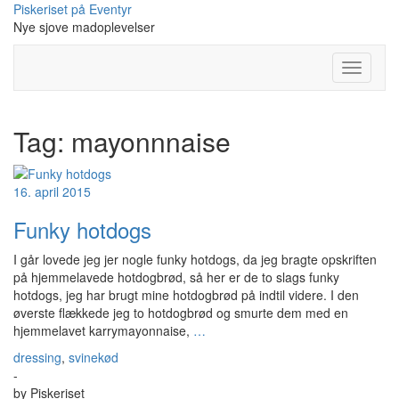
Skip
Piskeriset på Eventyr
to
Nye sjove madoplevelser
content
Toggle
Navigati
Tag:
mayonnnaise
16. april 2015
Funky hotdogs
I går lovede jeg jer nogle funky hotdogs, da jeg bragte opskriften
på hjemmelavede hotdogbrød, så her er de to slags funky
hotdogs, jeg har brugt mine hotdogbrød på indtil videre. I den
øverste flækkede jeg to hotdogbrød og smurte dem med en
hjemmelavet karrymayonnaise,
…
dressing
,
svinekød
-
by
Piskeriset