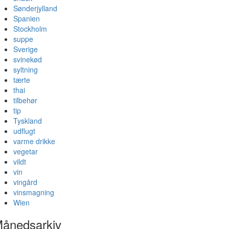
Sønderjylland
Spanien
Stockholm
suppe
Sverige
svinekød
syltning
tærte
thai
tilbehør
tip
Tyskland
udflugt
varme drikke
vegetar
vildt
vin
vingård
vinsmagning
Wien
ånedsarkiv