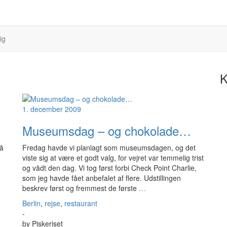
ig
K
1. december 2009
Museumsdag – og chokolade…
så
Fredag havde vi planlagt som museumsdagen, og det
viste sig at være et godt valg, for vejret var temmelig trist
og vådt den dag. Vi tog først forbi Check Point Charlie,
som jeg havde fået anbefalet af flere. Udstillingen
beskrev først og fremmest de første
…
Berlin
,
rejse
,
restaurant
-
by
Piskeriset