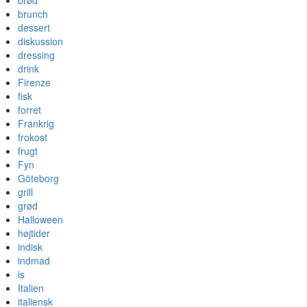
brød
brunch
dessert
diskussion
dressing
drink
Firenze
fisk
forret
Frankrig
frokost
frugt
Fyn
Göteborg
grill
grød
Halloween
højtider
indisk
indmad
is
Italien
italiensk