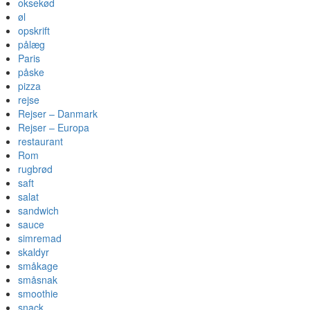
oksekød
øl
opskrift
pålæg
Paris
påske
pizza
rejse
Rejser – Danmark
Rejser – Europa
restaurant
Rom
rugbrød
saft
salat
sandwich
sauce
simremad
skaldyr
småkage
småsnak
smoothie
snack