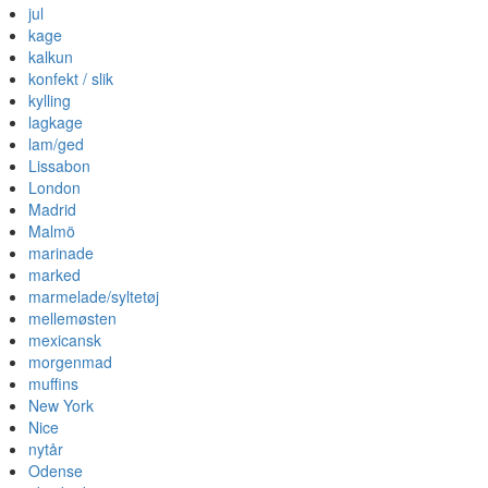
jul
kage
kalkun
konfekt / slik
kylling
lagkage
lam/ged
Lissabon
London
Madrid
Malmö
marinade
marked
marmelade/syltetøj
mellemøsten
mexicansk
morgenmad
muffins
New York
Nice
nytår
Odense