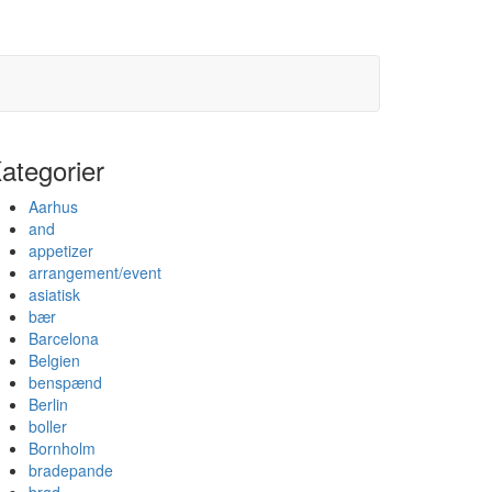
ategorier
Aarhus
and
appetizer
arrangement/event
asiatisk
bær
Barcelona
Belgien
benspænd
Berlin
boller
Bornholm
bradepande