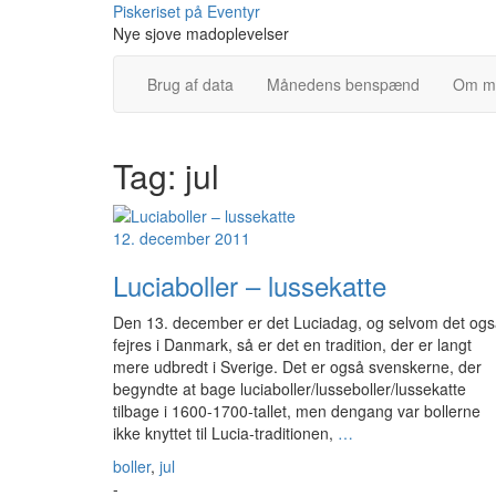
Skip
Piskeriset på Eventyr
to
Nye sjove madoplevelser
content
Brug af data
Månedens benspænd
Om m
Tag:
jul
12. december 2011
Luciaboller – lussekatte
Den 13. december er det Luciadag, og selvom det og
fejres i Danmark, så er det en tradition, der er langt
mere udbredt i Sverige. Det er også svenskerne, der
begyndte at bage luciaboller/lusseboller/lussekatte
tilbage i 1600-1700-tallet, men dengang var bollerne
ikke knyttet til Lucia-traditionen,
…
boller
,
jul
-