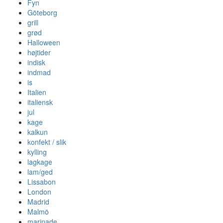
Fyn
Göteborg
grill
grød
Halloween
højtider
indisk
indmad
is
Italien
italiensk
jul
kage
kalkun
konfekt / slik
kylling
lagkage
lam/ged
Lissabon
London
Madrid
Malmö
marinade