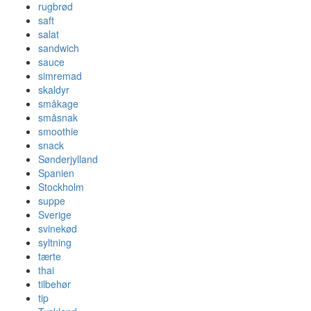
rugbrød
saft
salat
sandwich
sauce
simremad
skaldyr
småkage
småsnak
smoothie
snack
Sønderjylland
Spanien
Stockholm
suppe
Sverige
svinekød
syltning
tærte
thai
tilbehør
tip