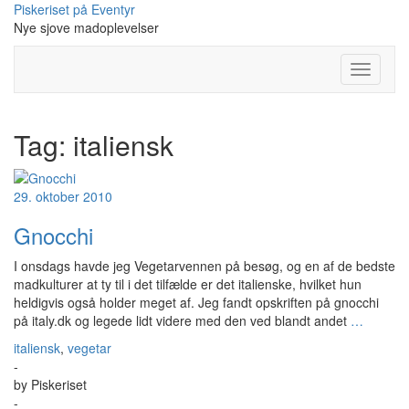
Skip
Piskeriset på Eventyr
to
Nye sjove madoplevelser
content
Toggle
Navigati
Tag:
italiensk
29. oktober 2010
Gnocchi
I onsdags havde jeg Vegetarvennen på besøg, og en af de bedste
madkulturer at ty til i det tilfælde er det italienske, hvilket hun
heldigvis også holder meget af. Jeg fandt opskriften på gnocchi
på italy.dk og legede lidt videre med den ved blandt andet
…
italiensk
,
vegetar
-
by
Piskeriset
-