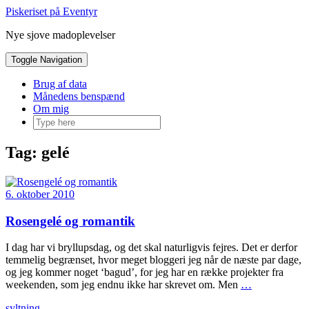
Skip
Piskeriset på Eventyr
to
Nye sjove madoplevelser
content
Toggle Navigation
Brug af data
Månedens benspænd
Om mig
Tag:
gelé
6. oktober 2010
Rosengelé og romantik
I dag har vi bryllupsdag, og det skal naturligvis fejres. Det er derfor
temmelig begrænset, hvor meget bloggeri jeg når de næste par dage,
og jeg kommer noget ‘bagud’, for jeg har en række projekter fra
weekenden, som jeg endnu ikke har skrevet om. Men
…
syltning