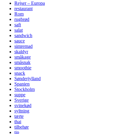
Rejser – Europa
restaurant
Rom
rugbrød
saft
salat
sandwich
sauce
simremad
skaldyr
småkage
småsnak
smoothie
snack
Sønderjylland
Spanien
Stockholm
suppe
Sverige
svinekød
syltning
tærte
thai
tilbehør
tip