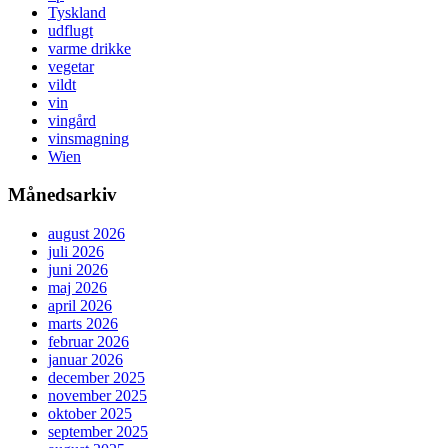
Tyskland
udflugt
varme drikke
vegetar
vildt
vin
vingård
vinsmagning
Wien
Månedsarkiv
august 2026
juli 2026
juni 2026
maj 2026
april 2026
marts 2026
februar 2026
januar 2026
december 2025
november 2025
oktober 2025
september 2025