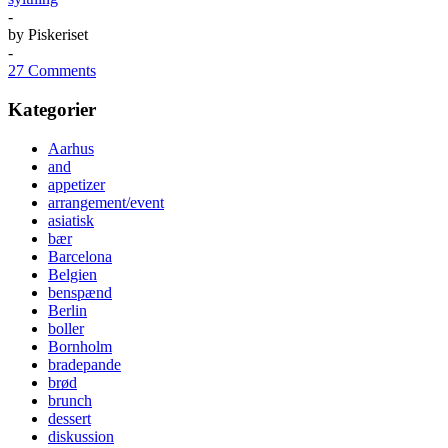
-
by
Piskeriset
-
27 Comments
Kategorier
Aarhus
and
appetizer
arrangement/event
asiatisk
bær
Barcelona
Belgien
benspænd
Berlin
boller
Bornholm
bradepande
brød
brunch
dessert
diskussion