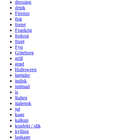
dressing
drink
Firenze
fisk
forret
Frankrig
frokost
frugt
Fyn
Göteborg
grill
grød
Halloween
højtider
indisk
indmad
is
Italien
italiensk
jul
kage
kalkun
konfekt / slik
kylling
lagkage