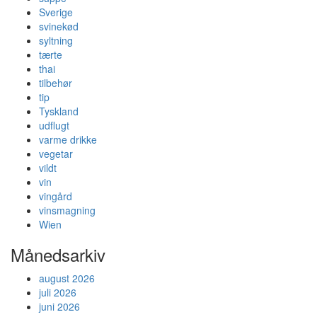
Sverige
svinekød
syltning
tærte
thai
tilbehør
tip
Tyskland
udflugt
varme drikke
vegetar
vildt
vin
vingård
vinsmagning
Wien
Månedsarkiv
august 2026
juli 2026
juni 2026