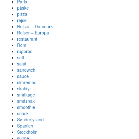
Paris
påske
pizza
rejse
Rejser – Danmark
Rejser – Europa
restaurant
Rom
rugbrød
saft
salat
sandwich
sauce
simremad
skaldyr
småkage
småsnak
smoothie
snack
Sønderjylland
Spanien
Stockholm
suppe