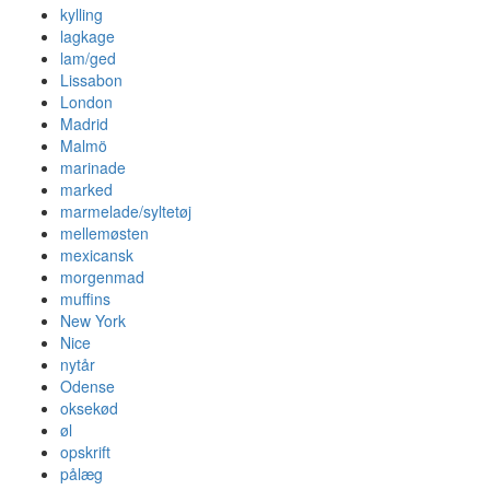
kylling
lagkage
lam/ged
Lissabon
London
Madrid
Malmö
marinade
marked
marmelade/syltetøj
mellemøsten
mexicansk
morgenmad
muffins
New York
Nice
nytår
Odense
oksekød
øl
opskrift
pålæg