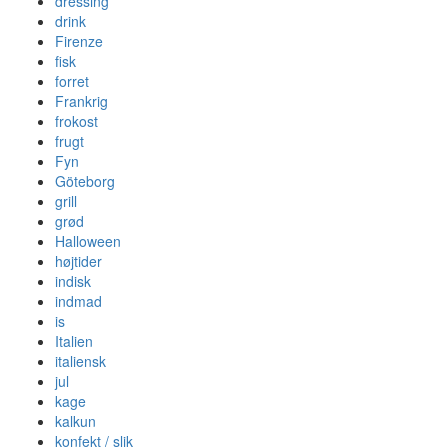
dressing
drink
Firenze
fisk
forret
Frankrig
frokost
frugt
Fyn
Göteborg
grill
grød
Halloween
højtider
indisk
indmad
is
Italien
italiensk
jul
kage
kalkun
konfekt / slik