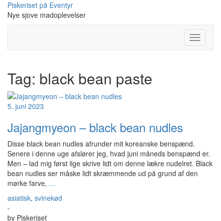
Skip
Piskeriset på Eventyr
to
Nye sjove madoplevelser
content
Toggle
Navigati
Tag:
black bean paste
5. juni 2023
Jajangmyeon – black bean nudles
Disse black bean nudles afrunder mit koreanske benspænd.
Senere i denne uge afslører jeg, hvad juni måneds benspænd er.
Men – lad mig først lige skrive lidt om denne lækre nudelret. Black
bean nudles ser måske lidt skræmmende ud på grund af den
mørke farve,
…
asiatisk
,
svinekød
-
by
Piskeriset