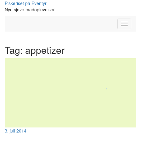
Skip
Piskeriset på Eventyr
to
Nye sjove madoplevelser
content
Toggle N
Tag:
appetizer
3. juli 2014