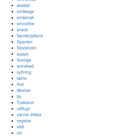
skaldyr
småkage
småsnak
smoothie
snack
Sønderjylland
Spanien
Stockholm
suppe
Sverige
svinekød
syltning
tærte
thai
tilbehør
tip
Tyskland
udflugt
varme drikke
vegetar
vildt
vin