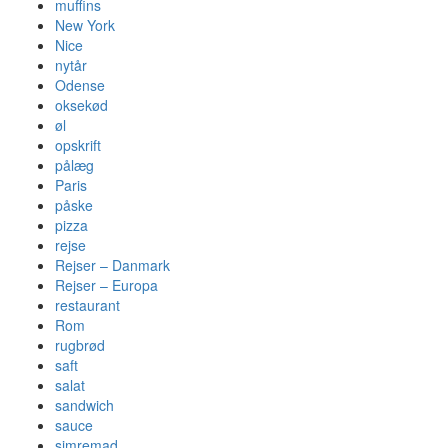
muffins
New York
Nice
nytår
Odense
oksekød
øl
opskrift
pålæg
Paris
påske
pizza
rejse
Rejser – Danmark
Rejser – Europa
restaurant
Rom
rugbrød
saft
salat
sandwich
sauce
simremad