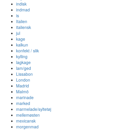
indisk
indmad
is
Italien
italiensk
jul
kage
kalkun
konfekt / slik
kylling
lagkage
lam/ged
Lissabon
London
Madrid
Malmö
marinade
marked
marmelade/syltetøj
mellemøsten
mexicansk
morgenmad