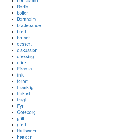
benspænd
Berlin
boller
Bornholm
bradepande
brød
brunch
dessert
diskussion
dressing
drink
Firenze
fisk
forret
Frankrig
frokost
frugt
Fyn
Göteborg
grill
grød
Halloween
højtider