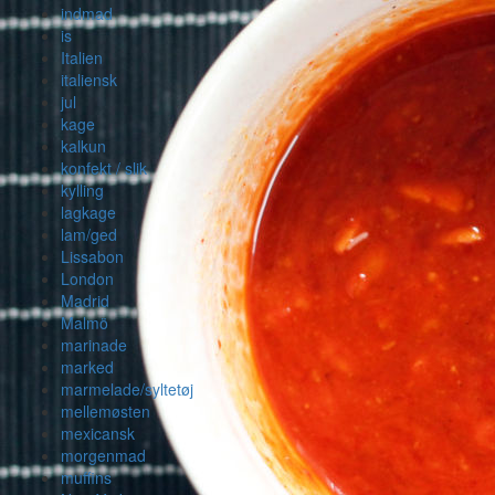
indmad
is
Italien
italiensk
jul
kage
kalkun
konfekt / slik
kylling
lagkage
lam/ged
Lissabon
London
Madrid
Malmö
marinade
marked
marmelade/syltetøj
mellemøsten
mexicansk
morgenmad
muffins