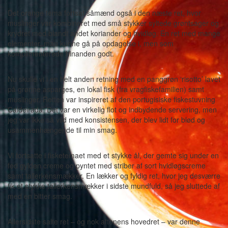
Det orange tema fortsat såmænd også i den næste ret, hvor
muslinger var kombineret med små stykker syltede grøntsager og
krydret med blandt andet koriander og hvidløg. En ret med mange
elementer, man kunne gå på opdagelse i, men som
komplimenterede hinanden godt.
Nu skulle vi i en helt anden retning med en panggrøn ‘risotto’ lavet
på grønne asparges, en lokal fisk (fra vragfiskefamilien) samt
muslinger. Retten var inspireret af den portugisiske fiskestuvning
Caldeirada. Det var en virkelig flot og indbydende servering, men
jeg var ikke så vild med konsistensen, der blev lidt for blød og
usammenhængende til min smag.
Vi fortsatte i fisketemaet med et stykke ål, der gemte sig under en
fed gylden creme og pyntet med striber af sort hvidløgscreme
samt tallerkensmækker. En lækker og fyldig ret, hvor jeg desværre
fik et stykke tallerkensmækker i sidste mundfuld, så jeg sluttede af
med en bitter smag.
Allersidste salte ret – og nok aftenens hovedret – var denne