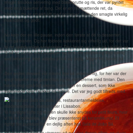
meget smukke servering med blæksprutte og ris, der var pyntet
med små buketter af tang. Det er en ret mættende ret, da
blæksprutte er smækfyldt med proteiner, men den smagte virkelig
nuanceret og godt.
Nu kom der en lille pause, inden den første af de to desserter
kom på banen. Og her foldede køkkenet sig virkelig ud, for det var
to ret usædvanlige serveringer. Den første var lavet på kalabas og
lå på en creme med basilikum og lime. En ret frisk og ikke særlig
sød servering, men aldeles smuk og dejlig. Meget fint fundet på.
Den anden dessert var mindst lige så usædvanlig, for her var der
stegt brioche med gulerodsis og en mild creme med timian. Den
havde dog også lidt sødme, men igen en dessert, som ikke
svømmede over i sukker og fedme. Det var jeg godt tilfreds med.
Vi fravalgte kaffe og te men skulle ikke snydes for petit fours, hvor
vi fik tre forskellige, der blev præsenteret på keramikkunst. Et
rigtigt fint punktum for en dejlig aften hos Sala de João Sá.
Det blev som sagt en vinmenu på syv glas denne aften, og vi var