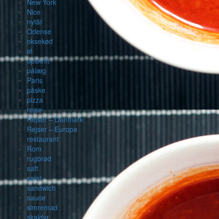
New York
Nice
nytår
Odense
oksekød
øl
opskrift
pålæg
Paris
påske
pizza
rejse
Rejser – Danmark
Rejser – Europa
restaurant
Rom
rugbrød
saft
salat
sandwich
sauce
simremad
skaldyr