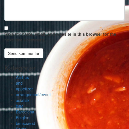
Save my name, email, and website in this browser for the
next time I comment.
Kategorier
Aarhus
and
appetizer
arrangement/event
asiatisk
bær
Barcelona
Belgien
benspænd