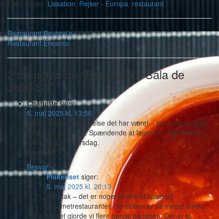
Filed Under:
Lissabon
,
Rejser - Europa
,
restaurant
Restaurant Boubou’s
Restaurant Encanto
2 thoughts on “Restaurant Sala de
João Sá”
Charlotte
siger:
5. maj 2025 kl. 13:56
Wau – sikke en oplevelse det har været – tak fordi du gider
dele med os andre. Spændende at læse om. Tak Piskeris,
en rigtig god forårsdag.
Charlotte
Besvar
Piskeriset
siger:
5. maj 2025 kl. 20:13
Selv tak – det er noget lettere at spise på
gourmetrestauranter, når prisen er så meget lavere,
så det gjorde vi flere gange på ferien. Der er to