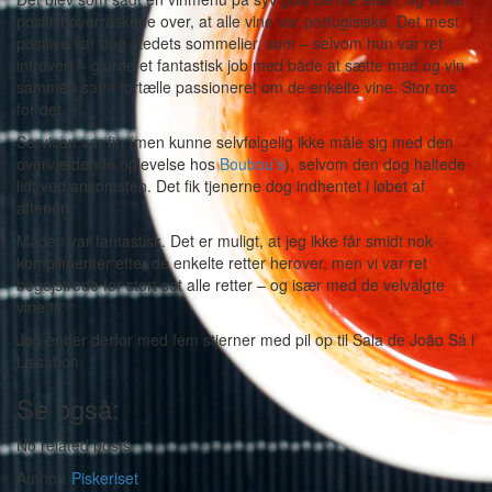
positivt overraskede over, at alle vine var portugisiske. Det mest
positive var dog stedets sommelier, som – selvom hun var ret
introvert – gjorde et fantastisk job med både at sætte mad og vin
sammen samt fortælle passioneret om de enkelte vine. Stor ros
for det.
Servicen var fin (men kunne selvfølgelig ikke måle sig med den
overvældende oplevelse hos
Boubou’s
), selvom den dog haltede
lidt ved ankomsten. Det fik tjenerne dog indhentet i løbet af
aftenen.
Maden var fantastisk. Det er muligt, at jeg ikke får smidt nok
komplimenter efter de enkelte retter herover, men vi var ret
begejstrede for stort set alle retter – og især med de velvalgte
vine til.
Jeg ender derfor med fem stjerner med pil op til Sala de João Sá i
Lissabon.
Se også:
No related posts.
Author:
Piskeriset