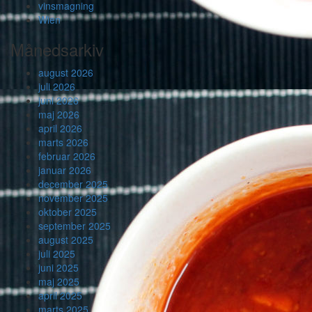
vinsmagning
Wien
Månedsarkiv
august 2026
juli 2026
juni 2026
maj 2026
april 2026
marts 2026
februar 2026
januar 2026
december 2025
november 2025
oktober 2025
september 2025
august 2025
juli 2025
juni 2025
maj 2025
april 2025
marts 2025