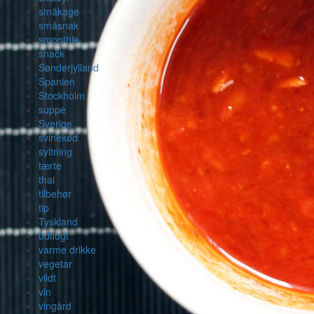
småkage
småsnak
smoothie
snack
Sønderjylland
Spanien
Stockholm
suppe
Sverige
svinekød
syltning
tærte
thai
tilbehør
tip
Tyskland
udflugt
varme drikke
vegetar
vildt
vin
vingård