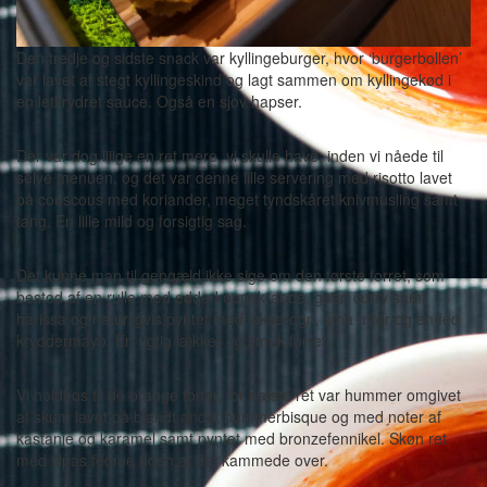
Den tredje og sidste snack var kyllingeburger, hvor ‘burgerbollen’
var lavet af stegt kyllingeskind og lagt sammen om kyllingekød i
en letkrydret sauce. Også en sjov hapser.
Der var dog liiige en ret mere, vi skulle have, inden vi nåede til
selve menuen, og det var denne lille servering med risotto lavet
på couscous med koriander, meget tyndskåret knivmusling samt
tang. En lille mild og forsigtig sag.
Det kunne man til gengæld ikke sige om den første forret, som
bestod af en rulle med edderkoppekrabbe, goan curry samt
harissa og naturligvis pyntet med lakserogn, små urter og en fed
kryddermayo. En rigtig lækker og smuk forret.
Vi holdt os til de orange toner, for næste ret var hummer omgivet
af skum lavet på blandt andet hummerbisque og med noter af
kastanje og karamel samt pyntet med bronzefennikel. Skøn ret
med tilpas fedme uden at det kammede over.