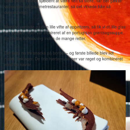
(glas plejer i øvrigt sjældent at være helt så store, når det gælder
vinmenuer på gourmetrestauranter, så det virkede ikke så
overskueligt).
Mens vi ventede på den lille vifte af appetizers, så fik vi et lille glas
lun bouillon, som var inspireret af en portugisisk grøntsagssuppe.
En fin lille forfriskning inden de mange retter.
Der kom nu tre snacks på bordet – og første billede blev lidt
rystet, beklager. De fine hjertemuslinger var røget og kombineret
med lidt kaviar.