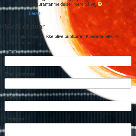
restaurantanmeldelser mere på vej
Besvar
Skriv et svar
Din e-mailadresse vil ikke blive publiceret.
Krævede felter er
markeret med
*
Name
*
Email Address
*
Website
Comment