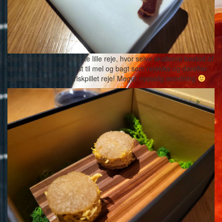
Den næste var den fineste lille reje, hvor selve skallerne bestod af
tørret reje, der var knust til mel og bagt som rejekiks og derefter
lagt sammen om en friskpillet reje! Meget nysselig anretning