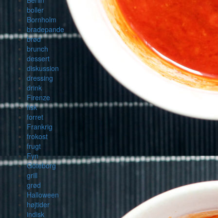
Berlin
boller
Bornholm
bradepande
brød
brunch
dessert
diskussion
dressing
drink
Firenze
fisk
forret
Frankrig
frokost
frugt
Fyn
Göteborg
grill
grød
Halloween
højtider
indisk