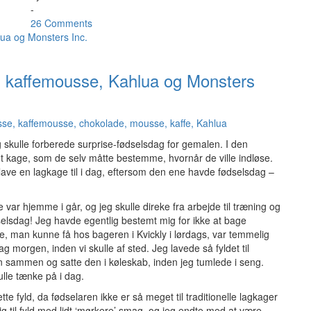
-
26 Comments
kaffemousse, Kahlua og Monsters
 skulle forberede surprise-fødselsdag for gemalen. I den
et kage, som de selv måtte bestemme, hvornår de ville indløse.
lave en lagkage til i dag, eftersom den ene havde fødselsdag –
 var hjemme i går, og jeg skulle direke fra arbejde til træning og
dselsdag! Jeg havde egentlig bestemt mig for ikke at bage
man kunne få hos bageren i Kvickly i lørdags, var temmelig
morgen, inden vi skulle af sted. Jeg lavede så fyldet til
 sammen og satte den i køleskab, inden jeg tumlede i seng.
lle tænke på i dag.
te fyld, da fødselaren ikke er så meget til traditionelle lagkager
mig til fyld med lidt ‘mørkere’ smag, og jeg endte med at være