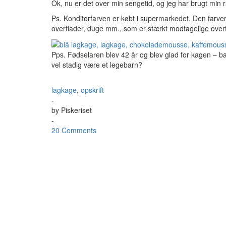
Ok, nu er det over min sengetid, og jeg har brugt min r
Ps. Konditorfarven er købt i supermarkedet. Den farve
overflader, duge mm., som er stærkt modtagelige overf
Pps. Fødselaren blev 42 år og blev glad for kagen – b
vel stadig være et legebarn?
lagkage
,
opskrift
-
by
Piskeriset
-
20 Comments