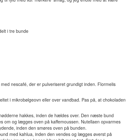
elt i tre bunde
 med nescafé, der er pulveriseret grundigt inden. Flormelis
ltet i mikrobølgeovn eller over vandbad. Pas på, at chokoladen
nødderne hakkes, inden de hældes over. Den næste bund
es om og lægges oven på kaffemoussen. Nutellaen opvarmes
e flydende, inden den smøres oven på bunden.
bund med kahlua, inden den vendes og lægges øverst på