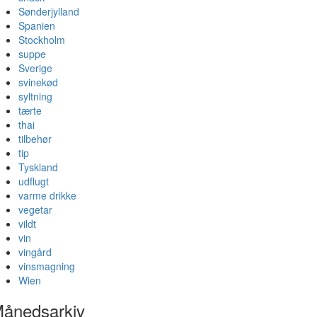
Sønderjylland
Spanien
Stockholm
suppe
Sverige
svinekød
syltning
tærte
thai
tilbehør
tip
Tyskland
udflugt
varme drikke
vegetar
vildt
vin
vingård
vinsmagning
Wien
ånedsarkiv