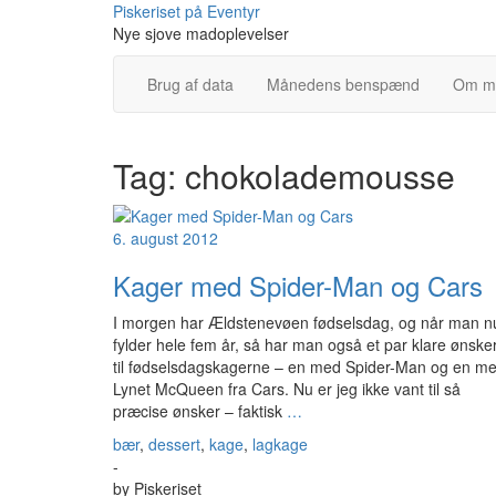
Skip
Piskeriset på Eventyr
to
Nye sjove madoplevelser
content
Brug af data
Månedens benspænd
Om m
Tag:
chokolademousse
6. august 2012
Kager med Spider-Man og Cars
I morgen har Ældstenevøen fødselsdag, og når man n
fylder hele fem år, så har man også et par klare ønske
til fødselsdagskagerne – en med Spider-Man og en m
Lynet McQueen fra Cars. Nu er jeg ikke vant til så
præcise ønsker – faktisk
…
bær
,
dessert
,
kage
,
lagkage
-
by
Piskeriset