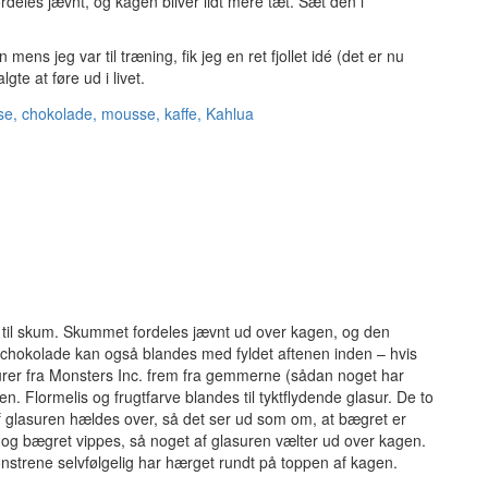
ordeles jævnt, og kagen bliver lidt mere tæt. Sæt den i
mens jeg var til træning, fik jeg en ret fjollet idé (det er nu
te at føre ud i livet.
 til skum. Skummet fordeles jævnt ud over kagen, og den
hokolade kan også blandes med fyldet aftenen inden – hvis
urer fra Monsters Inc. frem fra gemmerne (sådan noget har
en. Flormelis og frugtfarve blandes til tyktflydende glasur. De to
f glasuren hældes over, så det ser ud som om, at bægret er
, og bægret vippes, så noget af glasuren vælter ud over kagen.
monstrene selvfølgelig har hærget rundt på toppen af kagen.