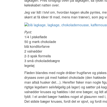
lagkagen. Pres forsigtigt oven på lagkagen, så fyldet f
køleskabet natten over.
Jeg var lidt i tvivl om, hvordan kagen skulle pyntes, men 
skønt at få ideer til mad, mens man træner), som jeg valg
Pynt:
1/4 l piskefløde
50 g mørk chokolade
blå konditorfarve
2 valnødder
2-3 spsk flormelis
3 små chokoladebægre
legetøj
Fløden blandes med nogle dråber frugtfarve og piskes
drysses oven på med hakket chokolade (den hakkede c
man altså husker det…). Herefter fisker man nogle fig
rigtige legebørn selvfølgelig på lager) og sætter på kag
valnødder knuses og hældes i det ene bæger, og lidt a
fyldt. I et andet bæger hældes noget af glasuren ned i
Det sidste bæger knuses, fordi det er sjovt, og fordi 