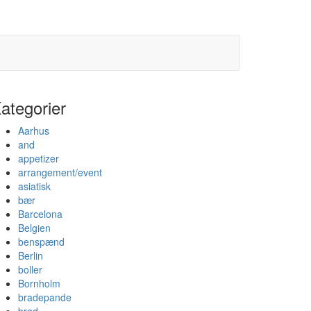
ategorier
Aarhus
and
appetizer
arrangement/event
asiatisk
bær
Barcelona
Belgien
benspænd
Berlin
boller
Bornholm
bradepande