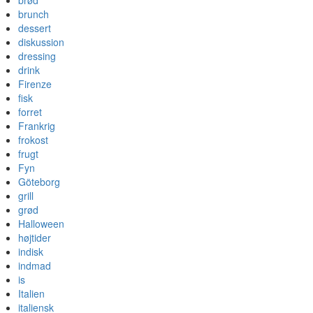
brød
brunch
dessert
diskussion
dressing
drink
Firenze
fisk
forret
Frankrig
frokost
frugt
Fyn
Göteborg
grill
grød
Halloween
højtider
indisk
indmad
is
Italien
italiensk