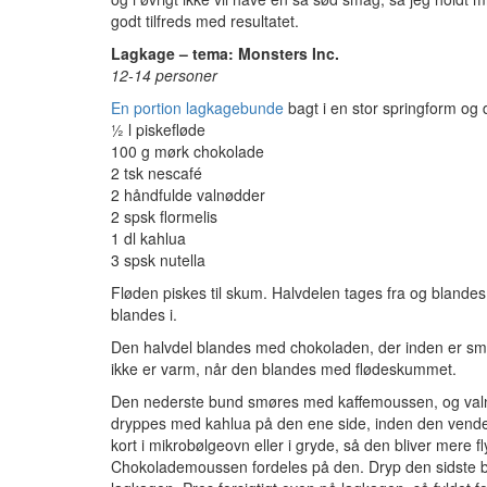
godt tilfreds med resultatet.
Lagkage – tema: Monsters Inc.
12-14 personer
En portion lagkagebunde
bagt i en stor springform og d
½ l piskefløde
100 g mørk chokolade
2 tsk nescafé
2 håndfulde valnødder
2 spsk flormelis
1 dl kahlua
3 spsk nutella
Fløden piskes til skum. Halvdelen tages fra og blandes
blandes i.
Den halvdel blandes med chokoladen, der inden er sme
ikke er varm, når den blandes med flødeskummet.
Den nederste bund smøres med kaffemoussen, og val
dryppes med kahlua på den ene side, inden den vend
kort i mikrobølgeovn eller i gryde, så den bliver mer
Chokolademoussen fordeles på den. Dryp den sidste 