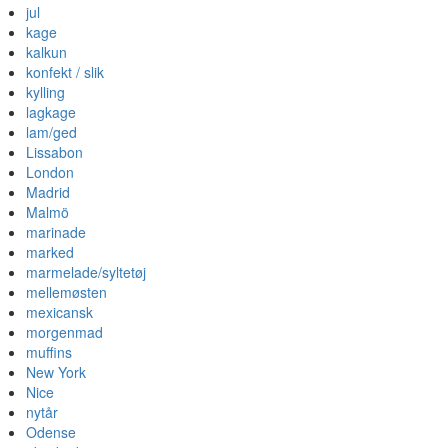
jul
kage
kalkun
konfekt / slik
kylling
lagkage
lam/ged
Lissabon
London
Madrid
Malmö
marinade
marked
marmelade/syltetøj
mellemøsten
mexicansk
morgenmad
muffins
New York
Nice
nytår
Odense