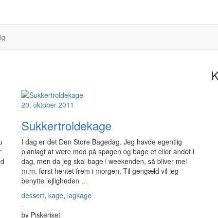
ig
K
20. oktober 2011
Sukkertroldekage
u
I dag er det Den Store Bagedag. Jeg havde egentlig
r
planlagt at være med på spøgen og bage et eller andet i
ed
dag, men da jeg skal bage i weekenden, så bliver mel
m.m. først hentet frem i morgen. Til gengæld vil jeg
benytte lejligheden
…
dessert
,
kage
,
lagkage
-
by
Piskeriset