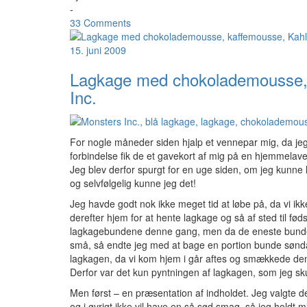
-
33 Comments
15. juni 2009
Lagkage med chokolademousse, 
Inc.
For nogle måneder siden hjalp et vennepar mig, da jeg
forbindelse fik de et gavekort af mig på en hjemmelav
Jeg blev derfor spurgt for en uge siden, om jeg kunne 
og selvfølgelig kunne jeg det!
Jeg havde godt nok ikke meget tid at løbe på, da vi ikke
derefter hjem for at hente lagkage og så af sted til fø
lagkagebundene denne gang, men da de eneste bunde, 
små, så endte jeg med at bage en portion bunde søndag 
lagkagen, da vi kom hjem i går aftes og smækkede den
Derfor var det kun pyntningen af lagkagen, som jeg sku
Men først – en præsentation af indholdet. Jeg valgte det
og i øvrigt ikke vil have en så sød smag, så jeg holdt 