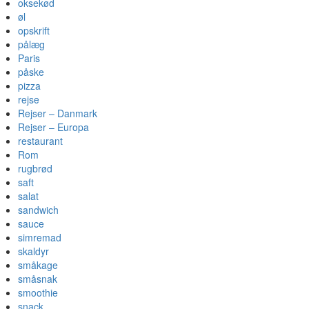
oksekød
øl
opskrift
pålæg
Paris
påske
pizza
rejse
Rejser – Danmark
Rejser – Europa
restaurant
Rom
rugbrød
saft
salat
sandwich
sauce
simremad
skaldyr
småkage
småsnak
smoothie
snack