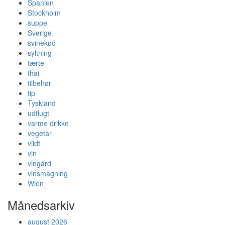
Spanien
Stockholm
suppe
Sverige
svinekød
syltning
tærte
thai
tilbehør
tip
Tyskland
udflugt
varme drikke
vegetar
vildt
vin
vingård
vinsmagning
Wien
Månedsarkiv
august 2026