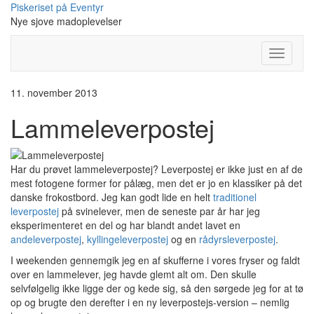
Skip
Piskeriset på Eventyr
to
Nye sjove madoplevelser
content
Toggle
Navigati
11. november 2013
Lammeleverpostej
Har du prøvet lammeleverpostej? Leverpostej er ikke just en af de
mest fotogene former for pålæg, men det er jo en klassiker på det
danske frokostbord. Jeg kan godt lide en helt
traditionel
leverpostej
på svinelever, men de seneste par år har jeg
eksperimenteret en del og har blandt andet lavet en
andeleverpostej
,
kyllingeleverpostej
og en
rådyrsleverpostej
.
I weekenden gennemgik jeg en af skufferne i vores fryser og faldt
over en lammelever, jeg havde glemt alt om. Den skulle
selvfølgelig ikke ligge der og kede sig, så den sørgede jeg for at tø
op og brugte den derefter i en ny leverpostejs-version – nemlig