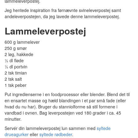
lammeleverpostej.
Jeg hentede inspiration fra førnævnte svineleverpostej samt
andeleverpostejen, da jeg lavede denne lammeleverpostej.
Lammeleverpostej
600 g lammelever
250 g smør
2 løg, hakkede
½ dl fløde
½ dl portvin
2 tsk timian
2 tsk salt
1 tsk peber
Put ingredienserne i en foodprocessor eller blender. Blend det til
en ensartet masse og hæld blandingen i et par små fade (eller
hvad du nu har). Bruger du stanniolforme så stil formene i
vandbad i ovnen. Bag leverpostejen ved 180 grader i ca. 45
minutter.
Servér din lammeleverpostej lun sammen med
syltede
drueagurker
eller
syltede rødbeder
.