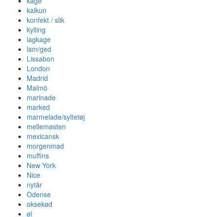
kage
kalkun
konfekt / slik
kylling
lagkage
lam/ged
Lissabon
London
Madrid
Malmö
marinade
marked
marmelade/syltetøj
mellemøsten
mexicansk
morgenmad
muffins
New York
Nice
nytår
Odense
oksekød
øl