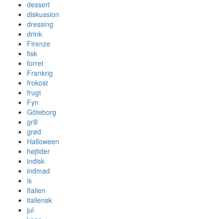
dessert
diskussion
dressing
drink
Firenze
fisk
forret
Frankrig
frokost
frugt
Fyn
Göteborg
grill
grød
Halloween
højtider
indisk
indmad
is
Italien
italiensk
jul