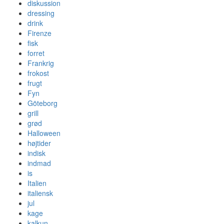
diskussion
dressing
drink
Firenze
fisk
forret
Frankrig
frokost
frugt
Fyn
Göteborg
grill
grød
Halloween
højtider
indisk
indmad
is
Italien
italiensk
jul
kage
kalkun