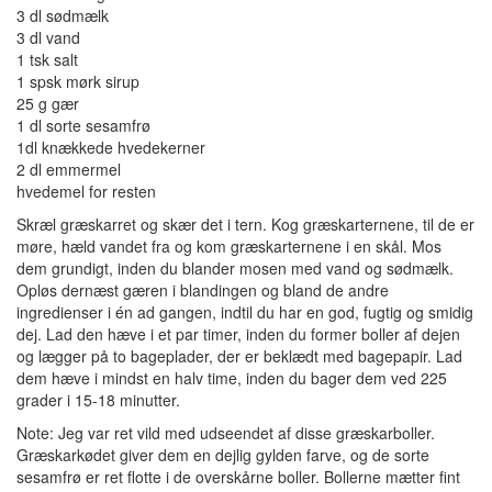
3 dl sødmælk
3 dl vand
1 tsk salt
1 spsk mørk sirup
25 g gær
1 dl sorte sesamfrø
1dl knækkede hvedekerner
2 dl emmermel
hvedemel for resten
Skræl græskarret og skær det i tern. Kog græskarternene, til de er
møre, hæld vandet fra og kom græskarternene i en skål. Mos
dem grundigt, inden du blander mosen med vand og sødmælk.
Opløs dernæst gæren i blandingen og bland de andre
ingredienser i én ad gangen, indtil du har en god, fugtig og smidig
dej. Lad den hæve i et par timer, inden du former boller af dejen
og lægger på to bageplader, der er beklædt med bagepapir. Lad
dem hæve i mindst en halv time, inden du bager dem ved 225
grader i 15-18 minutter.
Note: Jeg var ret vild med udseendet af disse græskarboller.
Græskarkødet giver dem en dejlig gylden farve, og de sorte
sesamfrø er ret flotte i de overskårne boller. Bollerne mætter fint