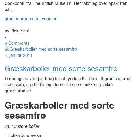
Cookbook’ fra The British Museum. Her faldt jeg over opskriften
på
…
grød
,
morgenmad
,
vegetar
-
by
Piskeriset
-
6 Comments
4. januar 2011
Græskarboller med sorte sesamfrø
I søndags havde jeg brug for at rydde lidt ud blandt grøntsager og
i køleskab, og der fik jeg ideen til disse smukke og lækre
græskarboller.
Græskarboller med sorte
sesamfrø
ca. 13 store boller
1 hokkaido græskar