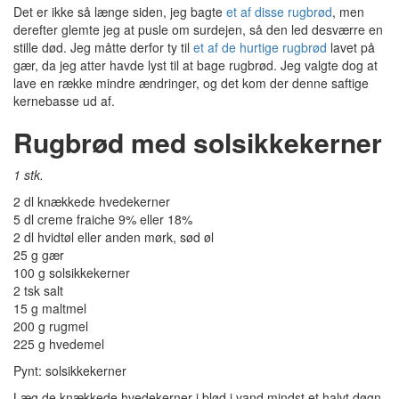
Det er ikke så længe siden, jeg bagte
et af disse rugbrød
, men
derefter glemte jeg at pusle om surdejen, så den led desværre en
stille død. Jeg måtte derfor ty til
et af de hurtige rugbrød
lavet på
gær, da jeg atter havde lyst til at bage rugbrød. Jeg valgte dog at
lave en række mindre ændringer, og det kom der denne saftige
kernebasse ud af.
Rugbrød med solsikkekerner
1 stk.
2 dl knækkede hvedekerner
5 dl creme fraiche 9% eller 18%
2 dl hvidtøl eller anden mørk, sød øl
25 g gær
100 g solsikkekerner
2 tsk salt
15 g maltmel
200 g rugmel
225 g hvedemel
Pynt: solsikkekerner
Læg de knækkede hvedekerner i blød i vand mindst et halvt døgn