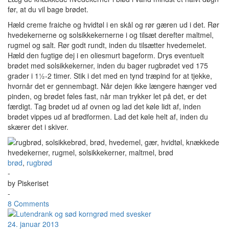
før, at du vil bage brødet.
Hæld creme fraiche og hvidtøl i en skål og rør gæren ud i det. Rør
hvedekernerne og solsikkekernerne i og tilsæt derefter maltmel,
rugmel og salt. Rør godt rundt, inden du tilsætter hvedemelet.
Hæld den fugtige dej i en oliesmurt bageform. Drys eventuelt
brødet med solsikkekerner, inden du bager rugbrødet ved 175
grader i 1½-2 timer. Stik i det med en tynd træpind for at tjekke,
hvornår det er gennembagt. Når dejen ikke længere hænger ved
pinden, og brødet føles fast, når man trykker let på det, er det
færdigt. Tag brødet ud af ovnen og lad det køle lidt af, inden
brødet vippes ud af brødformen. Lad det køle helt af, inden du
skærer det i skiver.
brød
,
rugbrød
-
by
Piskeriset
-
8 Comments
24. januar 2013