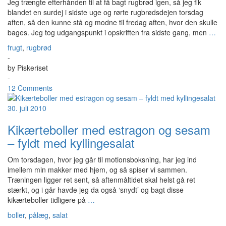
Jeg trængte efterhånden til at få bagt rugbrød igen, så jeg fik
blandet en surdej i sidste uge og rørte rugbrødsdejen torsdag
aften, så den kunne stå og modne til fredag aften, hvor den skulle
bages. Jeg tog udgangspunkt i opskriften fra sidste gang, men
…
frugt
,
rugbrød
-
by
Piskeriset
-
12 Comments
30. juli 2010
Kikærteboller med estragon og sesam
– fyldt med kyllingesalat
Om torsdagen, hvor jeg går til motionsboksning, har jeg ind
imellem min makker med hjem, og så spiser vi sammen.
Træningen ligger ret sent, så aftenmåltidet skal helst gå ret
stærkt, og i går havde jeg da også ‘snydt’ og bagt disse
kikærteboller tidligere på
…
boller
,
pålæg
,
salat
-