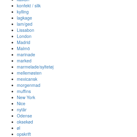
konfekt / slik
kylling
lagkage
lam/ged
Lissabon
London
Madrid
Malmö
marinade
marked
marmelade/syltetøj
mellemøsten
mexicansk
morgenmad
muffins
New York
Nice
nytår
Odense
oksekød
øl
opskrift