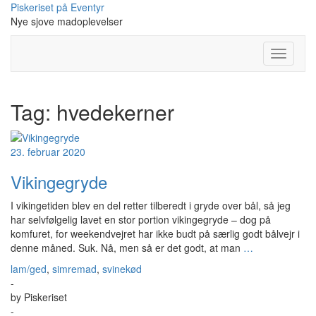
Skip
Piskeriset på Eventyr
to
Nye sjove madoplevelser
content
Toggle
Navigati
Tag:
hvedekerner
23. februar 2020
Vikingegryde
I vikingetiden blev en del retter tilberedt i gryde over bål, så jeg
har selvfølgelig lavet en stor portion vikingegryde – dog på
komfuret, for weekendvejret har ikke budt på særlig godt bålvejr i
denne måned. Suk. Nå, men så er det godt, at man
…
lam/ged
,
simremad
,
svinekød
-
by
Piskeriset
-