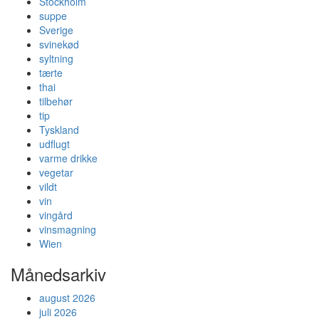
Stockholm
suppe
Sverige
svinekød
syltning
tærte
thai
tilbehør
tip
Tyskland
udflugt
varme drikke
vegetar
vildt
vin
vingård
vinsmagning
Wien
Månedsarkiv
august 2026
juli 2026