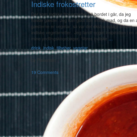
Indiske frokostretter
Der kom indiske frokostretter på bordet i går, da jeg
havde gæster. Jeg kan godt lide indisk mad, og da en 
gæsterne er vegetar, så var det ekstra oplagt at lave
indiske vegetarretter. Jeg fandt noget inspiration i en a
mine yndlingskogebøger, ‘Vores indiske
…
drink
,
indisk
,
tilbehør
,
vegetar
-
by
Piskeriset
-
19 Comments