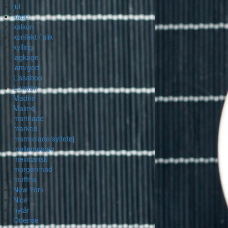
jul
kage
kalkun
konfekt / slik
kylling
lagkage
lam/ged
Lissabon
London
Madrid
Malmö
marinade
marked
marmelade/syltetøj
mellemøsten
mexicansk
morgenmad
muffins
New York
Nice
nytår
Odense