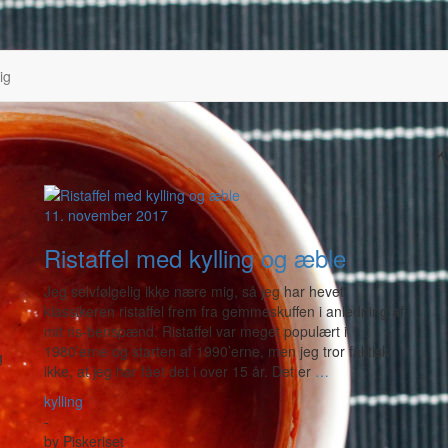
ig
K
11. november 2017
Ristaffel med kylling og æble
Jeg selvfølgelig ikke nære mig, så jeg har hevet
klassikeren ristaffel frem fra gemmeskuffen i anledning af
mit ris-benspænd. Ristaffel var meget populært i
1980’erne og starten af 1990’erne, men jeg tror faktisk
g
ikke, at jeg har fået det i over 15 år. Det er
…
kylling
-
by
Piskeriset