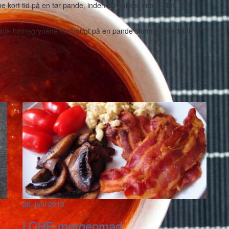
e kort tid på en tør pande, inden du hakker dem – det
 riste havregrynene kortvarigt på en pande sammen med lidt
28. juni 2013
LCHF-morgenmad