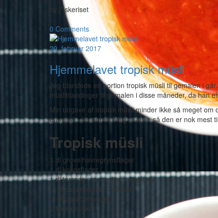
by
Piskeriset
-
0 Comments
20. februar 2017
Hjemmelavet tropisk müsli
Jeg blandede en portion tropisk müsli til gemalen i går
müsliblandinger til gemalen i disse måneder, da han el
Min udgave af tropisk müsli minder ikke så meget om 
en müsli, der er helt billig at lave, så den er nok mest 
Tropisk müsli
3 dl grove havregrynsflager
1 dl kokosflager
1 dl tørrede mangoskiver, hakkede
½ dl pekannødder, hakkede
½ dl pistacienødder
2 tsk rørsukker