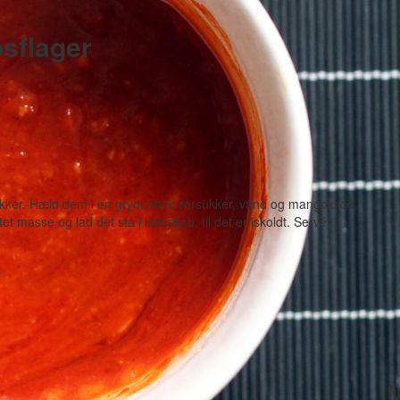
sflager
ykker. Hæld dem i en gryde med rørsukker, vand og mangojuice,
tet masse og lad det stå i køleskab, til det er iskoldt. Servér
M