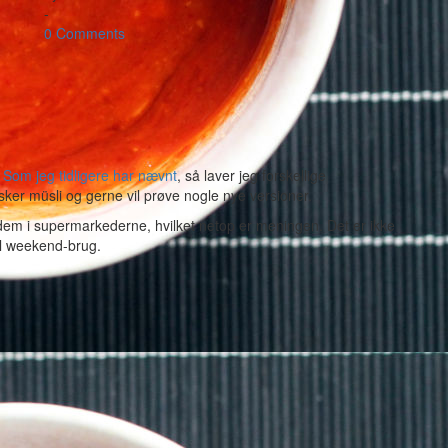
-
0 Comments
.
Som jeg tidligere har nævnt
, så laver jeg forskellige
sker müsli og gerne vil prøve nogle nye versioner.
dem i supermarkederne, hvilket netop er meningen. Det er ikke
til weekend-brug.