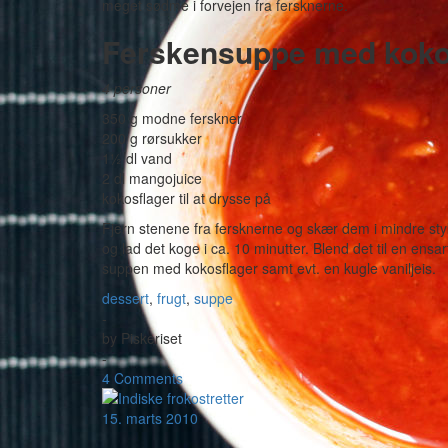
meget sødme i forvejen fra fersknerne.
Ferskensuppe med koko
4 personer
350 g modne ferskner
200 g rørsukker
1½ dl vand
2 dl mangojuice
kokosflager til at drysse på
Fjern stenene fra fersknerne og skær dem i mindre st
og lad det koge i ca. 10 minutter. Blend det til en ensar
suppen med kokosflager samt evt. en kugle vaniljeis.
dessert
,
frugt
,
suppe
-
by
Piskeriset
-
4 Comments
15. marts 2010