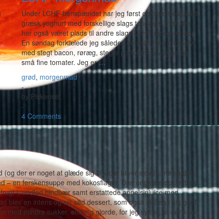
g
Under LCHF-benspændet har jeg først og fremmest spist
græsk yoghurt med forskellige slags toppings, men der
har også været plads til andre slags LCHF-morgenmad.
En søndag forkælede jeg således gemalen (og mig selv)
med stegt bacon, røræg, stegte portobello-svampe og
små fine tomater. Jeg er
…
grød
,
morgenmad
-
by
Piskeriset
-
4 Comments
 der er noget at glæde sig til – det bliver sjovt!), men inden
fund – en ferskensuppe med kokosflager. Den originale opskrift så
 frugt i, undlod hindbær samt erstattede appelsinjuice med
t blev en intens og ret sød dessert, som også vil begå sig godt
 den med mindre sukker, end jeg gjorde, for jeg synes, at der kom