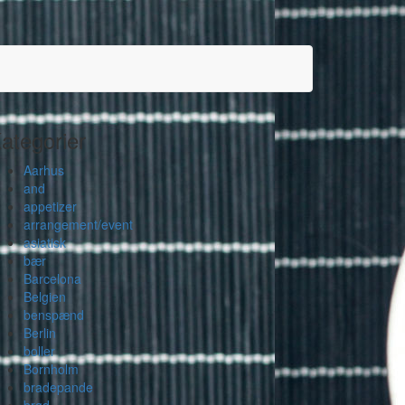
ategorier
Aarhus
and
appetizer
arrangement/event
asiatisk
bær
Barcelona
Belgien
benspænd
Berlin
boller
Bornholm
bradepande