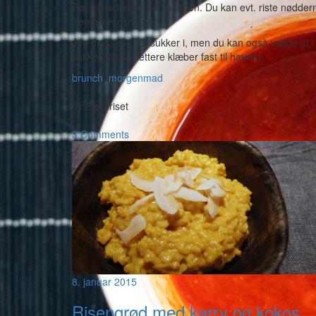
Rør ingredienserne sammen. Du kan evt. riste nøddern
fremhæver smagen.
Jeg dryssede lidt sukker i, men du kan også vælge at
sukker, så det lettere klæber fast til havren.
brunch
,
morgenmad
-
by
Piskeriset
-
3 Comments
8. januar 2015
Risengrød med karry og kokos