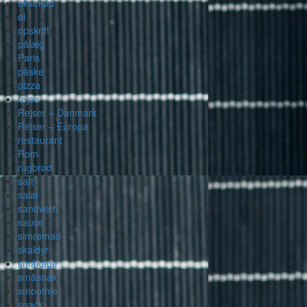
oksekød
øl
opskrift
pålæg
Paris
påske
pizza
rejse
Rejser – Danmark
Rejser – Europa
restaurant
Rom
rugbrød
saft
salat
sandwich
sauce
simremad
skaldyr
småkage
småsnak
smoothie
snack