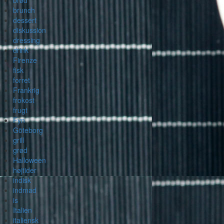
brød
brunch
dessert
diskussion
dressing
drink
Firenze
fisk
forret
Frankrig
frokost
frugt
Fyn
Göteborg
grill
grød
Halloween
højtider
indisk
indmad
is
Italien
italiensk