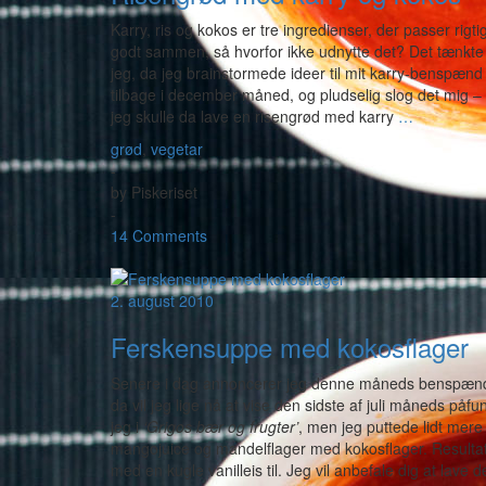
Karry, ris og kokos er tre ingredienser, der passer rigti
godt sammen, så hvorfor ikke udnytte det? Det tænkte
jeg, da jeg brainstormede ideer til mit karry-benspænd
tilbage i december måned, og pludselig slog det mig –
jeg skulle da lave en risengrød med karry
…
grød
,
vegetar
-
by
Piskeriset
-
14 Comments
2. august 2010
Ferskensuppe med kokosflager
Senere i dag annoncerer jeg denne måneds benspænd (og
da vil jeg lige nå at vise den sidste af juli måneds på
jeg i
‘Grigos bær og frugter’
, men jeg puttede lidt mere
mangojuice og mandelflager med kokosflager. Resultate
med en kugle vanilleis til. Jeg vil anbefale dig at lave