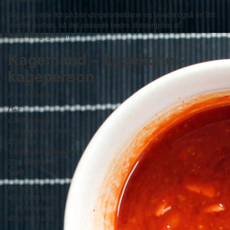
Jeg justerede lidt på blandingsforholdene og lavede også en lidt
mindre portion, så det passede bedre til mængden af
fødselsdagsgæster.
Kagemand – kagekone –
kageperson
8-10 personer
Dej:
4 dl hvedemel
1 dl håndvarm mælk
25 g gær
1 stor spsk rørsukker
30 g blødt smør
1 æg
Remonce:
40 g blødt smør
½ dl rørsukker
40 g marcipan