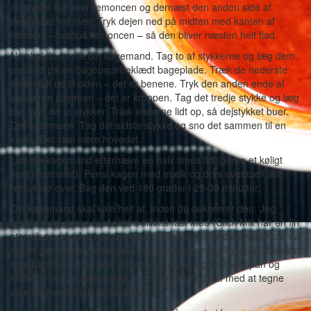
dejstykke ind over remoncen og dernæst den anden side af
dejstykket ind over. Tryk dejen ned på midten med kanten af
hånden – ovenpå remoncen – så den bliver næsten helt flad.
Nu skal du forme din kagemand. Tag to af stykkerne og læg dem
parallelt på en bagepapirbeklædt bageplade. Træk de nederste
ender lidt ud til siden – det er benene. Tryk den anden ende af
stykkerne sammen – det er kroppen. Tag det tredje stykke og læg
det over de to stykker. Træk enderne lidt op, så dejstykket buer.
Det er armene. Tag det sidste stykke og sno det sammen til en
kugle. Det skal være hovedet.
Lad din kagemand efterhæve en halv times tid (gerne et køligt
sted i hjemmet). Pensl kagen med mælk og drys eventuelt lidt
rørsukker over. Bag den ved 180 grader i 25-30 minutter.
Din kagemand skal køle helt af, inden du dekorerer den. Jeg
brugte hvid glasur til at klistre slikket fast med (Click Mix har en fin
størrelse og findes i en del farver). Der kom lakridsbananer på, da
det er gemalens yndlingsslik, og så var der naturligvis lakridsbånd
som hår. Sidst men ikke mindst udrullede jeg lidt marcipan og
klistrede det på som ansigt, inden jeg sluttede af med at tegne
øjne og mund med farvet glasur.