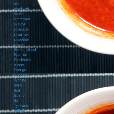
salat
sandwich
sauce
simremad
skaldyr
småkage
småsnak
smoothie
snack
Sønderjylland
Spanien
Stockholm
suppe
Sverige
svinekød
syltning
tærte
thai
tilbehør
tip
Tyskland
udflugt