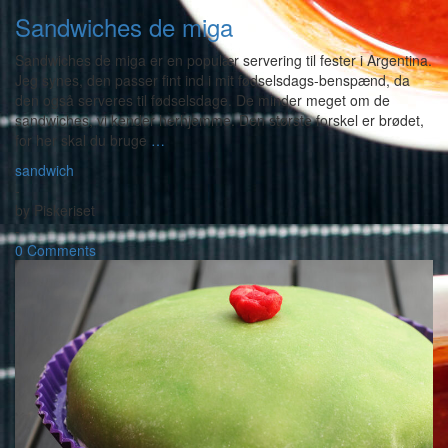
Sandwiches de miga
Sandwiches de miga er en populær servering til fester i Argentina.
Jeg synes, den passer fint ind i mit fødselsdags-benspænd, da
den også serveres til fødselsdage. De minder meget om de
sandwiches, vi kender herhjemme. Den største forskel er brødet,
for her skal du bruge
…
sandwich
-
by
Piskeriset
-
0 Comments