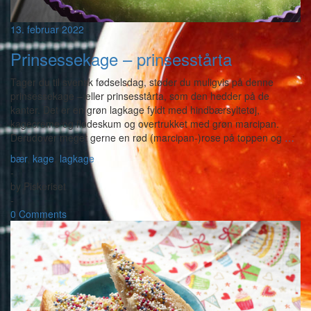
13. februar 2022
Prinsessekage – prinsesstårta
Tager du til svensk fødselsdag, støder du muligvis på denne
prinsessekage – eller prinsesstårta, som den hedder på de
kanter. Det er en grøn lagkage fyldt med hindbærsyltetøj,
kagecreme og flødeskum og overtrukket med grøn marcipan.
Derudover meget gerne en rød (marcipan-)rose på toppen og
…
bær
,
kage
,
lagkage
-
by
Piskeriset
-
0 Comments