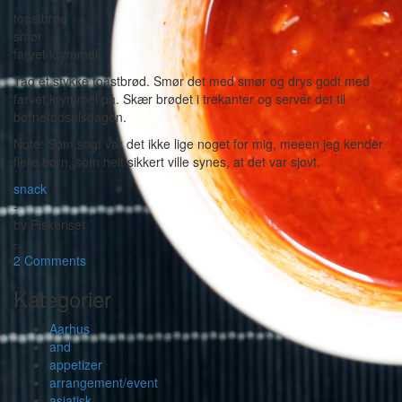
toastbrød
smør
farvet krymmel
Tag et stykke toastbrød. Smør det med smør og drys godt med
farvet krymmel på. Skær brødet i trekanter og servér det til
børnefødselsdagen.
Note: Som sagt var det ikke lige noget for mig, meeen jeg kender
flere børn, som helt sikkert ville synes, at det var sjovt.
snack
-
by
Piskeriset
-
2 Comments
Kategorier
Aarhus
and
appetizer
arrangement/event
asiatisk