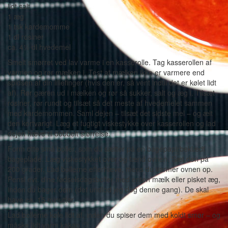
lidt salt
1 æg
1 tsk kardemomme
1 dl rosiner
ca. 4½ dl hvedemel
Smelt smørret ved lav varme i en kasserolle. Tag kasserollen af
varmen og rør mælken i. Test at mælken ikke er varmere end
spidsen af din lillefinger (hvis den er, så vent indtil det er kølet lidt
af). Rør gæren ud i mælken og rør så sukker, salt og æg i. Tilsæt
rosiner, rør rundt og tilsæt så det meste af hvedemelet sammen
med kardemommen. Saml dejen – tilsæt det sidste mel – og ælt
den kortvarigt. Læg et fugtigt viskestykke over kasserollen og lad
dejen hæve til dobbelt størrelse.
Form otte små boller, som du sætter på en bagepapirbeklædt
bageplade. Læg viskestykket over og tænd ovnen. Sæt den på
200 grader. Lad bollerne efterhæve, mens du varmer ovnen op.
Pensl evt. dine fødselsdagsboller med enten mælk eller pisket æg,
inden du bager dem (det undlod jeg dog denne gang). De skal
have ca. 15 minutter.
Lad bollerne køle lidt af, inden du spiser dem med koldt smør – og
måske lidt varm kakao 🙂