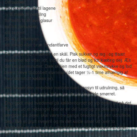
Derudover:
250 g koldt smør til lagene
½ dl mælk til pensling
flormelis til at lave glasur
evt lidt rørsukker
slik til pynt
30-40 g marcipan
lidt kakao eller brun fondantfarve
Rør gæren ud i mælken i en skål. Pisk sukker og æg i og tilsæt
hvedemel lidt efter lidt, indtil du får en blød og lidt klæbrig dej. Ælt
det i et par minutter. Dæk skålen med et fugtigt viskestykke og lad
dejen hæve til dobbelt størrelse (det tager ½-1 time afhængig af
hvor varmt dit køkken er).
Jeg bruger den engelske metode med hensyn til udrulning, så
dejen hæver som sagt, inden jeg skal indarbejde smørret.
Drys godt med hvedemel på køkkenbordet og vip dejen ud på det.
Rul den ud et rektangel (der er én del bred og tre dele lang – dvs.
længden på dejen skal være tre gange bredden på den udrullede
dej). Tag et groft rivejern og riv det kolde smør ud over to
tredjedele af dejen, så du efterlader den højre tredjedel af dejen
helt bar for smør. Sørg for, at smørspånerne er ligeligt fordelt ud