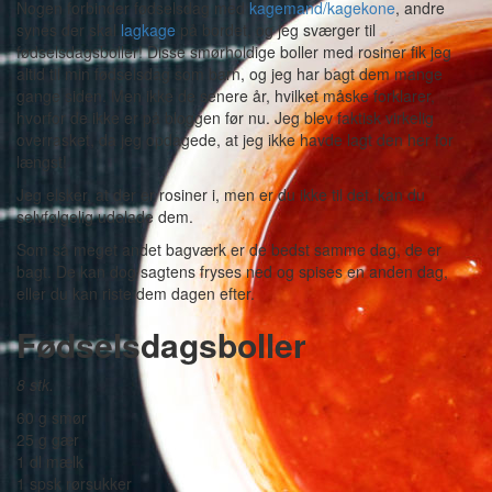
Nogen forbinder fødselsdag med
kagemand/kagekone
, andre
synes der skal
lagkage
på bordet, og jeg sværger til
fødselsdagsboller! Disse smørholdige boller med rosiner fik jeg
altid til min fødselsdag som barn, og jeg har bagt dem mange
gange siden. Men ikke de senere år, hvilket måske forklarer,
hvorfor de ikke er på bloggen før nu. Jeg blev faktisk virkelig
overrasket, da jeg opdagede, at jeg ikke havde lagt den her for
længst!
Jeg elsker, at der er rosiner i, men er du ikke til det, kan du
selvfølgelig udelade dem.
Som så meget andet bagværk er de bedst samme dag, de er
bagt. De kan dog sagtens fryses ned og spises en anden dag,
eller du kan riste dem dagen efter.
Fødselsdagsboller
8 stk.
60 g smør
25 g gær
1 dl mælk
1 spsk rørsukker