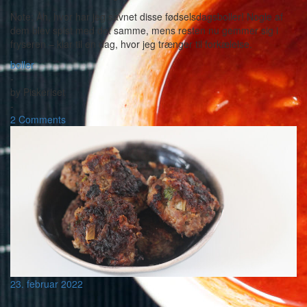
Note: Åh, hvor har jeg savnet disse fødselsdagsboller! Nogle af
dem blev spist med det samme, mens resten nu gemmer sig i
fryseren – klar til en dag, hvor jeg trænger til forkælelse.
boller
-
by
Piskeriset
-
2 Comments
23. februar 2022