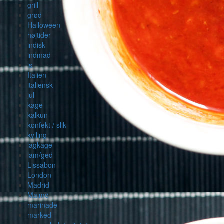
grill
grød
Halloween
højtider
indisk
indmad
is
Italien
italiensk
jul
kage
kalkun
konfekt / slik
kylling
lagkage
lam/ged
Lissabon
London
Madrid
Malmö
marinade
marked