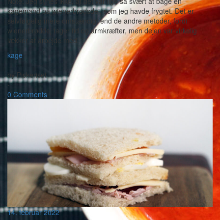
Note: Jeg synes ikke, at det var lige så svært at bage en
kagemand på wienerbrødsdej, som jeg havde frygtet. Det er
selvfølgelig mere omstændigt end de andre metoder, fordi
wienerbrøddej tager tid og armkræfter, men dejen var virkelig
lækker at arbejde med.
kage
-
by
Piskeriset
-
0 Comments
14. februar 2022