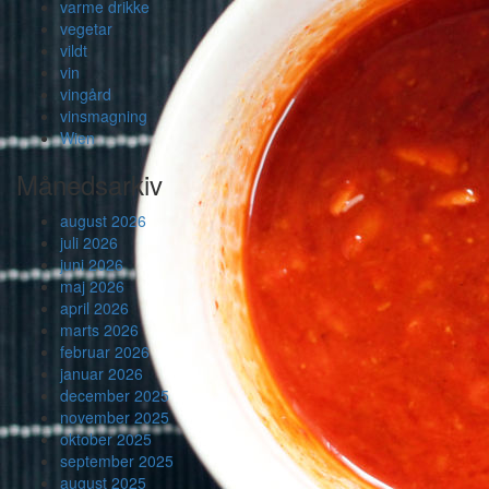
varme drikke
vegetar
vildt
vin
vingård
vinsmagning
Wien
Månedsarkiv
august 2026
juli 2026
juni 2026
maj 2026
april 2026
marts 2026
februar 2026
januar 2026
december 2025
november 2025
oktober 2025
september 2025
august 2025