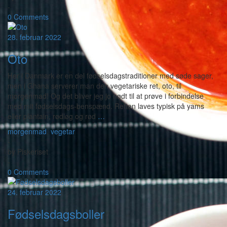
-
0 Comments
28. februar 2022
Oto
Her i Danmark er en del fødselsdagstraditioner med søde sager,
men i Ghana serverer man den vegetariske ret, oto, til
morgenmad! Og det bliver jeg jo nødt til at prøve i forbindelse
med mit fødselsdags-benspænd. Retten laves typisk på yams
eller plantain, rødløg og rød
…
morgenmad
,
vegetar
-
by
Piskeriset
-
0 Comments
24. februar 2022
Fødselsdagsboller