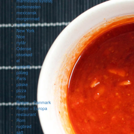
marmelade/syltetøj
mellemøsten
mexicansk
morgenmad
muffins
New York
Nice
nytår
Odense
oksekød
øl
opskrift
pålæg
Paris
påske
pizza
rejse
Rejser – Danmark
Rejser – Europa
restaurant
Rom
rugbrød
saft