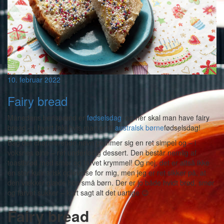
10. februar 2022
Fairy bread
Månedens benspænd er
fødselsdag
, og her skal man have fairy
bread – i hvert fald hvis man er til
australsk børne
fødselsdag!
Bag det charmerende navn gemmer sig en ret simpel og – i
voksnes øjne – ret underlødig dessert. Den består nemlig af
toastbrød med smør og farvet krymmel! Og nej, det er altså ikke
en stor kulinarisk oplevelse for mig, men jeg er ret sikker på, at
den vækker glæde hos små børn. Der er jo både hvidt brød, smør
og farvet sukker – kort sagt alt det uartige 😉
Fairy bread