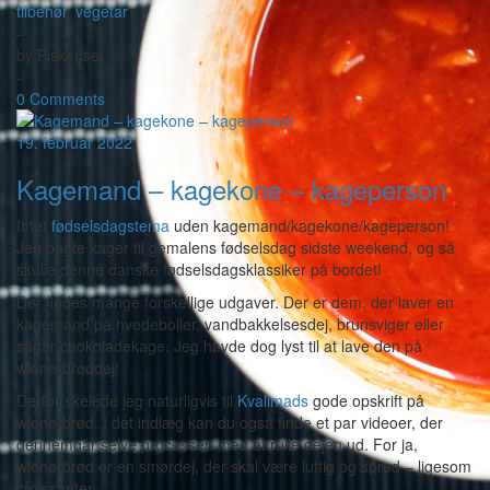
tilbehør
,
vegetar
-
by
Piskeriset
-
0 Comments
19. februar 2022
Kagemand – kagekone – kageperson
Intet
fødselsdagstema
uden kagemand/kagekone/kageperson!
Jeg bagte kager til gemalens fødselsdag sidste weekend, og så
skulle denne danske fødselsdagsklassiker på bordet!
Der findes mange forskellige udgaver. Der er dem, der laver en
kagemand på hvedeboller, vandbakkelsesdej, brunsviger eller
sågar chokoladekage. Jeg havde dog lyst til at lave den på
wienerbrøddej!
Derfor skelede jeg naturligvis til
Kvalimads
gode opskrift på
wienerbrød. I det indlæg kan du også finde et par videoer, der
gennemgår selve processen med at rulle dejen ud. For ja,
wienerbrød er en smørdej, der skal være luftig og sprød – ligesom
croissanter.