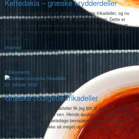
Keftedakia – græske krydderdeller
I mandags bloggede jeg om græske courgette-frikadeller, og nu
er det tid til keftedakia, der også er græsk specialitet. Dette er
også en ret, min græske ven anbefalede mig, da jeg spurgte til
retter, man serverer til fødselsdage i Grækenland. Det er ikke en
klassiker
…
oksekød
-
by
Piskeriset
-
0 Comments
21. februar 2022
Græske courgette-frikadeller
Disse græske courgette-frikadeller fik jeg lyst til at prøve efter at
have talt med min græske ven. Hende spurgte jeg nemlig til råds i
forbindelse med mit fødselsdags-benspænd. Og hun fortalte, at i
Grækenland går man ikke så meget op i fødselsdag (i hvert
fald
…