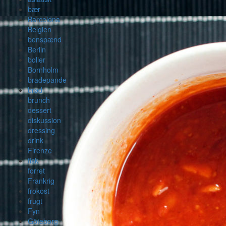
bær
Barcelona
Belgien
benspænd
Berlin
boller
Bornholm
bradepande
brød
brunch
dessert
diskussion
dressing
drink
Firenze
fisk
forret
Frankrig
frokost
frugt
Fyn
Göteborg