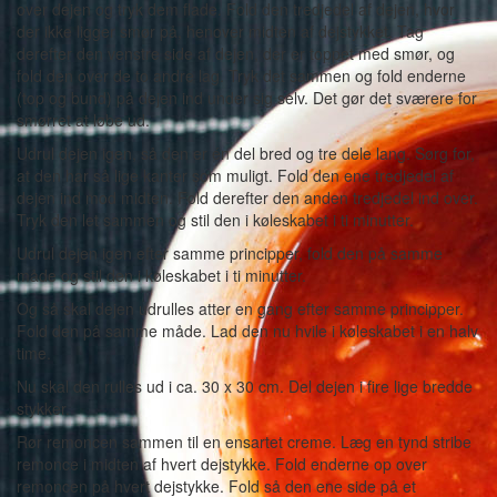
over dejen og tryk dem flade. Fold den tredjedel af dejen, hvor
der ikke ligger smør på, henover midten af dejstykket. Tag
derefter den venstre side af dejen, der er toppet med smør, og
fold den over de to andre lag. Tryk det sammen og fold enderne
(top og bund) på dejen ind under sig selv. Det gør det sværere for
smørret at løbe ud.
Udrul dejen igen, så den er én del bred og tre dele lang. Sørg for,
at den har så lige kanter som muligt. Fold den ene tredjedel af
dejen ind mod midten. Fold derefter den anden tredjedel ind over.
Tryk den let sammen og stil den i køleskabet i ti minutter.
Udrul dejen igen efter samme principper, fold den på samme
måde og stil den i køleskabet i ti minutter.
Og så skal dejen udrulles atter en gang efter samme principper.
Fold den på samme måde. Lad den nu hvile i køleskabet i en halv
time.
Nu skal den rulles ud i ca. 30 x 30 cm. Del dejen i fire lige bredde
stykker.
Rør remoncen sammen til en ensartet creme. Læg en tynd stribe
remonce i midten af hvert dejstykke. Fold enderne op over
remoncen på hvert dejstykke. Fold så den ene side på et