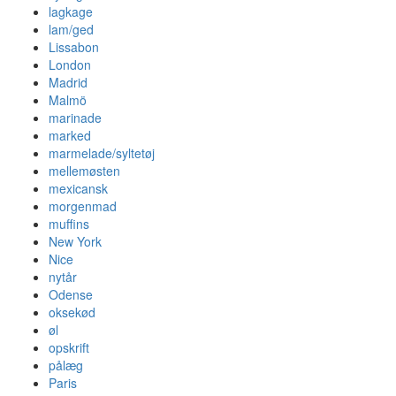
lagkage
lam/ged
Lissabon
London
Madrid
Malmö
marinade
marked
marmelade/syltetøj
mellemøsten
mexicansk
morgenmad
muffins
New York
Nice
nytår
Odense
oksekød
øl
opskrift
pålæg
Paris