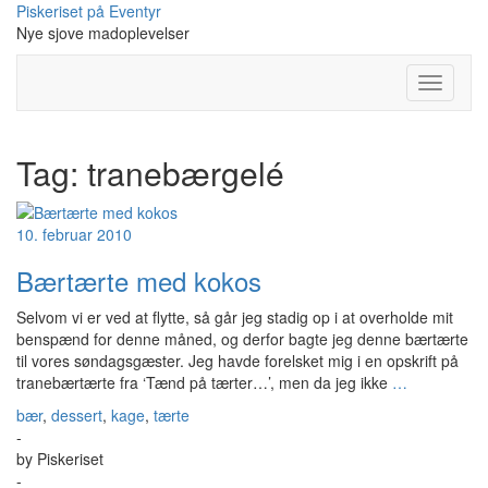
Skip
Piskeriset på Eventyr
to
Nye sjove madoplevelser
content
Toggle
Navigati
Tag:
tranebærgelé
10. februar 2010
Bærtærte med kokos
Selvom vi er ved at flytte, så går jeg stadig op i at overholde mit
benspænd for denne måned, og derfor bagte jeg denne bærtærte
til vores søndagsgæster. Jeg havde forelsket mig i en opskrift på
tranebærtærte fra ‘Tænd på tærter…’, men da jeg ikke
…
bær
,
dessert
,
kage
,
tærte
-
by
Piskeriset
-