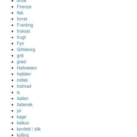
drink
Firenze
fisk
forret
Frankrig
frokost
frugt
Fyn
Göteborg
grill
grød
Halloween
højtider
indisk
indmad
is
Italien
italiensk
jul
kage
kalkun
konfekt / slik
kylling