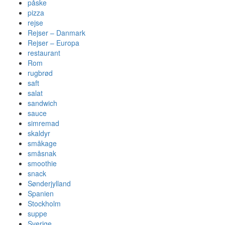
påske
pizza
rejse
Rejser – Danmark
Rejser – Europa
restaurant
Rom
rugbrød
saft
salat
sandwich
sauce
simremad
skaldyr
småkage
småsnak
smoothie
snack
Sønderjylland
Spanien
Stockholm
suppe
Sverige